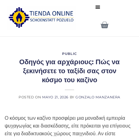
PUBLIC
Οδηγός για αρχάριους: Πώς να
ξεκινήσετε το ταξίδι σας στον
κόσμο του καζίνο
POSTED ON
MAYO 21, 2026
BY
GONZALO MANZANERA
Ο κόσμος των καζίνο προσφέρει μια μοναδική εμπειρία
ψυχαγωγίας και διασκέδασης, είτε πρόκειται για επίγειους
είτε για διαδικτυακούς χώρους παιχνιδιού. Αν είστε