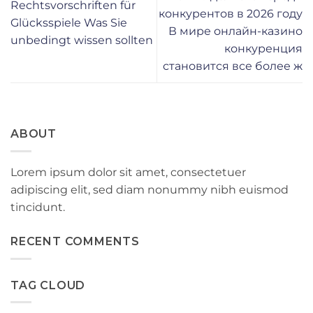
Rechtsvorschriften für
конкурентов в 2026 году
Glücksspiele Was Sie
В мире онлайн-казино
unbedingt wissen sollten
конкуренция
становится все более ж
ABOUT
Lorem ipsum dolor sit amet, consectetuer
adipiscing elit, sed diam nonummy nibh euismod
tincidunt.
RECENT COMMENTS
TAG CLOUD