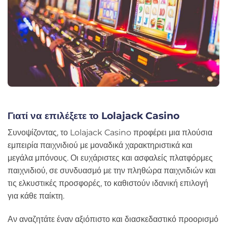
Γιατί να επιλέξετε το Lolajack Casino
Συνοψίζοντας, το Lolajack Casino προφέρει μια πλούσια
εμπειρία παιχνιδιού με μοναδικά χαρακτηριστικά και
μεγάλα μπόνους. Οι ευχάριστες και ασφαλείς πλατφόρμες
παιχνιδιού, σε συνδυασμό με την πληθώρα παιχνιδιών και
τις ελκυστικές προσφορές, το καθιστούν ιδανική επιλογή
για κάθε παίκτη.
Αν αναζητάτε έναν αξιόπιστο και διασκεδαστικό προορισμό