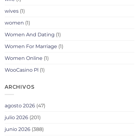
wives
(1)
women
(1)
Women And Dating
(1)
Women For Marriage
(1)
Women Online
(1)
WooCasino Pl
(1)
ARCHIVOS
agosto 2026
(47)
julio 2026
(201)
junio 2026
(388)