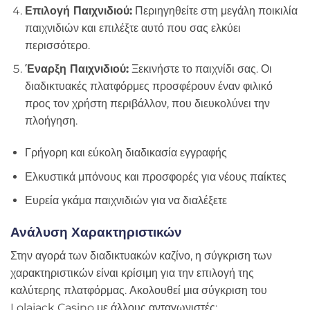
Επιλογή Παιχνιδιού:
Περιηγηθείτε στη μεγάλη ποικιλία
παιχνιδιών και επιλέξτε αυτό που σας ελκύει
περισσότερο.
Έναρξη Παιχνιδιού:
Ξεκινήστε το παιχνίδι σας. Οι
διαδικτυακές πλατφόρμες προσφέρουν έναν φιλικό
προς τον χρήστη περιβάλλον, που διευκολύνει την
πλοήγηση.
Γρήγορη και εύκολη διαδικασία εγγραφής
Ελκυστικά μπόνους και προσφορές για νέους παίκτες
Ευρεία γκάμα παιχνιδιών για να διαλέξετε
Ανάλυση Χαρακτηριστικών
Στην αγορά των διαδικτυακών καζίνο, η σύγκριση των
χαρακτηριστικών είναι κρίσιμη για την επιλογή της
καλύτερης πλατφόρμας. Ακολουθεί μια σύγκριση του
Lolajack Casino με άλλους ανταγωνιστές: