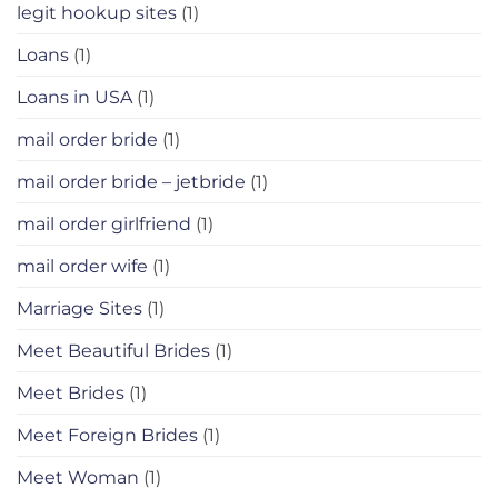
legit hookup sites
(1)
Loans
(1)
Loans in USA
(1)
mail order bride
(1)
mail order bride – jetbride
(1)
mail order girlfriend
(1)
mail order wife
(1)
Marriage Sites
(1)
Meet Beautiful Brides
(1)
Meet Brides
(1)
Meet Foreign Brides
(1)
Meet Woman
(1)