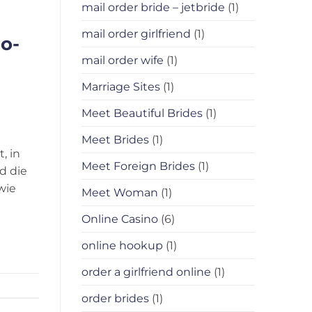
mail order bride – jetbride
(1)
mail order girlfriend
(1)
no-
mail order wife
(1)
Marriage Sites
(1)
Meet Beautiful Brides
(1)
Meet Brides
(1)
, in
Meet Foreign Brides
(1)
d die
wie
Meet Woman
(1)
Online Casino
(6)
online hookup
(1)
order a girlfriend online
(1)
order brides
(1)