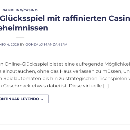
GAMBLING/CASINO
Glücksspiel mit raffinierten Casi
eheimnissen
NIO 4, 2026
BY
GONZALO MANZANERA
en Online-Glücksspiel bietet eine aufregende Möglichkeit
s einzutauchen, ohne das Haus verlassen zu müssen, un
hen Spielautomaten bis hin zu strategischen Tischspielen 
n Geschmack etwas dabei ist. Diese virtuelle […]
ONTINUAR LEYENDO
→