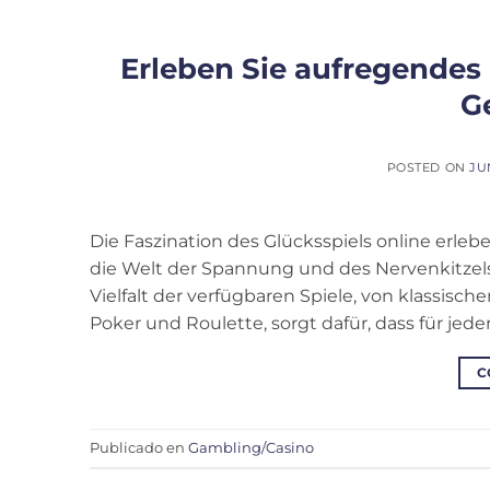
Erleben Sie aufregendes 
G
POSTED ON
JU
Die Faszination des Glücksspiels online erleb
die Welt der Spannung und des Nervenkitzel
Vielfalt der verfügbaren Spiele, von klassisc
Poker und Roulette, sorgt dafür, dass für jede
C
Publicado en
Gambling/Casino