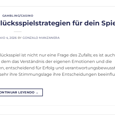
GAMBLING/CASINO
lücksspielstrategien für dein Spie
NIO 4, 2026
BY
GONZALO MANZANERA
cksspiel ist nicht nur eine Frage des Zufalls; es ist auch
i dem das Verständnis der eigenen Emotionen und die
eren, entscheidend für Erfolg und verantwortungsbewuss
ie sehr ihre Stimmungslage ihre Entscheidungen beeinfl
ONTINUAR LEYENDO
→