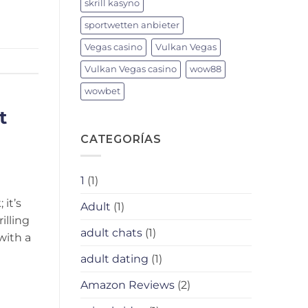
skrill kasyno
sportwetten anbieter
Vegas casino
Vulkan Vegas
Vulkan Vegas casino
wow88
wowbet
t
CATEGORÍAS
1
(1)
it’s
Adult
(1)
illing
adult chats
(1)
with a
adult dating
(1)
Amazon Reviews
(2)