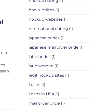
hookup dating
(1)
hookup sites
(1)
hookup websites
(1)
l
international dating
(1)
japanese brides
(1)
japanese mail order bride
(1)
 ein
latin brides
(1)
tes
latin women
(1)
ussen
legit hookup sites
(1)
Loans
(1)
Loans in USA
(1)
mail order bride
(1)