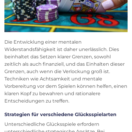
Die Entwicklung einer mentalen
Widerstandsfähigkeit ist daher unerlässlich. Dies
beinhaltet das Setzen klarer Grenzen, sowohl
zeitlich als auch finanziell, und das Einhalten dieser
Grenzen, auch wenn die Verlockung groß ist.
Techniken wie Achtsamkeit und mentale
Vorbereitung vor dem Spielen können helfen, einen
klaren Kopf zu bewahren und rationalere
Entscheidungen zu treffen.
Strategien für verschiedene Glücksspielarten
Unterschiedliche Glücksspiele erfordern
unterschiedliche strategische Ansätze. Bei