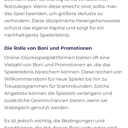
festzulegen. Wenn diese erreicht sind, sollte man
das Spiel beenden, um größere Verluste zu
verhindern. Diese disziplinierte Herangehensweise
schützt das eigene Kapital und sorgt für ein
nachhaltigeres Spielerlebnis.
Die Rolle von Boni und Promotionen
Online-Glücksspielplattformen bieten oft eine
Vielzahl von Boni und Promotionen an, die das
Spielerlebnis bereichern können. Diese reichen von
Willkommensboni für neue Spieler bis hin zu
Treueprogrammen für Stammkunden. Solche
Angebote können die Spielzeit verlängern und
zusätzliche Gewinnchancen bieten, wenn sie
strategisch genutzt werden.
Es ist jedoch wichtig, die Bedingungen und
Konditionen, die mit diesen Boni verbunden sind,