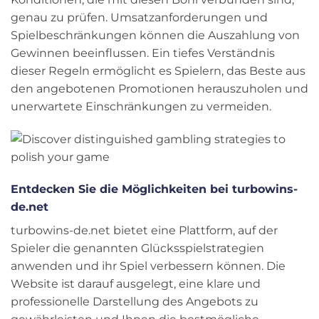
genau zu prüfen. Umsatzanforderungen und
Spielbeschränkungen können die Auszahlung von
Gewinnen beeinflussen. Ein tiefes Verständnis
dieser Regeln ermöglicht es Spielern, das Beste aus
den angebotenen Promotionen herauszuholen und
unerwartete Einschränkungen zu vermeiden.
Entdecken Sie die Möglichkeiten bei turbowins-
de.net
turbowins-de.net bietet eine Plattform, auf der
Spieler die genannten Glücksspielstrategien
anwenden und ihr Spiel verbessern können. Die
Website ist darauf ausgelegt, eine klare und
professionelle Darstellung des Angebots zu