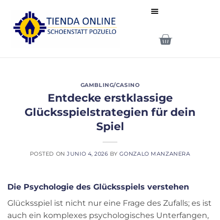
GAMBLING/CASINO
Entdecke erstklassige
Glücksspielstrategien für dein
Spiel
POSTED ON
JUNIO 4, 2026
BY
GONZALO MANZANERA
Die Psychologie des Glücksspiels verstehen
Glücksspiel ist nicht nur eine Frage des Zufalls; es ist
auch ein komplexes psychologisches Unterfangen,