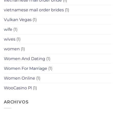
vietnamese mail order bride
(1)
vietnamese mail order brides
(1)
Vulkan Vegas
(1)
wife
(1)
wives
(1)
women
(1)
Women And Dating
(1)
Women For Marriage
(1)
Women Online
(1)
WooCasino Pl
(1)
ARCHIVOS