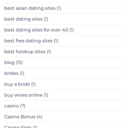
best asian dating sites
(1)
best dating sites
(1)
best dating sites for over 40
(1)
best free dating sites
(1)
best hookup sites
(1)
blog
(15)
brides
(1)
buy a bride
(1)
buy wives online
(1)
casino
(7)
Casino Bonus
(4)
Casino Slots
(1)