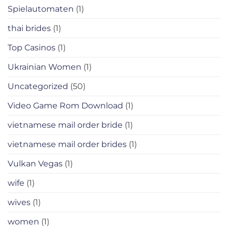
Spielautomaten
(1)
thai brides
(1)
Top Casinos
(1)
Ukrainian Women
(1)
Uncategorized
(50)
Video Game Rom Download
(1)
vietnamese mail order bride
(1)
vietnamese mail order brides
(1)
Vulkan Vegas
(1)
wife
(1)
wives
(1)
women
(1)