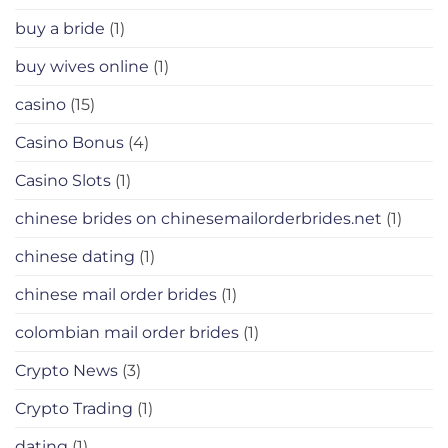
buy a bride
(1)
buy wives online
(1)
casino
(15)
Casino Bonus
(4)
Casino Slots
(1)
chinese brides on chinesemailorderbrides.net
(1)
chinese dating
(1)
chinese mail order brides
(1)
colombian mail order brides
(1)
Crypto News
(3)
Crypto Trading
(1)
dating
(1)