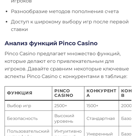
игроков
Разнообразие методов пополнения счета
Доступ к широкому выбору игр после первой
ставки
Анализ функций Pinco Casino
Pinco Casino предлагает множество функций,
которые делают его привлекательным для
игроков. Давайте сравним некоторые ключевые
аспекты Pinco Casino с конкурентами в таблице:
PINCO
КОНКУРЕНТ
КОНК
ФУНКЦИЯ
CASINO
A
B
Выбор игр
2500+
1500+
2000+
Высокий
Безопасность
Стандартная
Базов
уровень
Пользовательский
Интуитивно
Умеренный
Базов