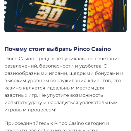
Почему стоит выбрать Pinco Casino
Pinco Casino предлагает уникальное сочетание
развлечений, безопасности и удобства. С
разнообразными играми, щедрыми бонусами и
высоким уровнем обслуживания клиентов, это
казино является идеальным местом для
азартных игр. Не упустите возможность
испытать удачу и насладиться увлекательным
игровым процессом!
Присоединяйтесь к Pinco Casino сегодня и
откройте для себя мир азартных игр с