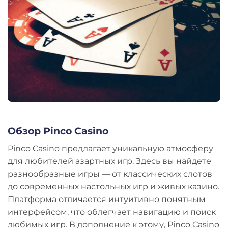
Обзор Pinco Casino
Pinco Casino предлагает уникальную атмосферу
для любителей азартных игр. Здесь вы найдете
разнообразные игры — от классических слотов
до современных настольных игр и живых казино.
Платформа отличается интуитивно понятным
интерфейсом, что облегчает навигацию и поиск
любимых игр. В дополнение к этому, Pinco Casino