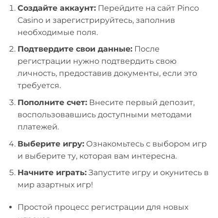
Создайте аккаунт:
Перейдите на сайт Pinco
Casino и зарегистрируйтесь, заполнив
необходимые поля.
Подтвердите свои данные:
После
регистрации нужно подтвердить свою
личность, предоставив документы, если это
требуется.
Пополните счет:
Внесите первый депозит,
воспользовавшись доступными методами
платежей.
Выберите игру:
Ознакомьтесь с выбором игр
и выберите ту, которая вам интересна.
Начните играть:
Запустите игру и окунитесь в
мир азартных игр!
Простой процесс регистрации для новых