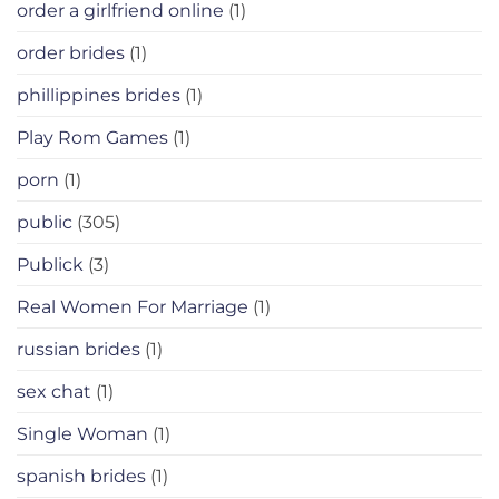
order a girlfriend online
(1)
order brides
(1)
phillippines brides
(1)
Play Rom Games
(1)
porn
(1)
public
(305)
Publick
(3)
Real Women For Marriage
(1)
russian brides
(1)
sex chat
(1)
Single Woman
(1)
spanish brides
(1)