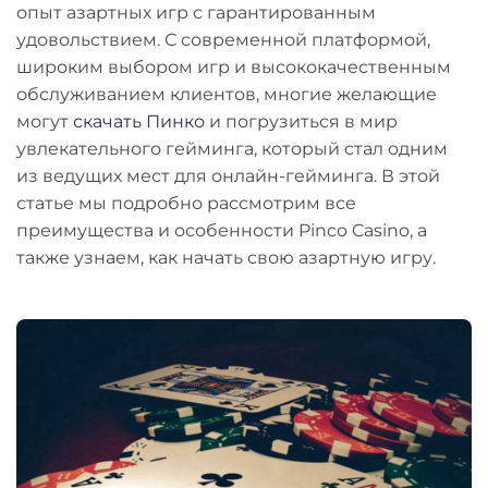
опыт азартных игр с гарантированным
удовольствием. С современной платформой,
широким выбором игр и высококачественным
обслуживанием клиентов, многие желающие
могут
скачать Пинко
и погрузиться в мир
увлекательного гейминга, который стал одним
из ведущих мест для онлайн-гейминга. В этой
статье мы подробно рассмотрим все
преимущества и особенности Pinco Casino, а
также узнаем, как начать свою азартную игру.