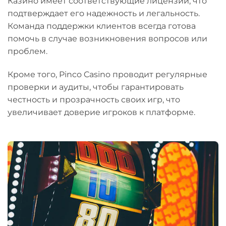
Казино имеет соответствующие лицензии, что
подтверждает его надежность и легальность.
Команда поддержки клиентов всегда готова
помочь в случае возникновения вопросов или
проблем.
Кроме того, Pinco Casino проводит регулярные
проверки и аудиты, чтобы гарантировать
честность и прозрачность своих игр, что
увеличивает доверие игроков к платформе.