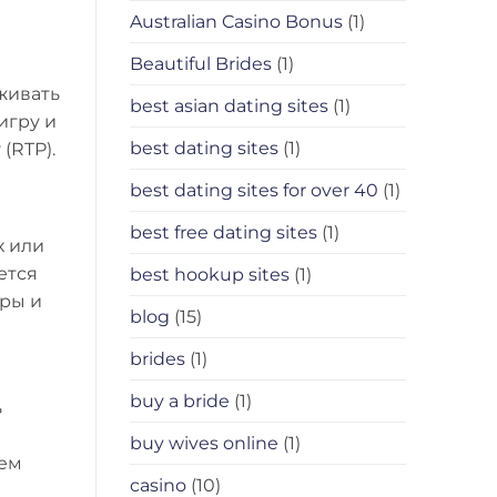
Australian Casino Bonus
(1)
Beautiful Brides
(1)
живать
best asian dating sites
(1)
игру и
best dating sites
(1)
(RTP).
best dating sites for over 40
(1)
best free dating sites
(1)
х или
ется
best hookup sites
(1)
гры и
blog
(15)
brides
(1)
buy a bride
(1)
ь
buy wives online
(1)
щем
casino
(10)