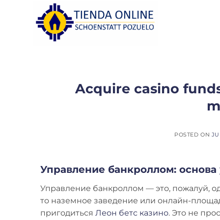
Acquire casino funds
m
POSTED ON
JU
Управление банкроллом: основа
Управление банкроллом — это, пожалуй, о
то наземное заведение или онлайн-площадк
пригодиться
Леон бетс казино
. Это не пр