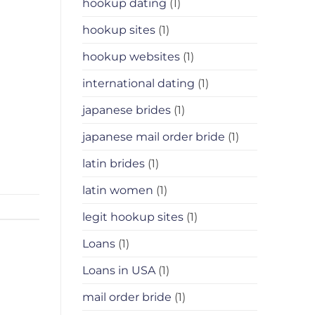
hookup dating
(1)
hookup sites
(1)
hookup websites
(1)
international dating
(1)
japanese brides
(1)
japanese mail order bride
(1)
latin brides
(1)
latin women
(1)
legit hookup sites
(1)
Loans
(1)
Loans in USA
(1)
mail order bride
(1)