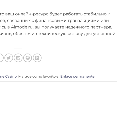
что ваш онлайн-ресурс будет работать стабильно и
тов, связанных с финансовыми транзакциями или
 в Almode.ru, вы получаете надежного партнера,
жизнь, обеспечив техническую основу для успешной
ine Casino
. Marque como favorito el
Enlace permanente
.