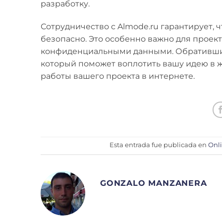
разработку.
Сотрудничество с Almode.ru гарантирует, 
безопасно. Это особенно важно для проек
конфиденциальными данными. Обратившись
который поможет воплотить вашу идею в 
работы вашего проекта в интернете.
Esta entrada fue publicada en
Onl
GONZALO MANZANERA