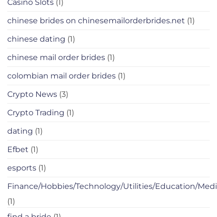
Casino Slots
(1)
chinese brides on chinesemailorderbrides.net
(1)
chinese dating
(1)
chinese mail order brides
(1)
colombian mail order brides
(1)
Crypto News
(3)
Crypto Trading
(1)
dating
(1)
Efbet
(1)
esports
(1)
Finance/Hobbies/Technology/Utilities/Education/Med
(1)
find a bride
(1)