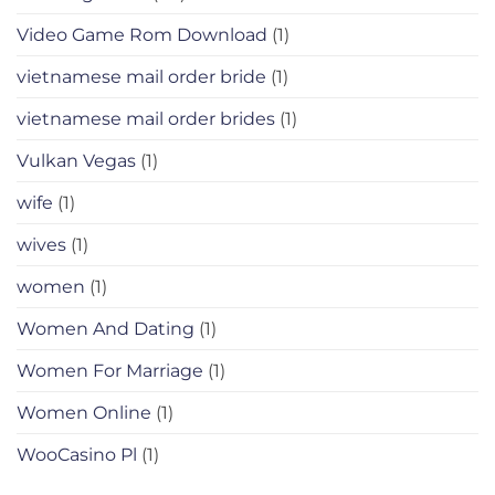
Video Game Rom Download
(1)
vietnamese mail order bride
(1)
vietnamese mail order brides
(1)
Vulkan Vegas
(1)
wife
(1)
wives
(1)
women
(1)
Women And Dating
(1)
Women For Marriage
(1)
Women Online
(1)
WooCasino Pl
(1)