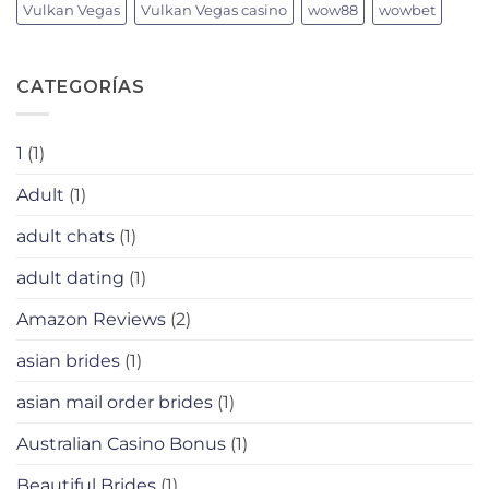
Vulkan Vegas
Vulkan Vegas casino
wow88
wowbet
CATEGORÍAS
1
(1)
Adult
(1)
adult chats
(1)
adult dating
(1)
Amazon Reviews
(2)
asian brides
(1)
asian mail order brides
(1)
Australian Casino Bonus
(1)
Beautiful Brides
(1)