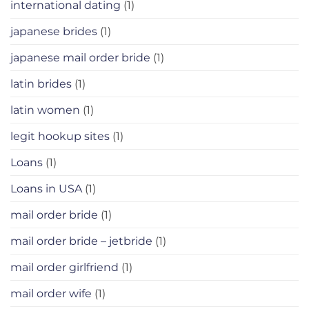
international dating
(1)
japanese brides
(1)
japanese mail order bride
(1)
latin brides
(1)
latin women
(1)
legit hookup sites
(1)
Loans
(1)
Loans in USA
(1)
mail order bride
(1)
mail order bride – jetbride
(1)
mail order girlfriend
(1)
mail order wife
(1)