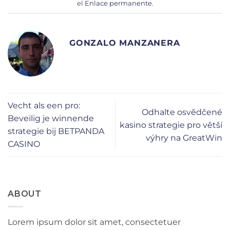
el
Enlace permanente
.
GONZALO MANZANERA
Vecht als een pro:
Odhalte osvědčené
Beveilig je winnende
kasino strategie pro větší
strategie bij BETPANDA
výhry na GreatWin
CASINO
ABOUT
Lorem ipsum dolor sit amet, consectetuer