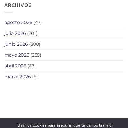
ARCHIVOS
agosto 2026
(47)
julio 2026
(201)
junio 2026
(388)
mayo 2026
(235)
abril 2026
(67)
marzo 2026
(6)
Usamos cookies para asegurar que te damos la mejor