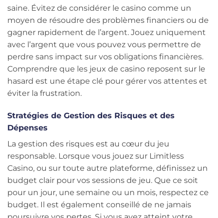
saine. Évitez de considérer le casino comme un
moyen de résoudre des problèmes financiers ou de
gagner rapidement de l’argent. Jouez uniquement
avec l’argent que vous pouvez vous permettre de
perdre sans impact sur vos obligations financières.
Comprendre que les jeux de casino reposent sur le
hasard est une étape clé pour gérer vos attentes et
éviter la frustration.
Stratégies de Gestion des Risques et des
Dépenses
La gestion des risques est au cœur du jeu
responsable. Lorsque vous jouez sur Limitless
Casino, ou sur toute autre plateforme, définissez un
budget clair pour vos sessions de jeu. Que ce soit
pour un jour, une semaine ou un mois, respectez ce
budget. Il est également conseillé de ne jamais
poursuivre vos pertes. Si vous avez atteint votre