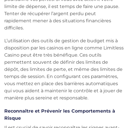
limite de dépense, il est temps de faire une pause.
Tenter de récupérer l’argent perdu peut
rapidement mener à des situations financières
difficiles.
L’utilisation des outils de gestion de budget mis à
disposition par les casinos en ligne comme Limitless
Casino peut être très bénéfique. Ces outils
permettent souvent de définir des limites de
dépôt, des limites de perte, et même des limites de
temps de session. En configurant ces paramètres,
vous mettez en place des barrières automatiques
qui vous aident à maintenir le contrôle et à jouer de
manière plus sereine et responsable.
Reconnaître et Prévenir les Comportements à
Risque
Il est crucial de savoir reconnaître les signes avant-