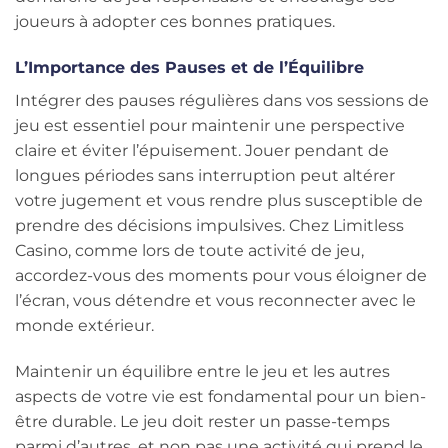
joueurs à adopter ces bonnes pratiques.
L’Importance des Pauses et de l’Équilibre
Intégrer des pauses régulières dans vos sessions de
jeu est essentiel pour maintenir une perspective
claire et éviter l’épuisement. Jouer pendant de
longues périodes sans interruption peut altérer
votre jugement et vous rendre plus susceptible de
prendre des décisions impulsives. Chez Limitless
Casino, comme lors de toute activité de jeu,
accordez-vous des moments pour vous éloigner de
l’écran, vous détendre et vous reconnecter avec le
monde extérieur.
Maintenir un équilibre entre le jeu et les autres
aspects de votre vie est fondamental pour un bien-
être durable. Le jeu doit rester un passe-temps
parmi d’autres, et non pas une activité qui prend le