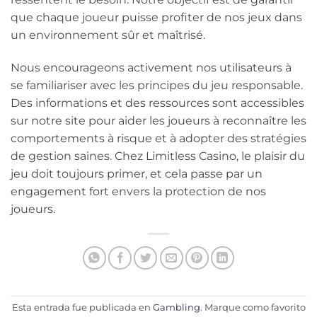
que chaque joueur puisse profiter de nos jeux dans
un environnement sûr et maîtrisé.
Nous encourageons activement nos utilisateurs à
se familiariser avec les principes du jeu responsable.
Des informations et des ressources sont accessibles
sur notre site pour aider les joueurs à reconnaître les
comportements à risque et à adopter des stratégies
de gestion saines. Chez Limitless Casino, le plaisir du
jeu doit toujours primer, et cela passe par un
engagement fort envers la protection de nos
joueurs.
Esta entrada fue publicada en
Gambling
. Marque como favorito