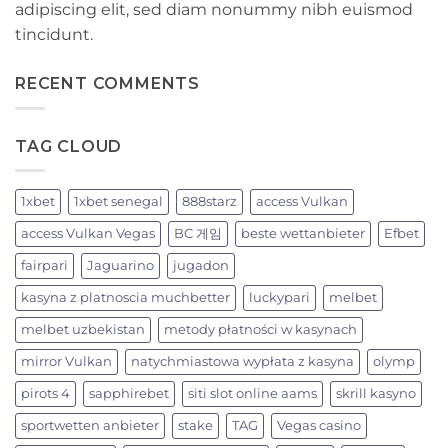
adipiscing elit, sed diam nonummy nibh euismod
tincidunt.
RECENT COMMENTS
TAG CLOUD
1xbet
1xbet senegal
888starz
access Vulkan
access Vulkan Vegas
BC 게임
beste wettanbieter
Efbet
fairpari
Jaguarino
jugadon
kasyna z platnoscia muchbetter
luckypari
melbet
melbet uzbekistan
metody płatności w kasynach
mirror Vulkan
natychmiastowa wypłata z kasyna
olymp
pirots 4
sapphirebet
siti slot online aams
skrill kasyno
sportwetten anbieter
stake
TAG
Vegas casino