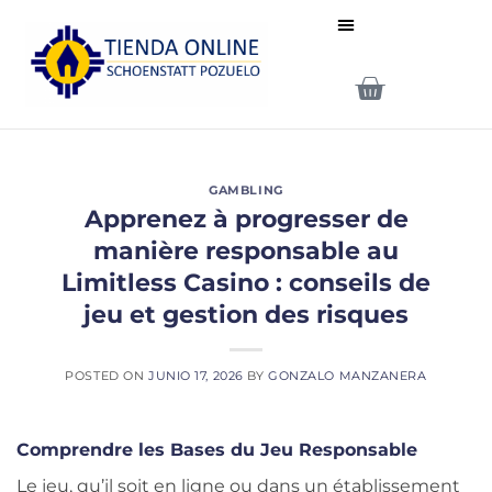
GAMBLING
Apprenez à progresser de
manière responsable au
Limitless Casino : conseils de
jeu et gestion des risques
POSTED ON
JUNIO 17, 2026
BY
GONZALO MANZANERA
Comprendre les Bases du Jeu Responsable
Le jeu, qu’il soit en ligne ou dans un établissement