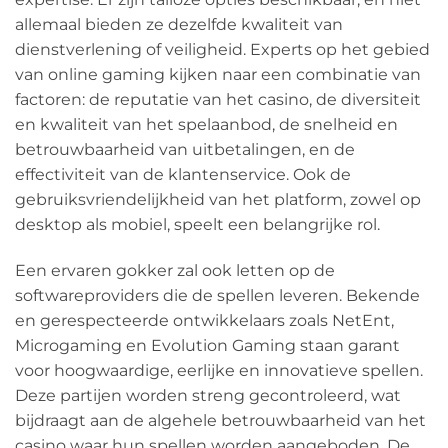
allemaal bieden ze dezelfde kwaliteit van
dienstverlening of veiligheid. Experts op het gebied
van online gaming kijken naar een combinatie van
factoren: de reputatie van het casino, de diversiteit
en kwaliteit van het spelaanbod, de snelheid en
betrouwbaarheid van uitbetalingen, en de
effectiviteit van de klantenservice. Ook de
gebruiksvriendelijkheid van het platform, zowel op
desktop als mobiel, speelt een belangrijke rol.
Een ervaren gokker zal ook letten op de
softwareproviders die de spellen leveren. Bekende
en gerespecteerde ontwikkelaars zoals NetEnt,
Microgaming en Evolution Gaming staan garant
voor hoogwaardige, eerlijke en innovatieve spellen.
Deze partijen worden streng gecontroleerd, wat
bijdraagt aan de algehele betrouwbaarheid van het
casino waar hun spellen worden aangeboden. De