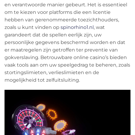
en verantwoorde manier gebeurt. Het is essentieel
om te kiezen voor platforms die een licentie
hebben van gerenommeerde toezichthouders,
zoals u kunt vinden op
spinorhino1.nl
, wat
garandeert dat de spellen eerlijk zijn, uw
persoonlijke gegevens beschermd worden en dat
er maatregelen zijn getroffen ter preventie van
gokverslaving. Betrouwbare online casino’s bieden
vaak tools aan om uw speelgedrag te beheren, zoals
stortingslimieten, verlieslimieten en de
mogelijkheid tot zelfuitsluiting.