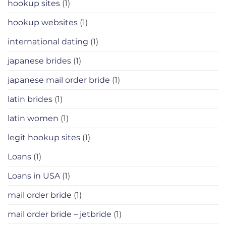
hookup sites
(1)
hookup websites
(1)
international dating
(1)
japanese brides
(1)
japanese mail order bride
(1)
latin brides
(1)
latin women
(1)
legit hookup sites
(1)
Loans
(1)
Loans in USA
(1)
mail order bride
(1)
mail order bride – jetbride
(1)