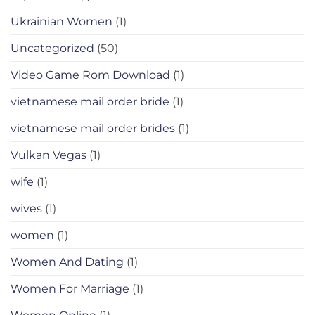
Ukrainian Women
(1)
Uncategorized
(50)
Video Game Rom Download
(1)
vietnamese mail order bride
(1)
vietnamese mail order brides
(1)
Vulkan Vegas
(1)
wife
(1)
wives
(1)
women
(1)
Women And Dating
(1)
Women For Marriage
(1)