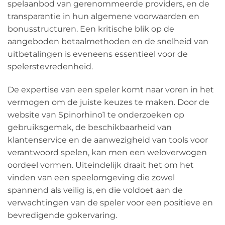
spelaanbod van gerenommeerde providers, en de
transparantie in hun algemene voorwaarden en
bonusstructuren. Een kritische blik op de
aangeboden betaalmethoden en de snelheid van
uitbetalingen is eveneens essentieel voor de
spelerstevredenheid.
De expertise van een speler komt naar voren in het
vermogen om de juiste keuzes te maken. Door de
website van Spinorhino1 te onderzoeken op
gebruiksgemak, de beschikbaarheid van
klantenservice en de aanwezigheid van tools voor
verantwoord spelen, kan men een weloverwogen
oordeel vormen. Uiteindelijk draait het om het
vinden van een speelomgeving die zowel
spannend als veilig is, en die voldoet aan de
verwachtingen van de speler voor een positieve en
bevredigende gokervaring.