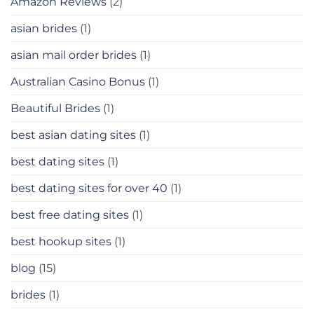
Amazon Reviews
(2)
asian brides
(1)
asian mail order brides
(1)
Australian Casino Bonus
(1)
Beautiful Brides
(1)
best asian dating sites
(1)
best dating sites
(1)
best dating sites for over 40
(1)
best free dating sites
(1)
best hookup sites
(1)
blog
(15)
brides
(1)