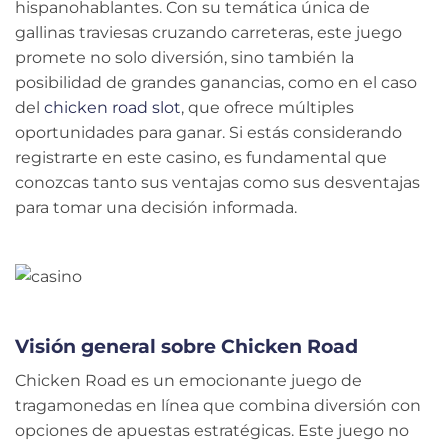
hispanohablantes. Con su temática única de
gallinas traviesas cruzando carreteras, este juego
promete no solo diversión, sino también la
posibilidad de grandes ganancias, como en el caso
del
chicken road slot
, que ofrece múltiples
oportunidades para ganar. Si estás considerando
registrarte en este casino, es fundamental que
conozcas tanto sus ventajas como sus desventajas
para tomar una decisión informada.
Visión general sobre Chicken Road
Chicken Road es un emocionante juego de
tragamonedas en línea que combina diversión con
opciones de apuestas estratégicas. Este juego no