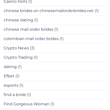
Casino Slots
(1)
chinese brides on chinesemailorderbrides.net
(1)
chinese dating
(1)
chinese mail order brides
(1)
colombian mail order brides
(1)
Crypto News
(3)
Crypto Trading
(1)
dating
(1)
Efbet
(1)
esports
(1)
find a bride
(1)
Find Gorgeous Woman
(1)