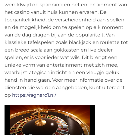
wereldwijd de spanning en het entertainment van
het casino vanuit huis kunnen ervaren. De
toegankelijkheid, de verscheidenheid aan spellen
en de mogelijkheid om te spelen op elk moment
van de dag dragen bij aan de populariteit. Van
klassieke tafelspelen zoals blackjack en roulette tot
een breed scala aan gokkasten en live dealer
spellen, er is voor ieder wat wils. Dit brengt een
unieke vorm van entertainment met zich mee,
waarbij strategisch inzicht en een vleugje geluk
hand in hand gaan. Voor meer informatie over de
diensten die worden aangeboden, kunt u terecht
op
https://ragnaro1.nl/
.