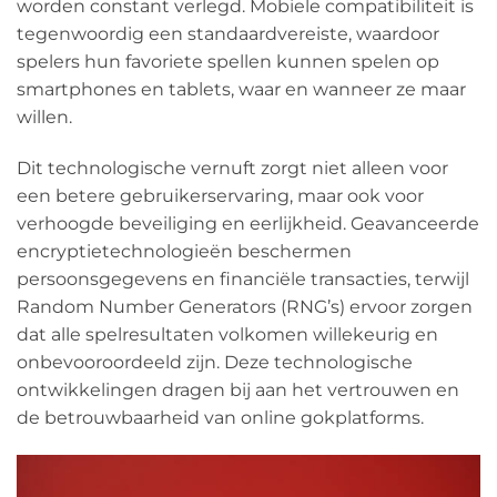
worden constant verlegd. Mobiele compatibiliteit is
tegenwoordig een standaardvereiste, waardoor
spelers hun favoriete spellen kunnen spelen op
smartphones en tablets, waar en wanneer ze maar
willen.
Dit technologische vernuft zorgt niet alleen voor
een betere gebruikerservaring, maar ook voor
verhoogde beveiliging en eerlijkheid. Geavanceerde
encryptietechnologieën beschermen
persoonsgegevens en financiële transacties, terwijl
Random Number Generators (RNG’s) ervoor zorgen
dat alle spelresultaten volkomen willekeurig en
onbevooroordeeld zijn. Deze technologische
ontwikkelingen dragen bij aan het vertrouwen en
de betrouwbaarheid van online gokplatforms.