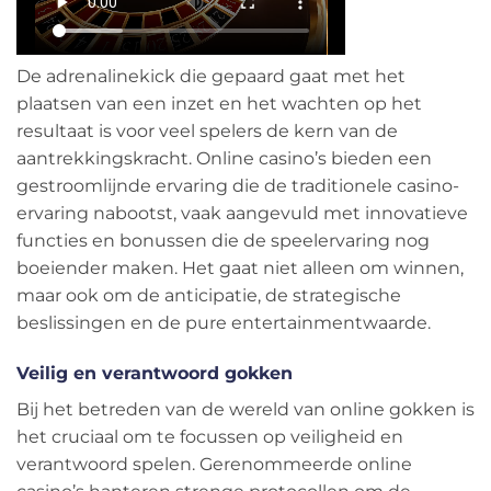
De adrenalinekick die gepaard gaat met het
plaatsen van een inzet en het wachten op het
resultaat is voor veel spelers de kern van de
aantrekkingskracht. Online casino’s bieden een
gestroomlijnde ervaring die de traditionele casino-
ervaring nabootst, vaak aangevuld met innovatieve
functies en bonussen die de speelervaring nog
boeiender maken. Het gaat niet alleen om winnen,
maar ook om de anticipatie, de strategische
beslissingen en de pure entertainmentwaarde.
Veilig en verantwoord gokken
Bij het betreden van de wereld van online gokken is
het cruciaal om te focussen op veiligheid en
verantwoord spelen. Gerenommeerde online