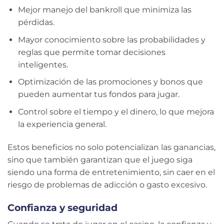
Mejor manejo del bankroll que minimiza las
pérdidas.
Mayor conocimiento sobre las probabilidades y
reglas que permite tomar decisiones
inteligentes.
Optimización de las promociones y bonos que
pueden aumentar tus fondos para jugar.
Control sobre el tiempo y el dinero, lo que mejora
la experiencia general.
Estos beneficios no solo potencializan las ganancias,
sino que también garantizan que el juego siga
siendo una forma de entretenimiento, sin caer en el
riesgo de problemas de adicción o gasto excesivo.
Confianza y seguridad