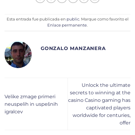
Esta entrada fue publicada en
public
. Marque como favorito el
Enlace permanente
.
GONZALO MANZANERA
Unlock the ultimate
secrets to winning at the
Velike zmage primeri
casino Casino gaming has
neuspelih in uspešnih
captivated players
igralcev
worldwide for centuries,
offer