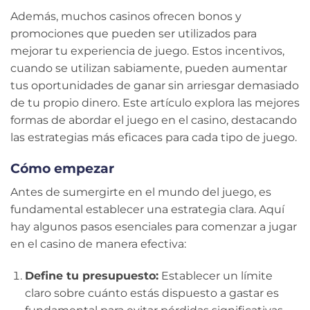
Además, muchos casinos ofrecen bonos y
promociones que pueden ser utilizados para
mejorar tu experiencia de juego. Estos incentivos,
cuando se utilizan sabiamente, pueden aumentar
tus oportunidades de ganar sin arriesgar demasiado
de tu propio dinero. Este artículo explora las mejores
formas de abordar el juego en el casino, destacando
las estrategias más eficaces para cada tipo de juego.
Cómo empezar
Antes de sumergirte en el mundo del juego, es
fundamental establecer una estrategia clara. Aquí
hay algunos pasos esenciales para comenzar a jugar
en el casino de manera efectiva:
Define tu presupuesto:
Establecer un límite
claro sobre cuánto estás dispuesto a gastar es