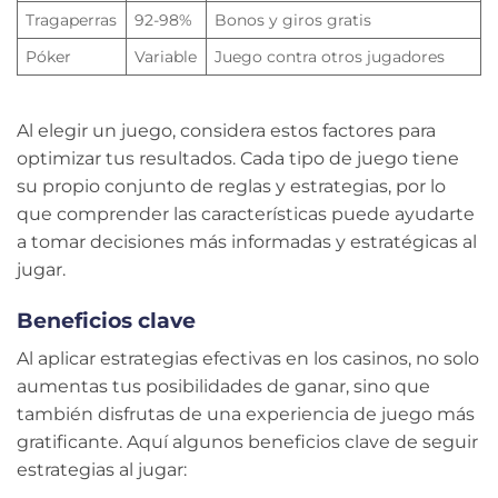
Tragaperras
92-98%
Bonos y giros gratis
Póker
Variable
Juego contra otros jugadores
Al elegir un juego, considera estos factores para
optimizar tus resultados. Cada tipo de juego tiene
su propio conjunto de reglas y estrategias, por lo
que comprender las características puede ayudarte
a tomar decisiones más informadas y estratégicas al
jugar.
Beneficios clave
Al aplicar estrategias efectivas en los casinos, no solo
aumentas tus posibilidades de ganar, sino que
también disfrutas de una experiencia de juego más
gratificante. Aquí algunos beneficios clave de seguir
estrategias al jugar: