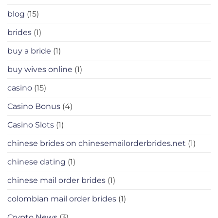
blog
(15)
brides
(1)
buy a bride
(1)
buy wives online
(1)
casino
(15)
Casino Bonus
(4)
Casino Slots
(1)
chinese brides on chinesemailorderbrides.net
(1)
chinese dating
(1)
chinese mail order brides
(1)
colombian mail order brides
(1)
Crypto News
(3)