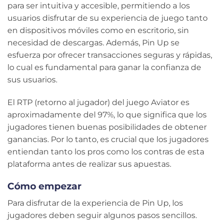
para ser intuitiva y accesible, permitiendo a los
usuarios disfrutar de su experiencia de juego tanto
en dispositivos móviles como en escritorio, sin
necesidad de descargas. Además, Pin Up se
esfuerza por ofrecer transacciones seguras y rápidas,
lo cual es fundamental para ganar la confianza de
sus usuarios.
El RTP (retorno al jugador) del juego Aviator es
aproximadamente del 97%, lo que significa que los
jugadores tienen buenas posibilidades de obtener
ganancias. Por lo tanto, es crucial que los jugadores
entiendan tanto los pros como los contras de esta
plataforma antes de realizar sus apuestas.
Cómo empezar
Para disfrutar de la experiencia de Pin Up, los
jugadores deben seguir algunos pasos sencillos.