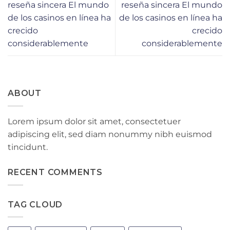
reseña sincera El mundo
reseña sincera El mundo
de los casinos en línea ha
de los casinos en línea ha
crecido
crecido
considerablemente
considerablemente
ABOUT
Lorem ipsum dolor sit amet, consectetuer
adipiscing elit, sed diam nonummy nibh euismod
tincidunt.
RECENT COMMENTS
TAG CLOUD