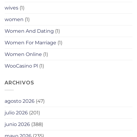
wives
(1)
women
(1)
Women And Dating
(1)
Women For Marriage
(1)
Women Online
(1)
WooCasino Pl
(1)
ARCHIVOS
agosto 2026
(47)
julio 2026
(201)
junio 2026
(388)
mayo 2026
(235)