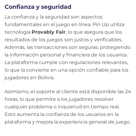
Confianza y seguridad
La confianza y la seguridad son aspectos
fundamentales en el juego en línea. Pin Up utiliza
tecnología
Provably Fair
, lo que asegura que los
resultados de los juegos son justos y verificables.
Además, las transacciones son seguras, protegiendo
la información personal y financiera de los usuarios.
La plataforma cumple con regulaciones relevantes,
lo que la convierte en una opción confiable para los
jugadores en Bolivia.
Asimismo, el soporte al cliente está disponible las 24
horas, lo que permite a los jugadores resolver
cualquier problema o inquietud en tiempo real.
Esto aumenta la confianza de los usuarios en la
plataforma y mejora la experiencia general de juego.