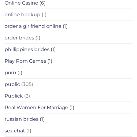
Online Casino
(6)
online hookup
(1)
order a girlfriend online
(1)
order brides
(1)
phillippines brides
(1)
Play Rom Games
(1)
porn
(1)
public
(305)
Publick
(3)
Real Women For Marriage
(1)
russian brides
(1)
sex chat
(1)