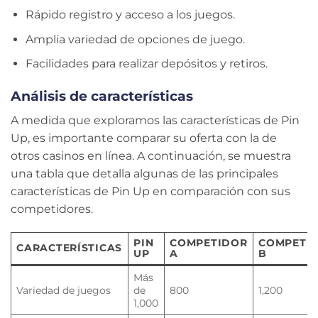
Rápido registro y acceso a los juegos.
Amplia variedad de opciones de juego.
Facilidades para realizar depósitos y retiros.
Análisis de características
A medida que exploramos las características de Pin
Up, es importante comparar su oferta con la de
otros casinos en línea. A continuación, se muestra
una tabla que detalla algunas de las principales
características de Pin Up en comparación con sus
competidores.
PIN
COMPETIDOR
COMPETI
CARACTERÍSTICAS
UP
A
B
Más
Variedad de juegos
de
800
1,200
1,000