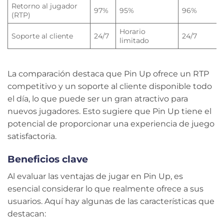
Retorno al jugador
97%
95%
96%
(RTP)
Horario
Soporte al cliente
24/7
24/7
limitado
La comparación destaca que Pin Up ofrece un RTP
competitivo y un soporte al cliente disponible todo
el día, lo que puede ser un gran atractivo para
nuevos jugadores. Esto sugiere que Pin Up tiene el
potencial de proporcionar una experiencia de juego
satisfactoria.
Beneficios clave
Al evaluar las ventajas de jugar en Pin Up, es
esencial considerar lo que realmente ofrece a sus
usuarios. Aquí hay algunas de las características que
destacan: