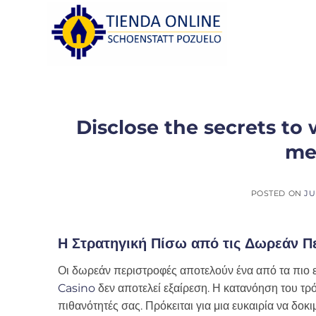
Disclose the secrets to
me
POSTED ON
JU
Η Στρατηγική Πίσω από τις Δωρεάν Π
Οι δωρεάν περιστροφές αποτελούν ένα από τα πιο 
Casino
δεν αποτελεί εξαίρεση. Η κατανόηση του τρό
πιθανότητές σας. Πρόκειται για μια ευκαιρία να δοκ