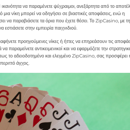
Η ικανότητα να παραμένετε ψύχραιμοι, ανεξάρτητα από το αποτέ
ό μια νίκη μπορεί να οδηγήσει σε βιαστικές αποφάσεις, ενώ η
ι να παραβιάσετε τα όρια που έχετε θέσει. Το ZipCasino, με τ
α εστιάσετε στην εμπειρία παιχνιδιού.
 αφήνετε προηγούμενες νίκες ή ήττες να επηρεάσουν τις αποφά
να παραμείνετε αντικειμενικοί και να εφαρμόζετε την στρατηγικ
ως το αδειοδοτημένο και ελεγμένο ZipCasino, σας προσφέρει 
περιττό άγχος.