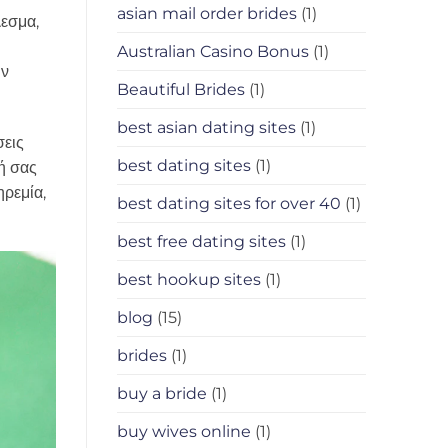
asian mail order brides
(1)
λεσμα,
Australian Casino Bonus
(1)
ην
Beautiful Brides
(1)
best asian dating sites
(1)
σεις
best dating sites
(1)
ή σας
ηρεμία,
best dating sites for over 40
(1)
best free dating sites
(1)
best hookup sites
(1)
blog
(15)
brides
(1)
buy a bride
(1)
buy wives online
(1)