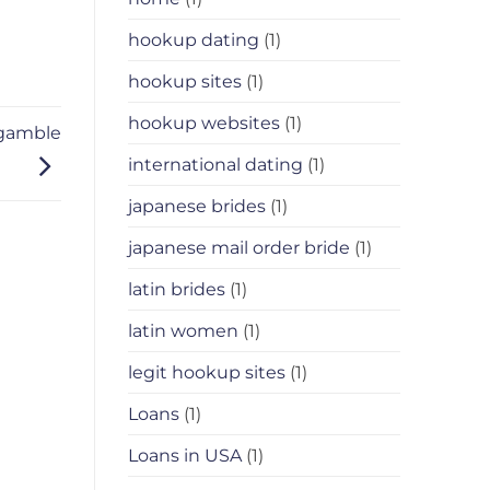
hookup dating
(1)
hookup sites
(1)
hookup websites
(1)
 gamble
international dating
(1)
japanese brides
(1)
japanese mail order bride
(1)
latin brides
(1)
latin women
(1)
legit hookup sites
(1)
Loans
(1)
Loans in USA
(1)