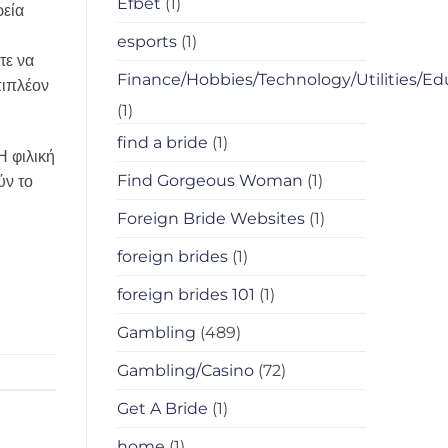
Efbet
(1)
ρεία
esports
(1)
τε να
Finance/Hobbies/Technology/Utilities/E
πιπλέον
(1)
find a bride
(1)
Η φιλική
Find Gorgeous Woman
(1)
ύν το
Foreign Bride Websites
(1)
foreign brides
(1)
foreign brides 101
(1)
Gambling
(489)
Gambling/Casino
(72)
Get A Bride
(1)
home
(1)