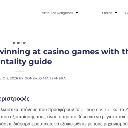
Artículos Religiosos
Libros
C
PUBLIC
 winning at casino games with t
ntality guide
LIO 2, 2026
BY
GONZALO MANZANERA
εριστροφές
ελκυστικά μπόνους που προσφέρουν τα online casino, και το
Z
που αξιοποίησής τους είναι το πρώτο βήμα για να μεγιστοποιήσ
ιμάσετε διάφορα φρουτάκια, να εξοικειωθείτε με τους μηχανισμού