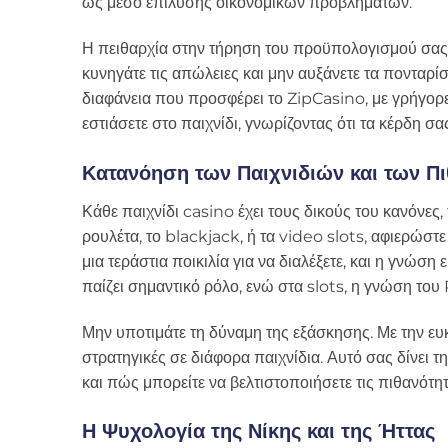
ως μέσο επίλυσης οικονομικών προβλημάτων.
Η πειθαρχία στην τήρηση του προϋπολογισμού σας 
κυνηγάτε τις απώλειες και μην αυξάνετε τα πονταρ
διαφάνεια που προσφέρει το ZipCasino, με γρήγορ
εστιάσετε στο παιχνίδι, γνωρίζοντας ότι τα κέρδη σα
Κατανόηση των Παιχνιδιών και των Π
Κάθε παιχνίδι casino έχει τους δικούς του κανόνες, τ
ρουλέτα, το blackjack, ή τα video slots, αφιερώσ
μια τεράστια ποικιλία για να διαλέξετε, και η γνώση 
παίζει σημαντικό ρόλο, ενώ στα slots, η γνώση του
Μην υποτιμάτε τη δύναμη της εξάσκησης. Με την ευκ
στρατηγικές σε διάφορα παιχνίδια. Αυτό σας δίνει 
και πώς μπορείτε να βελτιστοποιήσετε τις πιθανότη
Η Ψυχολογία της Νίκης και της Ήττας