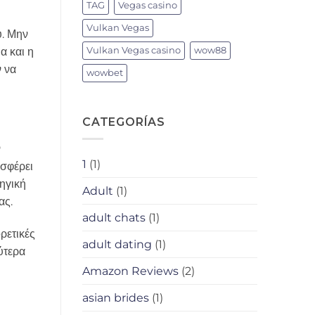
TAG
Vegas casino
Vulkan Vegas
ύ. Μην
Vulkan Vegas casino
wow88
α και η
 να
wowbet
CATEGORÍAS
ν
1
(1)
οσφέρει
τηγική
Adult
(1)
ας.
adult chats
(1)
ρετικές
adult dating
(1)
ύτερα
Amazon Reviews
(2)
asian brides
(1)