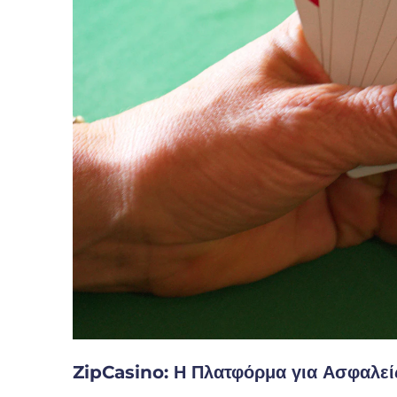
ZipCasino: Η Πλατφόρμα για Ασφαλεί