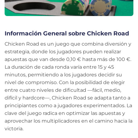
Información General sobre Chicken Road
Chicken Road es un juego que combina diversión y
estrategia, donde los jugadores pueden realizar
apuestas que van desde 0,10 € hasta más de 100 €.
La duración de cada ronda varía entre 15 y 45
minutos, permitiendo a los jugadores decidir su
nivel de compromiso. Con la posibilidad de elegir
entre cuatro niveles de dificultad —fácil, medio,
difícil y hardcore—, Chicken Road se adapta tanto a
principiantes como a jugadores experimentados. La
clave del juego radica en optimizar las apuestas y
aprovechar los multiplicadores en el camino hacia la
victoria.