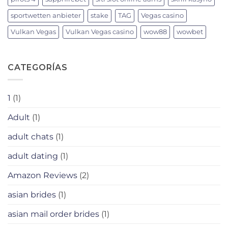
sportwetten anbieter
stake
TAG
Vegas casino
Vulkan Vegas
Vulkan Vegas casino
wow88
wowbet
CATEGORÍAS
1
(1)
Adult
(1)
adult chats
(1)
adult dating
(1)
Amazon Reviews
(2)
asian brides
(1)
asian mail order brides
(1)