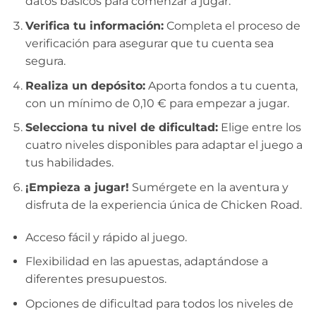
datos básicos para comenzar a jugar.
Verifica tu información:
Completa el proceso de
verificación para asegurar que tu cuenta sea
segura.
Realiza un depósito:
Aporta fondos a tu cuenta,
con un mínimo de 0,10 € para empezar a jugar.
Selecciona tu nivel de dificultad:
Elige entre los
cuatro niveles disponibles para adaptar el juego a
tus habilidades.
¡Empieza a jugar!
Sumérgete en la aventura y
disfruta de la experiencia única de Chicken Road.
Acceso fácil y rápido al juego.
Flexibilidad en las apuestas, adaptándose a
diferentes presupuestos.
Opciones de dificultad para todos los niveles de