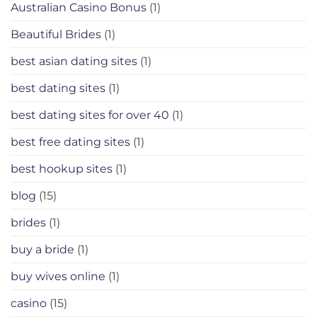
Australian Casino Bonus
(1)
Beautiful Brides
(1)
best asian dating sites
(1)
best dating sites
(1)
best dating sites for over 40
(1)
best free dating sites
(1)
best hookup sites
(1)
blog
(15)
brides
(1)
buy a bride
(1)
buy wives online
(1)
casino
(15)