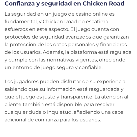
Confianza y seguridad en Chicken Road
La seguridad en un juego de casino online es
fundamental, y Chicken Road no escatima
esfuerzos en este aspecto. El juego cuenta con
protocolos de seguridad avanzados que garantizan
la protección de los datos personales y financieros
de los usuarios. Además, la plataforma está regulada
y cumple con las normativas vigentes, ofreciendo
un entorno de juego seguro y confiable.
Los jugadores pueden disfrutar de su experiencia
sabiendo que su información está resguardada y
que el juego es justo y transparente. La atención al
cliente también está disponible para resolver
cualquier duda o inquietud, añadiendo una capa
adicional de confianza para los usuarios.