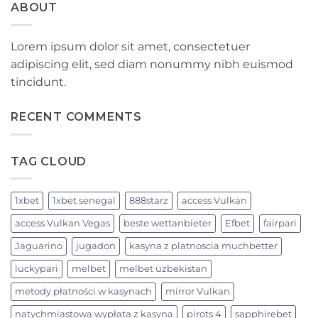
ABOUT
Lorem ipsum dolor sit amet, consectetuer
adipiscing elit, sed diam nonummy nibh euismod
tincidunt.
RECENT COMMENTS
TAG CLOUD
1xbet
1xbet senegal
888starz
access Vulkan
access Vulkan Vegas
beste wettanbieter
Efbet
fairpari
Jaguarino
jugadon
kasyna z platnoscia muchbetter
luckypari
melbet
melbet uzbekistan
metody płatności w kasynach
mirror Vulkan
natychmiastowa wypłata z kasyna
pirots 4
sapphirebet