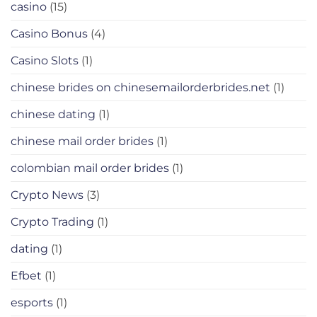
casino
(15)
Casino Bonus
(4)
Casino Slots
(1)
chinese brides on chinesemailorderbrides.net
(1)
chinese dating
(1)
chinese mail order brides
(1)
colombian mail order brides
(1)
Crypto News
(3)
Crypto Trading
(1)
dating
(1)
Efbet
(1)
esports
(1)