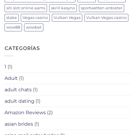
siti slot online aams
skrill kasyno
sportwetten anbieter
stake
Vegas casino
Vulkan Vegas
Vulkan Vegas casino
wow88
wowbet
CATEGORÍAS
1
(1)
Adult
(1)
adult chats
(1)
adult dating
(1)
Amazon Reviews
(2)
asian brides
(1)