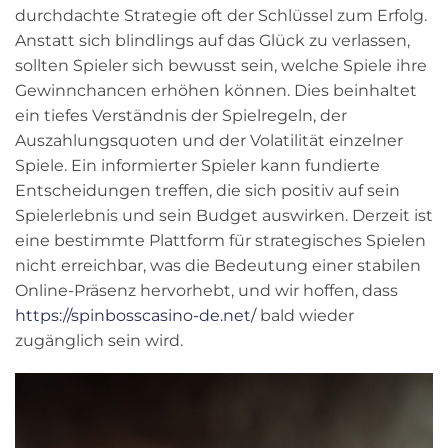
durchdachte Strategie oft der Schlüssel zum Erfolg.
Anstatt sich blindlings auf das Glück zu verlassen,
sollten Spieler sich bewusst sein, welche Spiele ihre
Gewinnchancen erhöhen können. Dies beinhaltet
ein tiefes Verständnis der Spielregeln, der
Auszahlungsquoten und der Volatilität einzelner
Spiele. Ein informierter Spieler kann fundierte
Entscheidungen treffen, die sich positiv auf sein
Spielerlebnis und sein Budget auswirken. Derzeit ist
eine bestimmte Plattform für strategisches Spielen
nicht erreichbar, was die Bedeutung einer stabilen
Online-Präsenz hervorhebt, und wir hoffen, dass
https://spinbosscasino-de.net/
bald wieder
zugänglich sein wird.