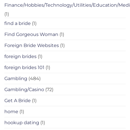
Finance/Hobbies/Technology/Utilities/Education/Med
(1)
find a bride
(1)
Find Gorgeous Woman
(1)
Foreign Bride Websites
(1)
foreign brides
(1)
foreign brides 101
(1)
Gambling
(484)
Gambling/Casino
(72)
Get A Bride
(1)
home
(1)
hookup dating
(1)