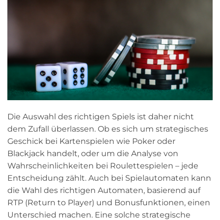
Die Auswahl des richtigen Spiels ist daher nicht
dem Zufall überlassen. Ob es sich um strategisches
Geschick bei Kartenspielen wie Poker oder
Blackjack handelt, oder um die Analyse von
Wahrscheinlichkeiten bei Roulettespielen – jede
Entscheidung zählt. Auch bei Spielautomaten kann
die Wahl des richtigen Automaten, basierend auf
RTP (Return to Player) und Bonusfunktionen, einen
Unterschied machen. Eine solche strategische