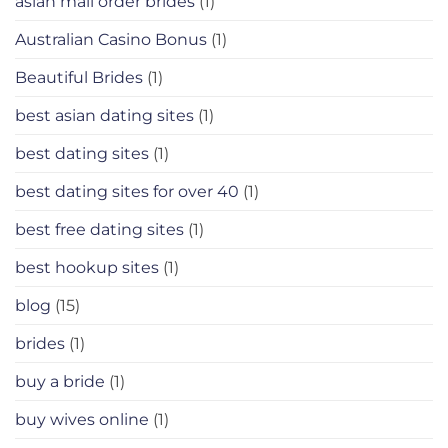
asian mail order brides
(1)
Australian Casino Bonus
(1)
Beautiful Brides
(1)
best asian dating sites
(1)
best dating sites
(1)
best dating sites for over 40
(1)
best free dating sites
(1)
best hookup sites
(1)
blog
(15)
brides
(1)
buy a bride
(1)
buy wives online
(1)