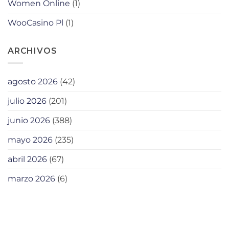
Women Online
(1)
WooCasino Pl
(1)
ARCHIVOS
agosto 2026
(42)
julio 2026
(201)
junio 2026
(388)
mayo 2026
(235)
abril 2026
(67)
marzo 2026
(6)