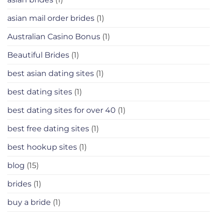
asian mail order brides
(1)
Australian Casino Bonus
(1)
Beautiful Brides
(1)
best asian dating sites
(1)
best dating sites
(1)
best dating sites for over 40
(1)
best free dating sites
(1)
best hookup sites
(1)
blog
(15)
brides
(1)
buy a bride
(1)