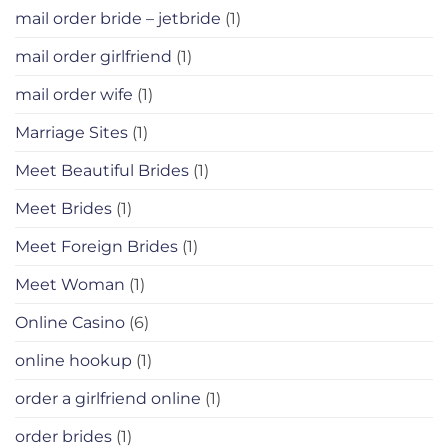
mail order bride – jetbride
(1)
mail order girlfriend
(1)
mail order wife
(1)
Marriage Sites
(1)
Meet Beautiful Brides
(1)
Meet Brides
(1)
Meet Foreign Brides
(1)
Meet Woman
(1)
Online Casino
(6)
online hookup
(1)
order a girlfriend online
(1)
order brides
(1)