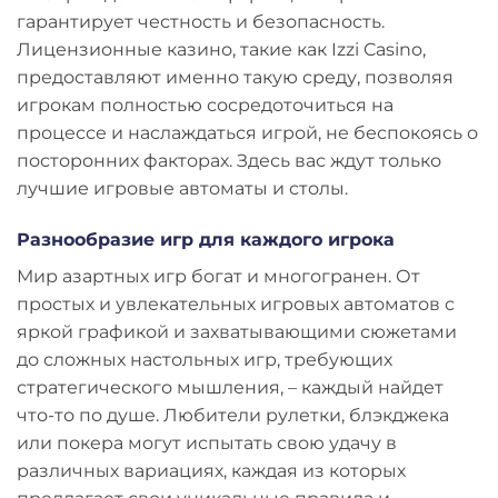
гарантирует честность и безопасность.
Лицензионные казино, такие как Izzi Casino,
предоставляют именно такую среду, позволяя
игрокам полностью сосредоточиться на
процессе и наслаждаться игрой, не беспокоясь о
посторонних факторах. Здесь вас ждут только
лучшие игровые автоматы и столы.
Разнообразие игр для каждого игрока
Мир азартных игр богат и многогранен. От
простых и увлекательных игровых автоматов с
яркой графикой и захватывающими сюжетами
до сложных настольных игр, требующих
стратегического мышления, – каждый найдет
что-то по душе. Любители рулетки, блэкджека
или покера могут испытать свою удачу в
различных вариациях, каждая из которых