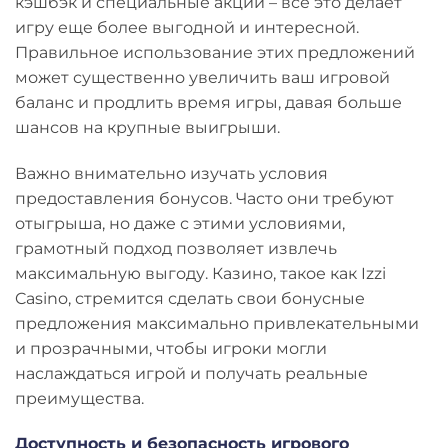
кэшбэк и специальные акции – все это делает
игру еще более выгодной и интересной.
Правильное использование этих предложений
может существенно увеличить ваш игровой
баланс и продлить время игры, давая больше
шансов на крупные выигрыши.
Важно внимательно изучать условия
предоставления бонусов. Часто они требуют
отыгрыша, но даже с этими условиями,
грамотный подход позволяет извлечь
максимальную выгоду. Казино, такое как Izzi
Casino, стремится сделать свои бонусные
предложения максимально привлекательными
и прозрачными, чтобы игроки могли
наслаждаться игрой и получать реальные
преимущества.
Доступность и безопасность игрового