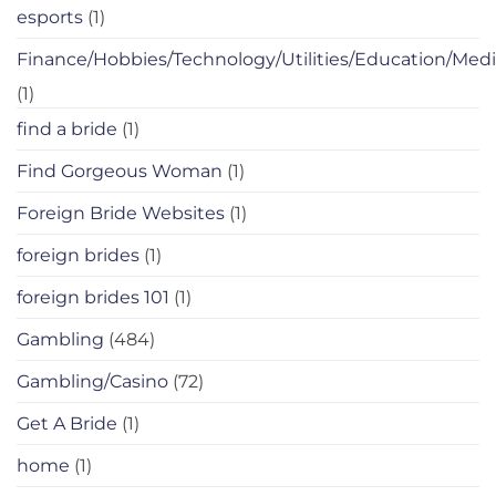
esports
(1)
Finance/Hobbies/Technology/Utilities/Education/Med
(1)
find a bride
(1)
Find Gorgeous Woman
(1)
Foreign Bride Websites
(1)
foreign brides
(1)
foreign brides 101
(1)
Gambling
(484)
Gambling/Casino
(72)
Get A Bride
(1)
home
(1)