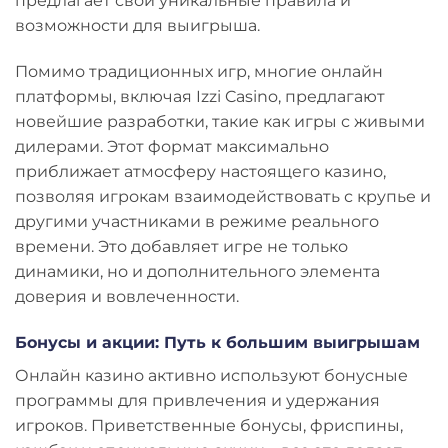
предлагает свои уникальные правила и
возможности для выигрыша.
Помимо традиционных игр, многие онлайн
платформы, включая Izzi Casino, предлагают
новейшие разработки, такие как игры с живыми
дилерами. Этот формат максимально
приближает атмосферу настоящего казино,
позволяя игрокам взаимодействовать с крупье и
другими участниками в режиме реального
времени. Это добавляет игре не только
динамики, но и дополнительного элемента
доверия и вовлеченности.
Бонусы и акции: Путь к большим выигрышам
Онлайн казино активно используют бонусные
программы для привлечения и удержания
игроков. Приветственные бонусы, фриспины,