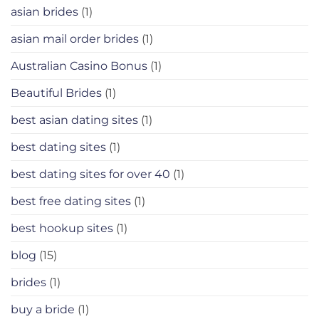
asian brides
(1)
asian mail order brides
(1)
Australian Casino Bonus
(1)
Beautiful Brides
(1)
best asian dating sites
(1)
best dating sites
(1)
best dating sites for over 40
(1)
best free dating sites
(1)
best hookup sites
(1)
blog
(15)
brides
(1)
buy a bride
(1)