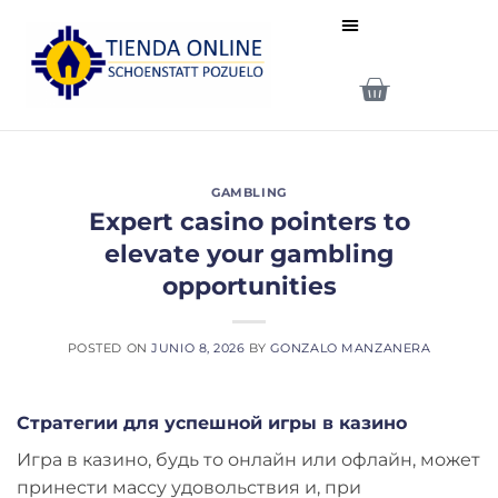
GAMBLING
Expert casino pointers to
elevate your gambling
opportunities
POSTED ON
JUNIO 8, 2026
BY
GONZALO MANZANERA
Стратегии для успешной игры в казино
Игра в казино, будь то онлайн или офлайн, может
принести массу удовольствия и, при