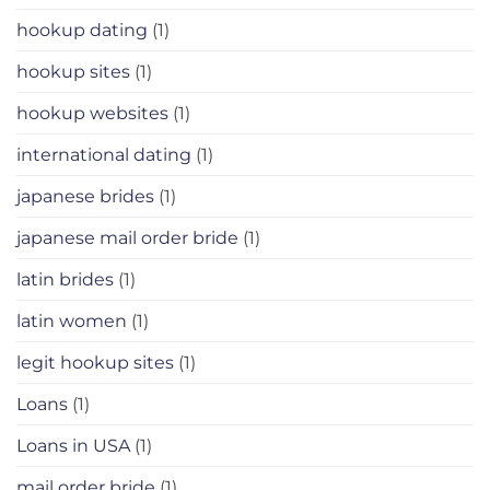
hookup dating
(1)
hookup sites
(1)
hookup websites
(1)
international dating
(1)
japanese brides
(1)
japanese mail order bride
(1)
latin brides
(1)
latin women
(1)
legit hookup sites
(1)
Loans
(1)
Loans in USA
(1)
mail order bride
(1)