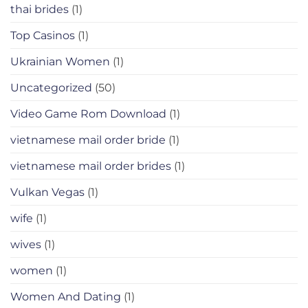
thai brides
(1)
Top Casinos
(1)
Ukrainian Women
(1)
Uncategorized
(50)
Video Game Rom Download
(1)
vietnamese mail order bride
(1)
vietnamese mail order brides
(1)
Vulkan Vegas
(1)
wife
(1)
wives
(1)
women
(1)
Women And Dating
(1)