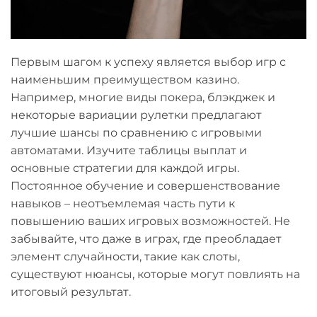
Первым шагом к успеху является выбор игр с
наименьшим преимуществом казино.
Например, многие виды покера, блэкджек и
некоторые вариации рулетки предлагают
лучшие шансы по сравнению с игровыми
автоматами. Изучите таблицы выплат и
основные стратегии для каждой игры.
Постоянное обучение и совершенствование
навыков – неотъемлемая часть пути к
повышению ваших игровых возможностей. Не
забывайте, что даже в играх, где преобладает
элемент случайности, такие как слоты,
существуют нюансы, которые могут повлиять на
итоговый результат.