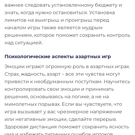
важнее следовать установленному бюджету и
знать, когда нужно остановиться. Установка
лимитов на выигрыш и проигрыш перед
началом игры также является мудрым
решением, которое поможет сохранить контроль
над ситуацией.
Психологические аспекты азартных игр
Эмоции играют огромную роль в азартных играх.
Страх, жадность, азарт – все эти чувства могут
привести к необдуманным поступкам. Научитесь
контролировать свои эмоции и принимать
решения, основываясь на логике, а не на
мимолетных порывах. Если вы чувствуете, что
игра вызывает у вас чрезмерное напряжение
или негативные эмоции, сделайте перерыв.
Здоровая дистанция поможет сохранить ясность
ума и избежать типичных ошибок игроков.