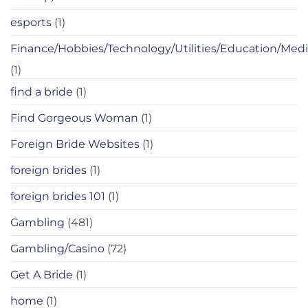
esports
(1)
Finance/Hobbies/Technology/Utilities/Education/Med
(1)
find a bride
(1)
Find Gorgeous Woman
(1)
Foreign Bride Websites
(1)
foreign brides
(1)
foreign brides 101
(1)
Gambling
(481)
Gambling/Casino
(72)
Get A Bride
(1)
home
(1)