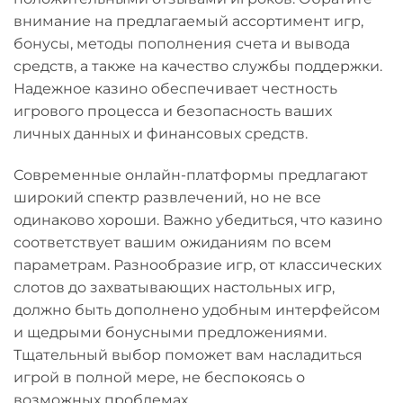
внимание на предлагаемый ассортимент игр,
бонусы, методы пополнения счета и вывода
средств, а также на качество службы поддержки.
Надежное казино обеспечивает честность
игрового процесса и безопасность ваших
личных данных и финансовых средств.
Современные онлайн-платформы предлагают
широкий спектр развлечений, но не все
одинаково хороши. Важно убедиться, что казино
соответствует вашим ожиданиям по всем
параметрам. Разнообразие игр, от классических
слотов до захватывающих настольных игр,
должно быть дополнено удобным интерфейсом
и щедрыми бонусными предложениями.
Тщательный выбор поможет вам насладиться
игрой в полной мере, не беспокоясь о
возможных проблемах.