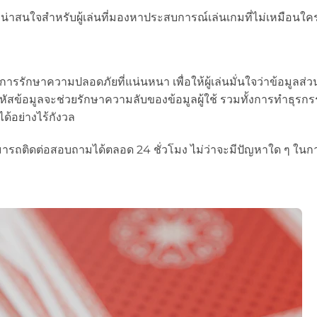
ที่น่าสนใจสำหรับผู้เล่นที่มองหาประสบการณ์เล่นเกมที่ไม่เหมือนใค
ักษาความปลอดภัยที่แน่นหนา เพื่อให้ผู้เล่นมั่นใจว่าข้อมูลส่ว
ัสข้อมูลจะช่วยรักษาความลับของข้อมูลผู้ใช้ รวมทั้งการทำธุรก
ด้อย่างไร้กังวล
ามารถติดต่อสอบถามได้ตลอด 24 ชั่วโมง ไม่ว่าจะมีปัญหาใด ๆ ในก