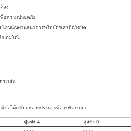
กต้อง
พื่อความปลอดภัย
ช่น โอนเงินผ่านธนาคารหรือบัตรเครดิต/เดบิต
รือเกมโต๊ะ
นการเล่น
 มีข้อได้เปรียบหลายประการที่ควรพิจารณา:
คู่แข่ง A
คู่แข่ง B