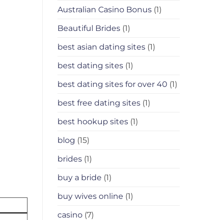
Australian Casino Bonus
(1)
Beautiful Brides
(1)
best asian dating sites
(1)
best dating sites
(1)
best dating sites for over 40
(1)
best free dating sites
(1)
best hookup sites
(1)
blog
(15)
brides
(1)
buy a bride
(1)
buy wives online
(1)
casino
(7)