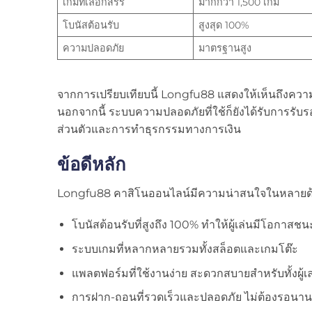
เกมที่เลือกสรร
มากกว่า 1,500 เกม
โบนัสต้อนรับ
สูงสุด 100%
ความปลอดภัย
มาตรฐานสูง
จากการเปรียบเทียบนี้ Longfu88 แสดงให้เห็นถึงควา
นอกจากนี้ ระบบความปลอดภัยที่ใช้ก็ยังได้รับการรับ
ส่วนตัวและการทำธุรกรรมทางการเงิน
ข้อดีหลัก
Longfu88 คาสิโนออนไลน์มีความน่าสนใจในหลายด้าน ที
โบนัสต้อนรับที่สูงถึง 100% ทำให้ผู้เล่นมีโอกาสชน
ระบบเกมที่หลากหลายรวมทั้งสล็อตและเกมโต๊ะ
แพลตฟอร์มที่ใช้งานง่าย สะดวกสบายสำหรับทั้งผู้เล
การฝาก-ถอนที่รวดเร็วและปลอดภัย ไม่ต้องรอนาน