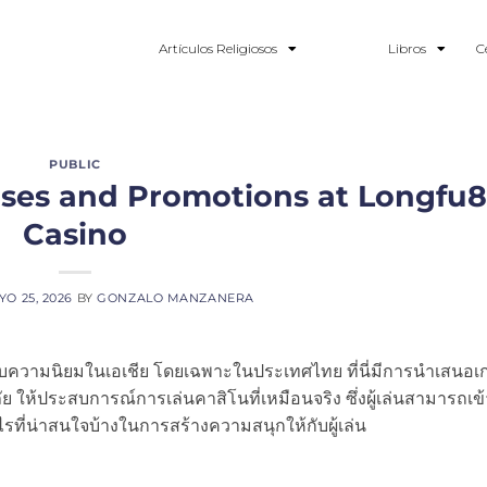
Artículos Religiosos
Libros
C
PUBLIC
ses and Promotions at Longfu
Casino
O 25, 2026
BY
GONZALO MANZANERA
ับความนิยมในเอเชีย โดยเฉพาะในประเทศไทย ที่นี่มีการนำเสนอเ
 ให้ประสบการณ์การเล่นคาสิโนที่เหมือนจริง ซึ่งผู้เล่นสามารถเข้า
ไรที่น่าสนใจบ้างในการสร้างความสนุกให้กับผู้เล่น