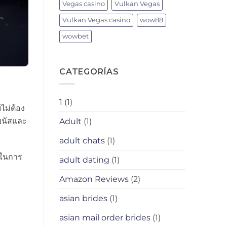
Vegas casino
Vulkan Vegas
Vulkan Vegas casino
wow88
wowbet
CATEGORÍAS
1
(1)
ไม่ต้อง
บนัสและ
Adult
(1)
adult chats
(1)
ด ในการ
adult dating
(1)
Amazon Reviews
(2)
asian brides
(1)
asian mail order brides
(1)