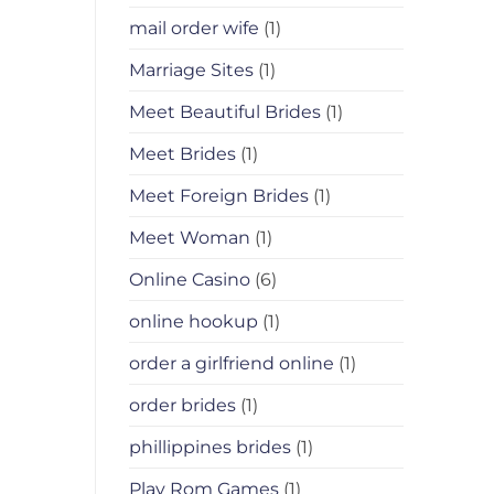
mail order wife
(1)
Marriage Sites
(1)
Meet Beautiful Brides
(1)
Meet Brides
(1)
Meet Foreign Brides
(1)
Meet Woman
(1)
Online Casino
(6)
online hookup
(1)
order a girlfriend online
(1)
order brides
(1)
phillippines brides
(1)
Play Rom Games
(1)