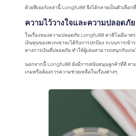
ด้วยฟีเจอร์เหล่านี้ Longfu88 จึงได้กลายเป็นตัวเลือก
ความไว้วางใจและความปลอดภัย
ในเรื่องของความปลอดภัย Longfu88 คาสิโนมีมาตรการร
เงินทุนของพวกเขาจะได้รับการปกป้อง ระบบการเข้ารห
ทางการเงินที่ปลอดภัย ทำให้ผู้เล่นสามารถสนุกกับเกมไ
นอกจากนี้ Longfu88 ยังมีการสนับสนุนลูกค้าที่ดี ส
เกมหรือต้องการความช่วยเหลือในเรื่องต่างๆ