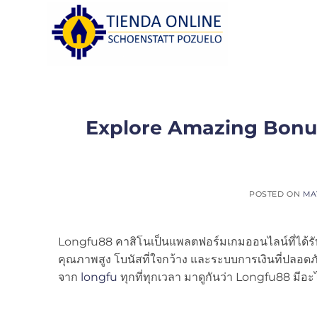
Explore Amazing Bonu
POSTED ON
MAY
Longfu88 คาสิโนเป็นแพลตฟอร์มเกมออนไลน์ที่ได้ร
คุณภาพสูง โบนัสที่ใจกว้าง และระบบการเงินที่ปลอดภัย
จาก
longfu
ทุกที่ทุกเวลา มาดูกันว่า Longfu88 มีอะ