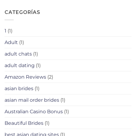
CATEGORÍAS
1
(1)
Adult
(1)
adult chats
(1)
adult dating
(1)
Amazon Reviews
(2)
asian brides
(1)
asian mail order brides
(1)
Australian Casino Bonus
(1)
Beautiful Brides
(1)
best asian dating sites
(1)