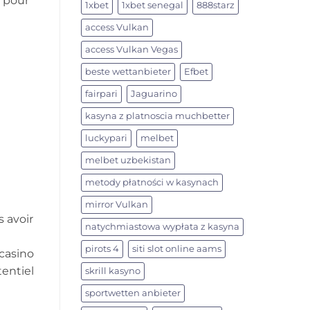
t pour
1xbet
1xbet senegal
888starz
access Vulkan
access Vulkan Vegas
beste wettanbieter
Efbet
fairpari
Jaguarino
kasyna z platnoscia muchbetter
luckypari
melbet
melbet uzbekistan
metody płatności w kasynach
mirror Vulkan
s avoir
natychmiastowa wypłata z kasyna
pirots 4
siti slot online aams
 casino
tentiel
skrill kasyno
sportwetten anbieter