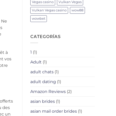
Vegas casino
Vulkan Vegas
Vulkan Vegas casino
wow88
wowbet
. Ne
és
e
CATEGORÍAS
1
(1)
êt à
nt vos
Adult
(1)
otre
adult chats
(1)
adult dating
(1)
Amazon Reviews
(2)
offerts
asian brides
(1)
u des
asian mail order brides
(1)
vec un