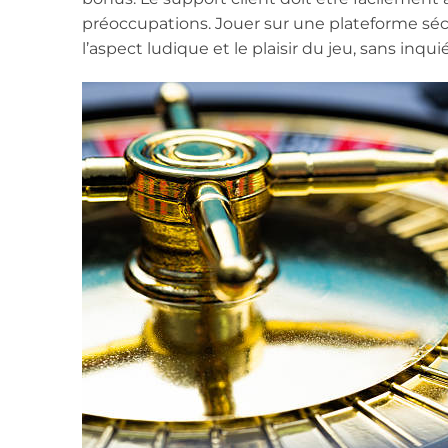
préoccupations. Jouer sur une plateforme sé
l’aspect ludique et le plaisir du jeu, sans inqu