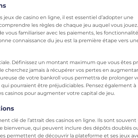
ns
jeux de casino en ligne, il est essentiel d’adopter une
comprendre les règles de chaque jeu auquel vous jouez
e vous familiariser avec les paiements, les fonctionnalit
nne connaissance du jeu est la première étape vers un
uciale. Définissez un montant maximum que vous êtes pr
e cherchez jamais à récupérer vos pertes en augmenta
ureuse de votre bankroll vous permettra de prolonger v
s qui pourraient être préjudiciables. Pensez également à
es casinos pour augmenter votre capital de jeu.
tions
 clé de l’attrait des casinos en ligne. Ils sont souvent 
e bienvenue, qui peuvent inclure des dépôts doublés o
fres permettent de découvrir la plateforme et ses jeux a