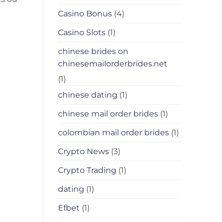
Casino Bonus
(4)
Casino Slots
(1)
chinese brides on
chinesemailorderbrides.net
(1)
chinese dating
(1)
chinese mail order brides
(1)
colombian mail order brides
(1)
Crypto News
(3)
Crypto Trading
(1)
dating
(1)
Efbet
(1)