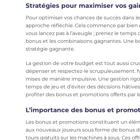
Stratégies pour maximiser vos gai
Pour optimiser vos chances de succès dans les 
approche réfléchie. Cela commence par bien 
vous lancez pas à l’aveugle ; prenez le temps d
bonus et les combinaisons gagnantes. Une bo
stratégie gagnante.
La gestion de votre budget est tout aussi cr
dépenser et respectez-le scrupuleusement. N
mises de manière impulsive. Une gestion rigo
temps de jeu et d’éviter des décisions hâtive
profiter des bonus et promotions offerts par l
L’importance des bonus et promo
Les bonus et promotions constituent un élément
aux nouveaux joueurs sous forme de bonus d
tours gratuits sur les machines à sous. Ces of