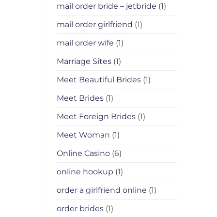
mail order bride – jetbride
(1)
mail order girlfriend
(1)
mail order wife
(1)
Marriage Sites
(1)
Meet Beautiful Brides
(1)
Meet Brides
(1)
Meet Foreign Brides
(1)
Meet Woman
(1)
Online Casino
(6)
online hookup
(1)
order a girlfriend online
(1)
order brides
(1)