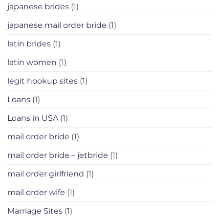
japanese brides
(1)
japanese mail order bride
(1)
latin brides
(1)
latin women
(1)
legit hookup sites
(1)
Loans
(1)
Loans in USA
(1)
mail order bride
(1)
mail order bride – jetbride
(1)
mail order girlfriend
(1)
mail order wife
(1)
Marriage Sites
(1)