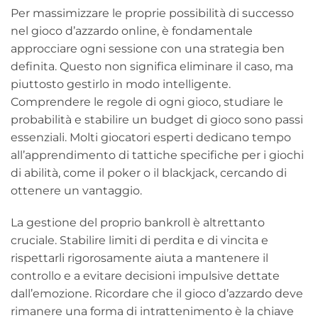
Per massimizzare le proprie possibilità di successo
nel gioco d’azzardo online, è fondamentale
approcciare ogni sessione con una strategia ben
definita. Questo non significa eliminare il caso, ma
piuttosto gestirlo in modo intelligente.
Comprendere le regole di ogni gioco, studiare le
probabilità e stabilire un budget di gioco sono passi
essenziali. Molti giocatori esperti dedicano tempo
all’apprendimento di tattiche specifiche per i giochi
di abilità, come il poker o il blackjack, cercando di
ottenere un vantaggio.
La gestione del proprio bankroll è altrettanto
cruciale. Stabilire limiti di perdita e di vincita e
rispettarli rigorosamente aiuta a mantenere il
controllo e a evitare decisioni impulsive dettate
dall’emozione. Ricordare che il gioco d’azzardo deve
rimanere una forma di intrattenimento è la chiave