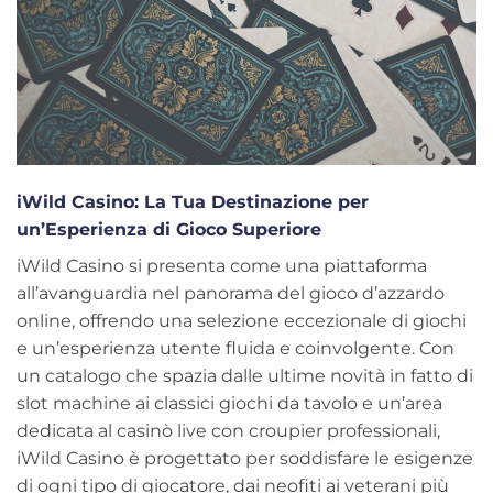
iWild Casino: La Tua Destinazione per
un’Esperienza di Gioco Superiore
iWild Casino si presenta come una piattaforma
all’avanguardia nel panorama del gioco d’azzardo
online, offrendo una selezione eccezionale di giochi
e un’esperienza utente fluida e coinvolgente. Con
un catalogo che spazia dalle ultime novità in fatto di
slot machine ai classici giochi da tavolo e un’area
dedicata al casinò live con croupier professionali,
iWild Casino è progettato per soddisfare le esigenze
di ogni tipo di giocatore, dai neofiti ai veterani più