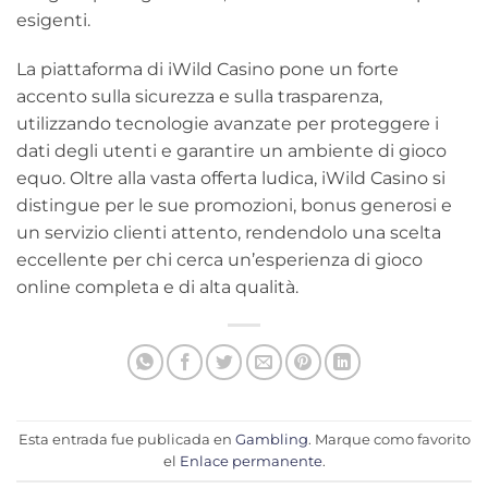
esigenti.
La piattaforma di iWild Casino pone un forte
accento sulla sicurezza e sulla trasparenza,
utilizzando tecnologie avanzate per proteggere i
dati degli utenti e garantire un ambiente di gioco
equo. Oltre alla vasta offerta ludica, iWild Casino si
distingue per le sue promozioni, bonus generosi e
un servizio clienti attento, rendendolo una scelta
eccellente per chi cerca un’esperienza di gioco
online completa e di alta qualità.
Esta entrada fue publicada en
Gambling
. Marque como favorito
el
Enlace permanente
.