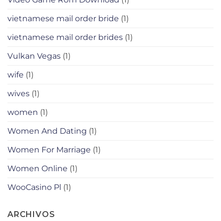
vietnamese mail order bride
(1)
vietnamese mail order brides
(1)
Vulkan Vegas
(1)
wife
(1)
wives
(1)
women
(1)
Women And Dating
(1)
Women For Marriage
(1)
Women Online
(1)
WooCasino Pl
(1)
ARCHIVOS