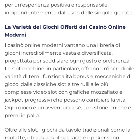
per un’esperienza positiva e responsabile,
indipendentemente dall’esito delle singole giocate.
La Varietà dei Giochi Offerti dai Casinò Online
Moderni
I casinò online moderni vantano una libreria di
giochi incredibilmente vasta e diversificata,
progettata per soddisfare ogni gusto e preferenza.
Le slot machine, in particolare, offrono un’incredibile
varietà di temi, funzionalità bonus e meccaniche di
gioco, dalle classiche slot a tre rulli alle più
complesse video slot con grafiche mozzafiato e
jackpot progressivi che possono cambiare la vita.
Ogni gioco è un’avventura a sé, con storie uniche e
premi in palio.
Oltre alle slot, i giochi da tavolo tradizionali come la
roulette, il blackjack, il baccarat e il poker sono