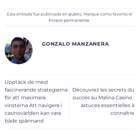
Esta entrada fue publicada en
public
. Marque como favorito el
Enlace permanente
.
GONZALO MANZANERA
Upptäck de mest
fascinerande strategierna
Découvrez les secrets du
för att maximera
succès au Malina Casino :
vinsterna Att navigera i
astuces essentielles à
casinovärlden kan vara
connaître
både spännand