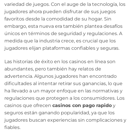
variedad de juegos. Con el auge de la tecnología, los
jugadores ahora pueden disfrutar de sus juegos
favoritos desde la comodidad de su hogar. Sin
embargo, esta nueva era también plantea desafíos
únicos en términos de seguridad y regulaciones. A
medida que la industria crece, es crucial que los
jugadores elijan plataformas confiables y seguras.
Las historias de éxito en los casinos en línea son
abundantes, pero también hay relatos de
advertencia. Algunos jugadores han encontrado
dificultades al intentar retirar sus ganancias, lo que
ha llevado a un mayor enfoque en las normativas y
regulaciones que protegen a los consumidores. Los
casinos que ofrecen
casinos con pago rapido
y
seguros están ganando popularidad, ya que los
jugadores buscan experiencias sin complicaciones y
fiables.