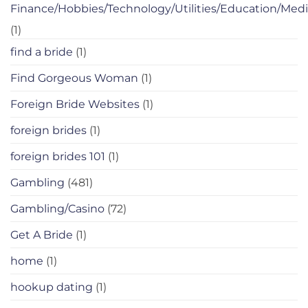
Finance/Hobbies/Technology/Utilities/Education/Med
(1)
find a bride
(1)
Find Gorgeous Woman
(1)
Foreign Bride Websites
(1)
foreign brides
(1)
foreign brides 101
(1)
Gambling
(481)
Gambling/Casino
(72)
Get A Bride
(1)
home
(1)
hookup dating
(1)