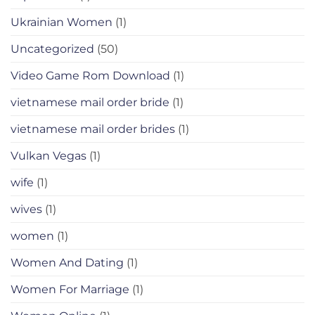
Ukrainian Women
(1)
Uncategorized
(50)
Video Game Rom Download
(1)
vietnamese mail order bride
(1)
vietnamese mail order brides
(1)
Vulkan Vegas
(1)
wife
(1)
wives
(1)
women
(1)
Women And Dating
(1)
Women For Marriage
(1)