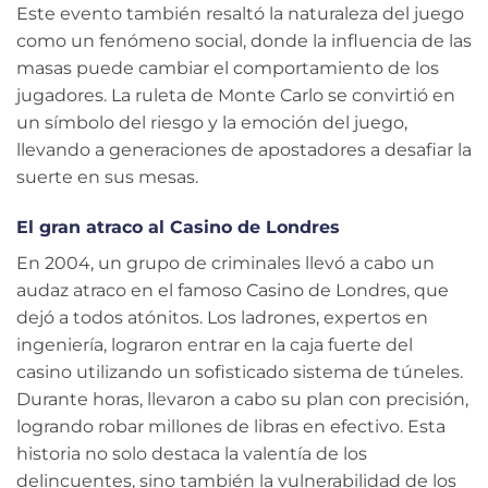
Este evento también resaltó la naturaleza del juego
como un fenómeno social, donde la influencia de las
masas puede cambiar el comportamiento de los
jugadores. La ruleta de Monte Carlo se convirtió en
un símbolo del riesgo y la emoción del juego,
llevando a generaciones de apostadores a desafiar la
suerte en sus mesas.
El gran atraco al Casino de Londres
En 2004, un grupo de criminales llevó a cabo un
audaz atraco en el famoso Casino de Londres, que
dejó a todos atónitos. Los ladrones, expertos en
ingeniería, lograron entrar en la caja fuerte del
casino utilizando un sofisticado sistema de túneles.
Durante horas, llevaron a cabo su plan con precisión,
logrando robar millones de libras en efectivo. Esta
historia no solo destaca la valentía de los
delincuentes, sino también la vulnerabilidad de los