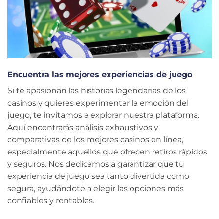
Encuentra las mejores experiencias de juego
Si te apasionan las historias legendarias de los
casinos y quieres experimentar la emoción del
juego, te invitamos a explorar nuestra plataforma.
Aquí encontrarás análisis exhaustivos y
comparativas de los mejores casinos en línea,
especialmente aquellos que ofrecen retiros rápidos
y seguros. Nos dedicamos a garantizar que tu
experiencia de juego sea tanto divertida como
segura, ayudándote a elegir las opciones más
confiables y rentables.