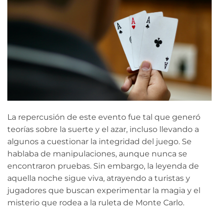
La repercusión de este evento fue tal que generó
teorías sobre la suerte y el azar, incluso llevando a
algunos a cuestionar la integridad del juego. Se
hablaba de manipulaciones, aunque nunca se
encontraron pruebas. Sin embargo, la leyenda de
aquella noche sigue viva, atrayendo a turistas y
jugadores que buscan experimentar la magia y el
misterio que rodea a la ruleta de Monte Carlo.