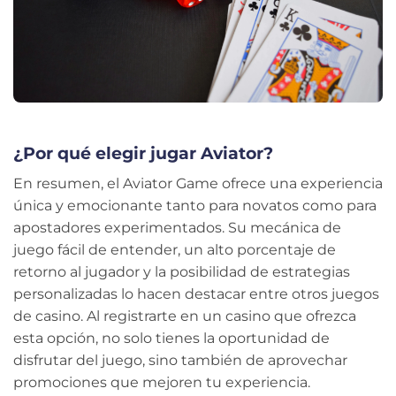
¿Por qué elegir jugar Aviator?
En resumen, el Aviator Game ofrece una experiencia
única y emocionante tanto para novatos como para
apostadores experimentados. Su mecánica de
juego fácil de entender, un alto porcentaje de
retorno al jugador y la posibilidad de estrategias
personalizadas lo hacen destacar entre otros juegos
de casino. Al registrarte en un casino que ofrezca
esta opción, no solo tienes la oportunidad de
disfrutar del juego, sino también de aprovechar
promociones que mejoren tu experiencia.