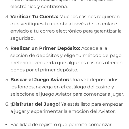
electrónico y contraseña.
Verificar Tu Cuenta:
Muchos casinos requieren
que verifiques tu cuenta a través de un enlace
enviado a tu correo electrónico para garantizar la
seguridad.
Realizar un Primer Depósito:
Accede a la
sección de depósitos y elige tu método de pago
preferido. Recuerda que algunos casinos ofrecen
bonos por el primer depósito.
Buscar el Juego Aviator:
Una vez depositados
los fondos, navega en el catálogo del casino y
selecciona el juego Aviator para comenzar a jugar.
¡Disfrutar del Juego!
Ya estás listo para empezar
a jugar y experimentar la emoción del Aviator.
Facilidad de registro que permite comenzar