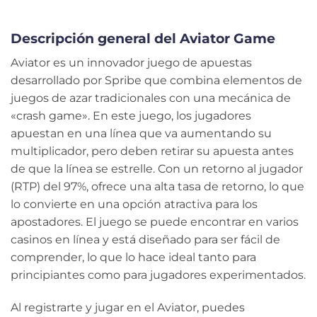
Descripción general del Aviator Game
Aviator es un innovador juego de apuestas
desarrollado por Spribe que combina elementos de
juegos de azar tradicionales con una mecánica de
«crash game». En este juego, los jugadores
apuestan en una línea que va aumentando su
multiplicador, pero deben retirar su apuesta antes
de que la línea se estrelle. Con un retorno al jugador
(RTP) del 97%, ofrece una alta tasa de retorno, lo que
lo convierte en una opción atractiva para los
apostadores. El juego se puede encontrar en varios
casinos en línea y está diseñado para ser fácil de
comprender, lo que lo hace ideal tanto para
principiantes como para jugadores experimentados.
Al registrarte y jugar en el Aviator, puedes