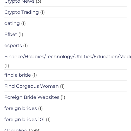
Crypto News
(3)
Crypto Trading
(1)
dating
(1)
Efbet
(1)
esports
(1)
Finance/Hobbies/Technology/Utilities/Education/Med
(1)
find a bride
(1)
Find Gorgeous Woman
(1)
Foreign Bride Websites
(1)
foreign brides
(1)
foreign brides 101
(1)
Gambling
(489)