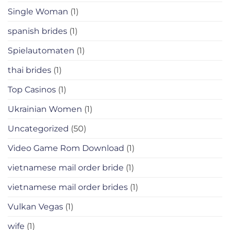
Single Woman
(1)
spanish brides
(1)
Spielautomaten
(1)
thai brides
(1)
Top Casinos
(1)
Ukrainian Women
(1)
Uncategorized
(50)
Video Game Rom Download
(1)
vietnamese mail order bride
(1)
vietnamese mail order brides
(1)
Vulkan Vegas
(1)
wife
(1)