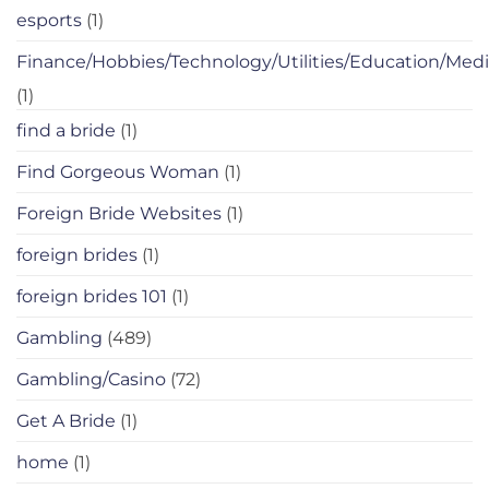
esports
(1)
Finance/Hobbies/Technology/Utilities/Education/Med
(1)
find a bride
(1)
Find Gorgeous Woman
(1)
Foreign Bride Websites
(1)
foreign brides
(1)
foreign brides 101
(1)
Gambling
(489)
Gambling/Casino
(72)
Get A Bride
(1)
home
(1)