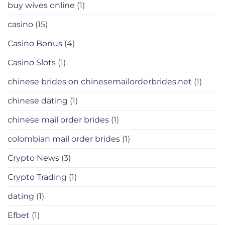
buy wives online
(1)
casino
(15)
Casino Bonus
(4)
Casino Slots
(1)
chinese brides on chinesemailorderbrides.net
(1)
chinese dating
(1)
chinese mail order brides
(1)
colombian mail order brides
(1)
Crypto News
(3)
Crypto Trading
(1)
dating
(1)
Efbet
(1)