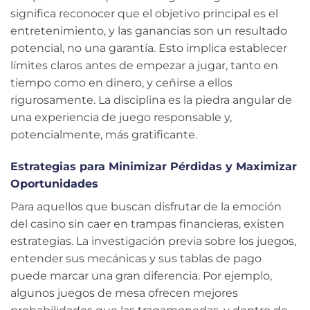
significa reconocer que el objetivo principal es el
entretenimiento, y las ganancias son un resultado
potencial, no una garantía. Esto implica establecer
límites claros antes de empezar a jugar, tanto en
tiempo como en dinero, y ceñirse a ellos
rigurosamente. La disciplina es la piedra angular de
una experiencia de juego responsable y,
potencialmente, más gratificante.
Estrategias para Minimizar Pérdidas y Maximizar
Oportunidades
Para aquellos que buscan disfrutar de la emoción
del casino sin caer en trampas financieras, existen
estrategias. La investigación previa sobre los juegos,
entender sus mecánicas y sus tablas de pago
puede marcar una gran diferencia. Por ejemplo,
algunos juegos de mesa ofrecen mejores