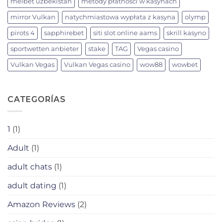
melbet uzbekistan
metody płatności w kasynach
mirror Vulkan
natychmiastowa wypłata z kasyna
olymp
pirots 4
sapphirebet
siti slot online aams
skrill kasyno
sportwetten anbieter
stake
TAG
Vegas casino
Vulkan Vegas
Vulkan Vegas casino
wow88
wowbet
CATEGORÍAS
1
(1)
Adult
(1)
adult chats
(1)
adult dating
(1)
Amazon Reviews
(2)