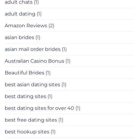
adult chats
(1)
adult dating
(1)
Amazon Reviews
(2)
asian brides
(1)
asian mail order brides
(1)
Australian Casino Bonus
(1)
Beautiful Brides
(1)
best asian dating sites
(1)
best dating sites
(1)
best dating sites for over 40
(1)
best free dating sites
(1)
best hookup sites
(1)