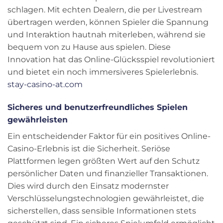
schlagen. Mit echten Dealern, die per Livestream
übertragen werden, können Spieler die Spannung
und Interaktion hautnah miterleben, während sie
bequem von zu Hause aus spielen. Diese
Innovation hat das Online-Glücksspiel revolutioniert
und bietet ein noch immersiveres Spielerlebnis.
stay-casino-at.com
Sicheres und benutzerfreundliches Spielen
gewährleisten
Ein entscheidender Faktor für ein positives Online-
Casino-Erlebnis ist die Sicherheit. Seriöse
Plattformen legen größten Wert auf den Schutz
persönlicher Daten und finanzieller Transaktionen.
Dies wird durch den Einsatz modernster
Verschlüsselungstechnologien gewährleistet, die
sicherstellen, dass sensible Informationen stets