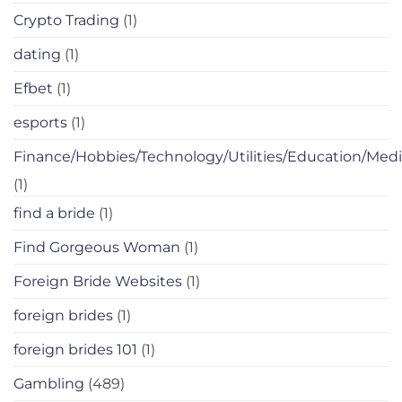
Crypto Trading
(1)
dating
(1)
Efbet
(1)
esports
(1)
Finance/Hobbies/Technology/Utilities/Education/Med
(1)
find a bride
(1)
Find Gorgeous Woman
(1)
Foreign Bride Websites
(1)
foreign brides
(1)
foreign brides 101
(1)
Gambling
(489)