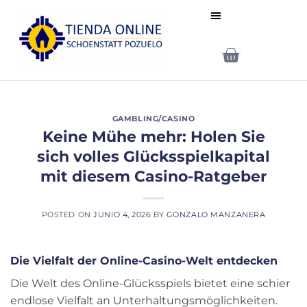
GAMBLING/CASINO
Keine Mühe mehr: Holen Sie
sich volles Glücksspielkapital
mit diesem Casino-Ratgeber
POSTED ON
JUNIO 4, 2026
BY
GONZALO MANZANERA
Die Vielfalt der Online-Casino-Welt entdecken
Die Welt des Online-Glücksspiels bietet eine schier
endlose Vielfalt an Unterhaltungsmöglichkeiten.