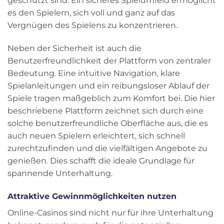
geschützt sind. Ein sicheres Spielumfeld ermöglicht
es den Spielern, sich voll und ganz auf das
Vergnügen des Spielens zu konzentrieren.
Neben der Sicherheit ist auch die
Benutzerfreundlichkeit der Plattform von zentraler
Bedeutung. Eine intuitive Navigation, klare
Spielanleitungen und ein reibungsloser Ablauf der
Spiele tragen maßgeblich zum Komfort bei. Die hier
beschriebene Plattform zeichnet sich durch eine
solche benutzerfreundliche Oberfläche aus, die es
auch neuen Spielern erleichtert, sich schnell
zurechtzufinden und die vielfältigen Angebote zu
genießen. Dies schafft die ideale Grundlage für
spannende Unterhaltung.
Attraktive Gewinnmöglichkeiten nutzen
Online-Casinos sind nicht nur für ihre Unterhaltung