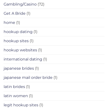
Gambling/Casino
(72)
Get A Bride
(1)
home
(1)
hookup dating
(1)
hookup sites
(1)
hookup websites
(1)
international dating
(1)
japanese brides
(1)
japanese mail order bride
(1)
latin brides
(1)
latin women
(1)
legit hookup sites
(1)