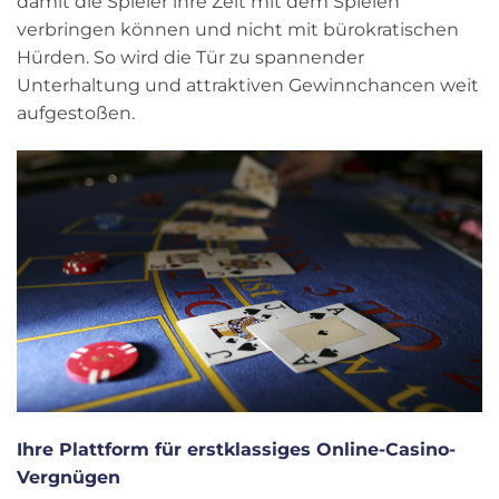
damit die Spieler ihre Zeit mit dem Spielen
verbringen können und nicht mit bürokratischen
Hürden. So wird die Tür zu spannender
Unterhaltung und attraktiven Gewinnchancen weit
aufgestoßen.
Ihre Plattform für erstklassiges Online-Casino-
Vergnügen