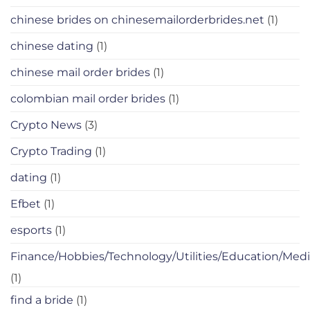
chinese brides on chinesemailorderbrides.net
(1)
chinese dating
(1)
chinese mail order brides
(1)
colombian mail order brides
(1)
Crypto News
(3)
Crypto Trading
(1)
dating
(1)
Efbet
(1)
esports
(1)
Finance/Hobbies/Technology/Utilities/Education/Med
(1)
find a bride
(1)