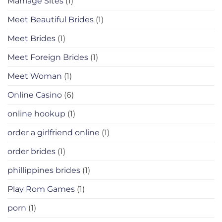
Marriage Sites
(1)
Meet Beautiful Brides
(1)
Meet Brides
(1)
Meet Foreign Brides
(1)
Meet Woman
(1)
Online Casino
(6)
online hookup
(1)
order a girlfriend online
(1)
order brides
(1)
phillippines brides
(1)
Play Rom Games
(1)
porn
(1)