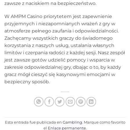
zawsze z naciskiem na bezpieczeństwo.
W AMPM Casino priorytetem jest zapewnienie
przyjemnych i niezapomnianych wrażeń z gry w
atmosferze pełnego zaufania i odpowiedzialności.
Zachęcamy wszystkich graczy do świadomego
korzystania z naszych usług, ustalania własnych
limitów i czerpania radości z każdej sesji. Nasz zespół
jest zawsze gotów udzielić pomocy i wsparcia w
zakresie odpowiedzialnej gry, dbając o to, by każdy
gracz mógł cieszyć się kasynowymi emocjami w
bezpieczny sposób.
Esta entrada fue publicada en
Gambling
. Marque como favorito
el
Enlace permanente
.