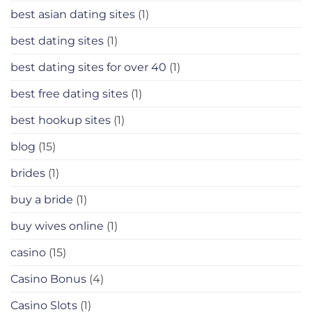
best asian dating sites
(1)
best dating sites
(1)
best dating sites for over 40
(1)
best free dating sites
(1)
best hookup sites
(1)
blog
(15)
brides
(1)
buy a bride
(1)
buy wives online
(1)
casino
(15)
Casino Bonus
(4)
Casino Slots
(1)