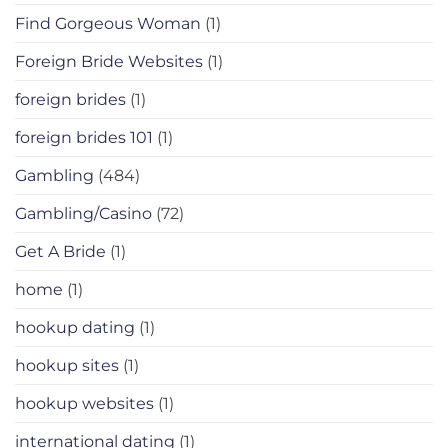
Find Gorgeous Woman
(1)
Foreign Bride Websites
(1)
foreign brides
(1)
foreign brides 101
(1)
Gambling
(484)
Gambling/Casino
(72)
Get A Bride
(1)
home
(1)
hookup dating
(1)
hookup sites
(1)
hookup websites
(1)
international dating
(1)