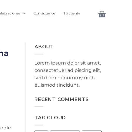
elebraciones
Contáctanos
Tu cuenta
ABOUT
ina
Lorem ipsum dolor sit amet,
consectetuer adipiscing elit,
sed diam nonummy nibh
euismod tincidunt.
RECENT COMMENTS
TAG CLOUD
ad de