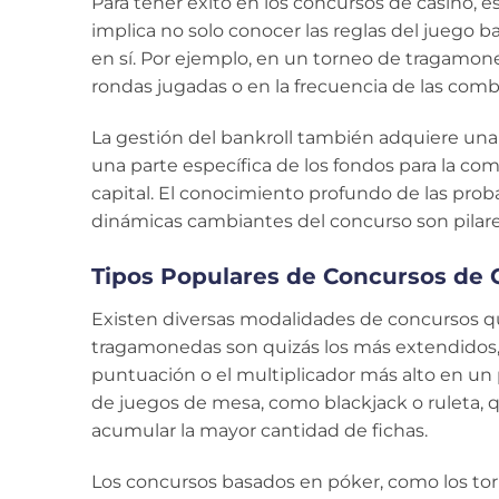
Para tener éxito en los concursos de casino, 
implica no solo conocer las reglas del juego 
en sí. Por ejemplo, en un torneo de tragamon
rondas jugadas o en la frecuencia de las comb
La gestión del bankroll también adquiere una d
una parte específica de los fondos para la co
capital. El conocimiento profundo de las proba
dinámicas cambiantes del concurso son pilares
Tipos Populares de Concursos de 
Existen diversas modalidades de concursos qu
tragamonedas son quizás los más extendidos,
puntuación o el multiplicador más alto en u
de juegos de mesa, como blackjack o ruleta, 
acumular la mayor cantidad de fichas.
Los concursos basados en póker, como los tor