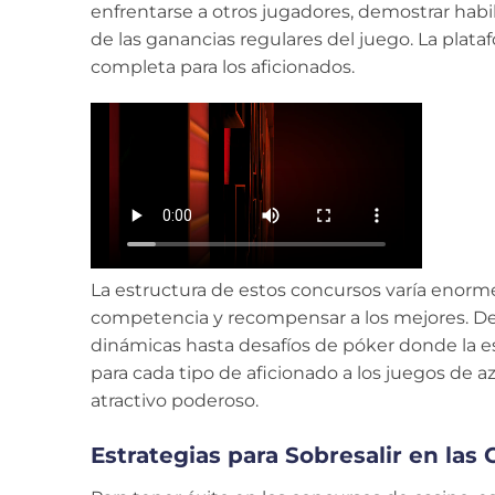
enfrentarse a otros jugadores, demostrar habil
de las ganancias regulares del juego. La plat
completa para los aficionados.
La estructura de estos concursos varía enor
competencia y recompensar a los mejores. De
dinámicas hasta desafíos de póker donde la es
para cada tipo de aficionado a los juegos de a
atractivo poderoso.
Estrategias para Sobresalir en la