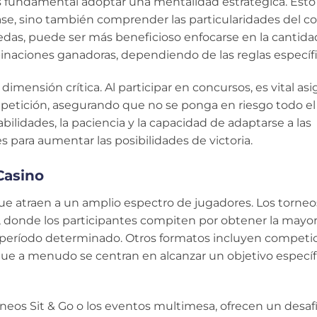
es fundamental adoptar una mentalidad estratégica. Esto
base, sino también comprender las particularidades del c
edas, puede ser más beneficioso enfocarse en la cantida
inaciones ganadoras, dependiendo de las reglas específi
imensión crítica. Al participar en concursos, es vital asi
mpetición, asegurando que no se ponga en riesgo todo el
bilidades, la paciencia y la capacidad de adaptarse a las
 para aumentar las posibilidades de victoria.
Casino
e atraen a un amplio espectro de jugadores. Los torneo
 donde los participantes compiten por obtener la mayo
n período determinado. Otros formatos incluyen competi
que a menudo se centran en alcanzar un objetivo específ
neos Sit & Go o los eventos multimesa, ofrecen un desaf