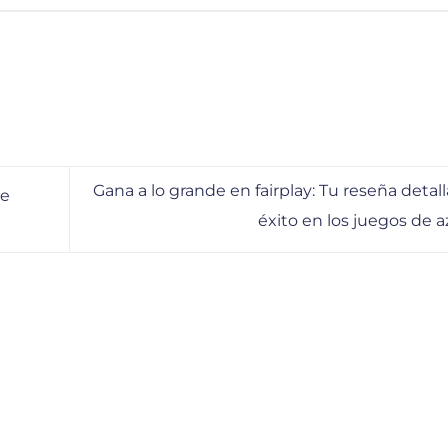
Gana a lo grande en fairplay: Tu reseña detal
de
éxito en los juegos de 