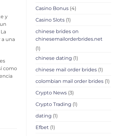
Casino Bonus
(4)
te y
Casino Slots
(1)
 un
chinese brides on
 La
chinesemailorderbrides.net
r a una
(1)
chinese dating
(1)
res
sí como
chinese mail order brides
(1)
encia
colombian mail order brides
(1)
Crypto News
(3)
Crypto Trading
(1)
dating
(1)
Efbet
(1)