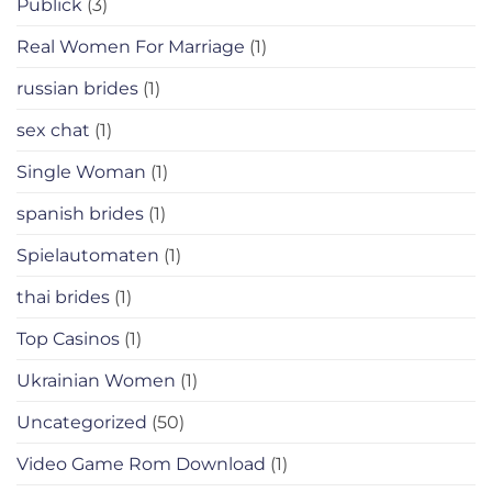
Publick
(3)
Real Women For Marriage
(1)
russian brides
(1)
sex chat
(1)
Single Woman
(1)
spanish brides
(1)
Spielautomaten
(1)
thai brides
(1)
Top Casinos
(1)
Ukrainian Women
(1)
Uncategorized
(50)
Video Game Rom Download
(1)