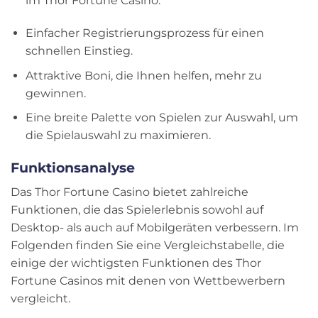
im Thor Fortune Casino.
Einfacher Registrierungsprozess für einen
schnellen Einstieg.
Attraktive Boni, die Ihnen helfen, mehr zu
gewinnen.
Eine breite Palette von Spielen zur Auswahl, um
die Spielauswahl zu maximieren.
Funktionsanalyse
Das Thor Fortune Casino bietet zahlreiche
Funktionen, die das Spielerlebnis sowohl auf
Desktop- als auch auf Mobilgeräten verbessern. Im
Folgenden finden Sie eine Vergleichstabelle, die
einige der wichtigsten Funktionen des Thor
Fortune Casinos mit denen von Wettbewerbern
vergleicht.