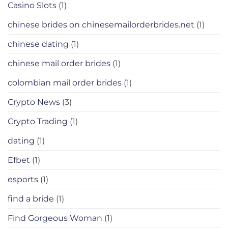
Casino Slots
(1)
chinese brides on chinesemailorderbrides.net
(1)
chinese dating
(1)
chinese mail order brides
(1)
colombian mail order brides
(1)
Crypto News
(3)
Crypto Trading
(1)
dating
(1)
Efbet
(1)
esports
(1)
find a bride
(1)
Find Gorgeous Woman
(1)