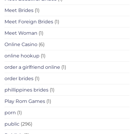
Meet Brides
(1)
Meet Foreign Brides
(1)
Meet Woman
(1)
Online Casino
(6)
online hookup
(1)
order a girlfriend online
(1)
order brides
(1)
phillippines brides
(1)
Play Rom Games
(1)
porn
(1)
public
(296)