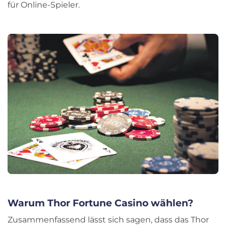
für Online-Spieler.
Warum Thor Fortune Casino wählen?
Zusammenfassend lässt sich sagen, dass das Thor