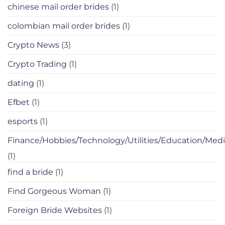
chinese mail order brides
(1)
colombian mail order brides
(1)
Crypto News
(3)
Crypto Trading
(1)
dating
(1)
Efbet
(1)
esports
(1)
Finance/Hobbies/Technology/Utilities/Education/Med
(1)
find a bride
(1)
Find Gorgeous Woman
(1)
Foreign Bride Websites
(1)