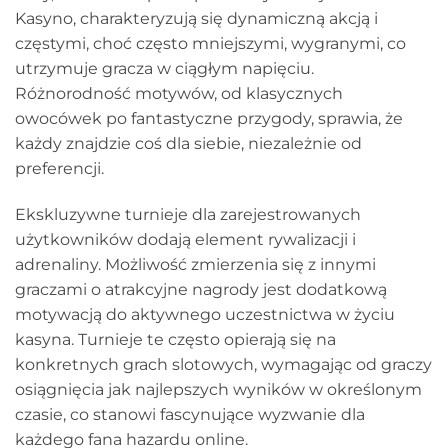
Kasyno, charakteryzują się dynamiczną akcją i
częstymi, choć często mniejszymi, wygranymi, co
utrzymuje gracza w ciągłym napięciu.
Różnorodność motywów, od klasycznych
owocówek po fantastyczne przygody, sprawia, że
każdy znajdzie coś dla siebie, niezależnie od
preferencji.
Ekskluzywne turnieje dla zarejestrowanych
użytkowników dodają element rywalizacji i
adrenaliny. Możliwość zmierzenia się z innymi
graczami o atrakcyjne nagrody jest dodatkową
motywacją do aktywnego uczestnictwa w życiu
kasyna. Turnieje te często opierają się na
konkretnych grach slotowych, wymagając od graczy
osiągnięcia jak najlepszych wyników w określonym
czasie, co stanowi fascynujące wyzwanie dla
każdego fana hazardu online.