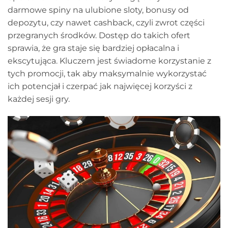
darmowe spiny na ulubione sloty, bonusy od
depozytu, czy nawet cashback, czyli zwrot części
przegranych środków. Dostęp do takich ofert
sprawia, że gra staje się bardziej opłacalna i
ekscytująca. Kluczem jest świadome korzystanie z
tych promocji, tak aby maksymalnie wykorzystać
ich potencjał i czerpać jak najwięcej korzyści z
każdej sesji gry.