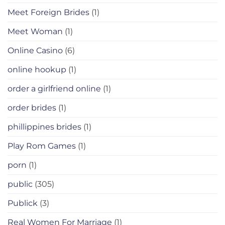
Meet Foreign Brides
(1)
Meet Woman
(1)
Online Casino
(6)
online hookup
(1)
order a girlfriend online
(1)
order brides
(1)
phillippines brides
(1)
Play Rom Games
(1)
porn
(1)
public
(305)
Publick
(3)
Real Women For Marriage
(1)