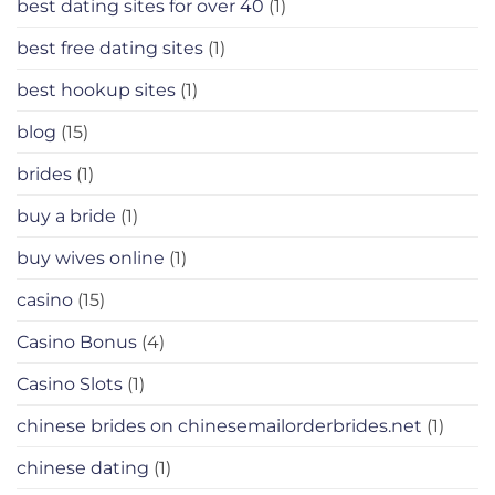
best dating sites for over 40
(1)
best free dating sites
(1)
best hookup sites
(1)
blog
(15)
brides
(1)
buy a bride
(1)
buy wives online
(1)
casino
(15)
Casino Bonus
(4)
Casino Slots
(1)
chinese brides on chinesemailorderbrides.net
(1)
chinese dating
(1)