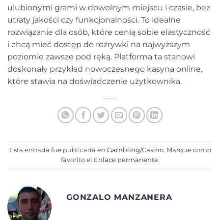
ulubionymi grami w dowolnym miejscu i czasie, bez
utraty jakości czy funkcjonalności. To idealne
rozwiązanie dla osób, które cenią sobie elastyczność
i chcą mieć dostęp do rozrywki na najwyższym
poziomie zawsze pod ręką. Platforma ta stanowi
doskonały przykład nowoczesnego kasyna online,
które stawia na doświadczenie użytkownika.
Esta entrada fue publicada en
Gambling/Casino
. Marque como
favorito el
Enlace permanente
.
GONZALO MANZANERA