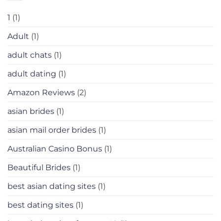
1
(1)
Adult
(1)
adult chats
(1)
adult dating
(1)
Amazon Reviews
(2)
asian brides
(1)
asian mail order brides
(1)
Australian Casino Bonus
(1)
Beautiful Brides
(1)
best asian dating sites
(1)
best dating sites
(1)