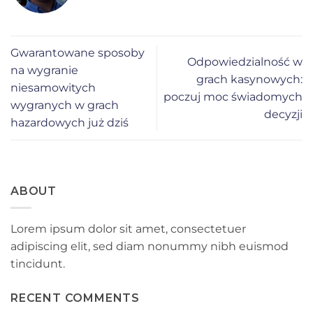
Gwarantowane sposoby
Odpowiedzialność w
na wygranie
grach kasynowych:
niesamowitych
poczuj moc świadomych
wygranych w grach
decyzji
hazardowych już dziś
ABOUT
Lorem ipsum dolor sit amet, consectetuer
adipiscing elit, sed diam nonummy nibh euismod
tincidunt.
RECENT COMMENTS