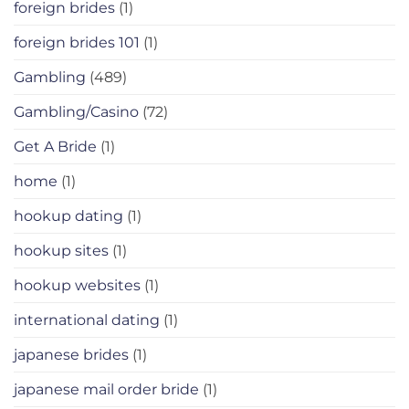
foreign brides
(1)
foreign brides 101
(1)
Gambling
(489)
Gambling/Casino
(72)
Get A Bride
(1)
home
(1)
hookup dating
(1)
hookup sites
(1)
hookup websites
(1)
international dating
(1)
japanese brides
(1)
japanese mail order bride
(1)