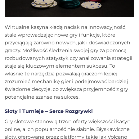
Wirtualne kasyna kładą nacisk na innowacyjność,
stale wprowadzając nowe gry i funkcje, które
przyciągają zarówno nowych, jak i doświadczonych
graczy. Możliwość śledzenia swojej gry za pomocą
rozbudowanych statystyk czy analizowania strategii
staje się kluczowym elementem sukcesu. To
właśnie te narzędzia pozwalają graczom lepiej
zrozumieć mechanikę gier i podejmować bardziej
świadome decyzje, co zwiększa przyjemność z gry i
potencjalne szanse na sukces.
Sloty i Turnieje – Serce Rozgrywki
Gry slotowe stanowią trzon oferty większości kasyn
online, a ich popularność nie słabnie. Błyskawiczne
sloty, oferowane przez platformy takie jak Volcano