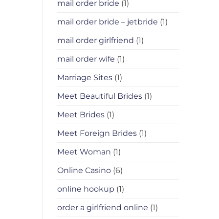
mail order bride
(1)
mail order bride – jetbride
(1)
mail order girlfriend
(1)
mail order wife
(1)
Marriage Sites
(1)
Meet Beautiful Brides
(1)
Meet Brides
(1)
Meet Foreign Brides
(1)
Meet Woman
(1)
Online Casino
(6)
online hookup
(1)
order a girlfriend online
(1)