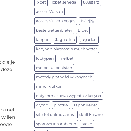
1xbet
1xbet senegal
888starz
access Vulkan
access Vulkan Vegas
BC 게임
beste wettanbieter
Efbet
fairpari
Jaguarino
jugadon
kasyna z platnoscia muchbetter
luckypari
melbet
 die je
melbet uzbekistan
n deze
metody płatności w kasynach
mirror Vulkan
natychmiastowa wypłata z kasyna
olymp
pirots 4
sapphirebet
len met
siti slot online aams
skrill kasyno
 willen
sportwetten anbieter
stake
 goede