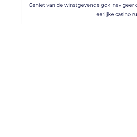
Geniet van de winstgevende gok: navigeer 
eerlijke casino 