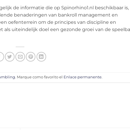
ijk de informatie die op Spinorhino1.nl beschikbaar is,
llende benaderingen van bankroll management en
een oefenterrein om de principes van discipline en
 als uiteindelijk doel een gezonde groei van de speelba
ambling
. Marque como favorito el
Enlace permanente
.