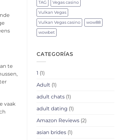
TAG
Vegas casino
Vulkan Vegas
ande
Vulkan Vegas casino
wow88
ge
neens
wowbet
CATEGORÍAS
an te
1
(1)
nussen,
ter
Adult
(1)
adult chats
(1)
e vaak
adult dating
(1)
sch
Amazon Reviews
(2)
asian brides
(1)