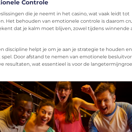
ionele Controle
lissingen die je neemt in het casino, wat vaak leidt tot
n. Het behouden van emotionele controle is daarom cru
tekent dat je kalm moet blijven, zowel tijdens winnende 
iscipline helpt je om je aan je strategie te houden en 
 spel. Door afstand te nemen van emotionele besluitvo
e resultaten, wat essentieel is voor de langetermijngroe