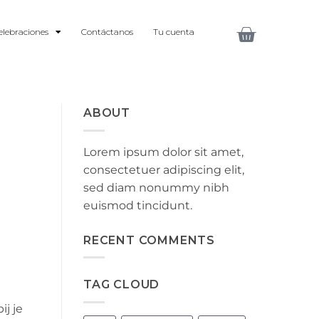
elebraciones
Contáctanos
Tu cuenta
ABOUT
Lorem ipsum dolor sit amet,
consectetuer adipiscing elit,
sed diam nonummy nibh
euismod tincidunt.
RECENT COMMENTS
TAG CLOUD
ij je