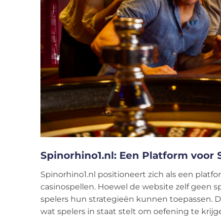
Spinorhino1.nl: Een Platform voor
Spinorhino1.nl positioneert zich als een plat
casinospellen. Hoewel de website zelf geen s
spelers hun strategieën kunnen toepassen. De
wat spelers in staat stelt om oefening te krij