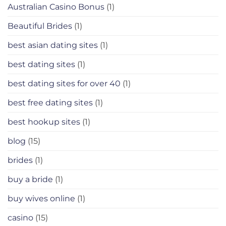
Australian Casino Bonus
(1)
Beautiful Brides
(1)
best asian dating sites
(1)
best dating sites
(1)
best dating sites for over 40
(1)
best free dating sites
(1)
best hookup sites
(1)
blog
(15)
brides
(1)
buy a bride
(1)
buy wives online
(1)
casino
(15)