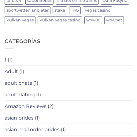
pirots 4
sapphirebet
siti slot online aams
skrill kasyno
sportwetten anbieter
stake
TAG
Vegas casino
Vulkan Vegas
Vulkan Vegas casino
wow88
wowbet
CATEGORÍAS
1
(1)
Adult
(1)
adult chats
(1)
adult dating
(1)
Amazon Reviews
(2)
asian brides
(1)
asian mail order brides
(1)