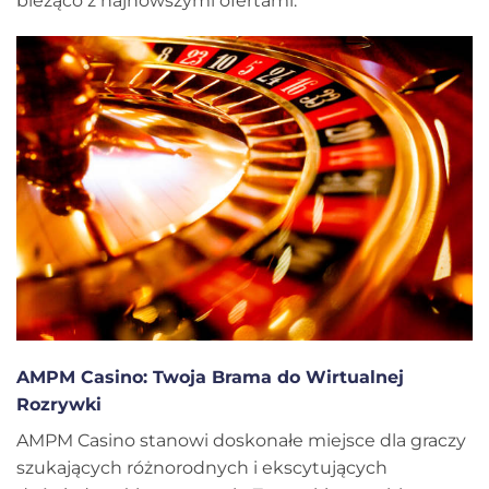
bieżąco z najnowszymi ofertami.
AMPM Casino: Twoja Brama do Wirtualnej
Rozrywki
AMPM Casino stanowi doskonałe miejsce dla graczy
szukających różnorodnych i ekscytujących