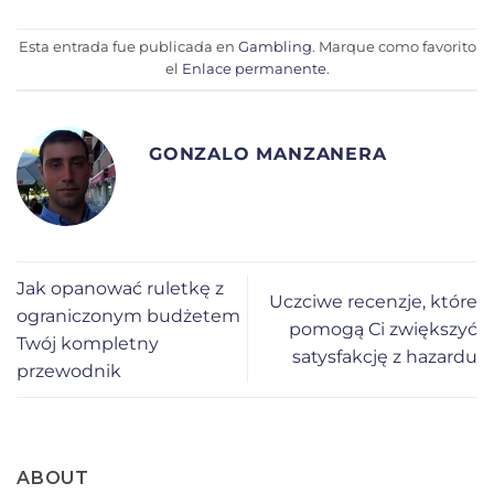
Esta entrada fue publicada en
Gambling
. Marque como favorito
el
Enlace permanente
.
GONZALO MANZANERA
Jak opanować ruletkę z
Uczciwe recenzje, które
ograniczonym budżetem
pomogą Ci zwiększyć
Twój kompletny
satysfakcję z hazardu
przewodnik
ABOUT