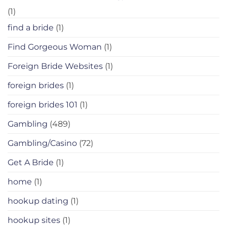
(1)
find a bride
(1)
Find Gorgeous Woman
(1)
Foreign Bride Websites
(1)
foreign brides
(1)
foreign brides 101
(1)
Gambling
(489)
Gambling/Casino
(72)
Get A Bride
(1)
home
(1)
hookup dating
(1)
hookup sites
(1)