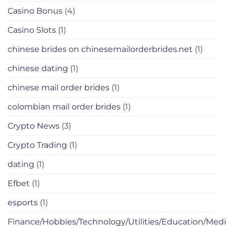
Casino Bonus
(4)
Casino Slots
(1)
chinese brides on chinesemailorderbrides.net
(1)
chinese dating
(1)
chinese mail order brides
(1)
colombian mail order brides
(1)
Crypto News
(3)
Crypto Trading
(1)
dating
(1)
Efbet
(1)
esports
(1)
Finance/Hobbies/Technology/Utilities/Education/Med