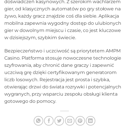
doświadczeń kasynowych. Z szerokim wachlarzem
gier, od klasycznych automatów po gry stołowe na
żywo, każdy gracz znajdzie coś dla siebie. Aplikacja
mobilna zapewnia wygodny dostęp do ulubionych
gier w dowolnym miejscu i czasie, co jest kluczowe
w dzisiejszym, szybkim świecie.
Bezpieczeństwo i uczciwość są priorytetem AMPM
Casino. Platforma stosuje nowoczesne technologie
szyfrowania, aby chronić dane graczy i zapewnić
uczciwą grę dzięki certyfikowanym generatorom
liczb losowych. Rejestracja jest prosta i szybka,
otwierając drzwi do świata rozrywki i potencjalnych
wygranych, przy wsparciu zespołu obsługi klienta
gotowego do pomocy.