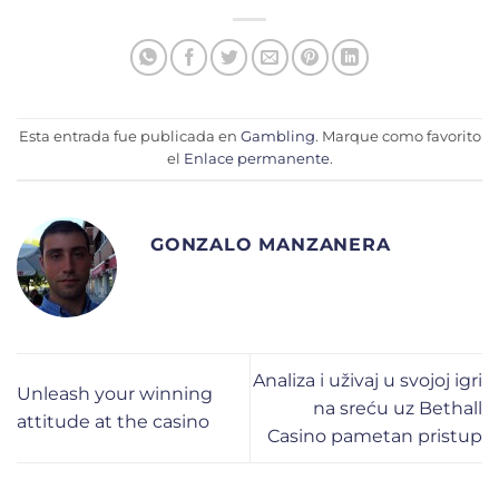
Esta entrada fue publicada en
Gambling
. Marque como favorito
el
Enlace permanente
.
GONZALO MANZANERA
Analiza i uživaj u svojoj igri
Unleash your winning
na sreću uz Bethall
attitude at the casino
Casino pametan pristup