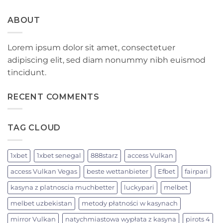
ABOUT
Lorem ipsum dolor sit amet, consectetuer
adipiscing elit, sed diam nonummy nibh euismod
tincidunt.
RECENT COMMENTS
TAG CLOUD
1xbet
1xbet senegal
888starz
access Vulkan
access Vulkan Vegas
beste wettanbieter
Efbet
fairpari
kasyna z platnoscia muchbetter
luckypari
melbet
melbet uzbekistan
metody płatności w kasynach
mirror Vulkan
natychmiastowa wypłata z kasyna
pirots 4