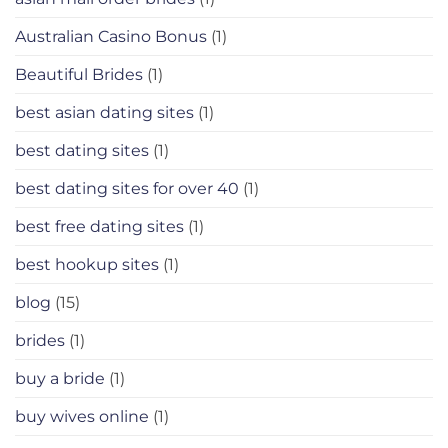
Australian Casino Bonus
(1)
Beautiful Brides
(1)
best asian dating sites
(1)
best dating sites
(1)
best dating sites for over 40
(1)
best free dating sites
(1)
best hookup sites
(1)
blog
(15)
brides
(1)
buy a bride
(1)
buy wives online
(1)