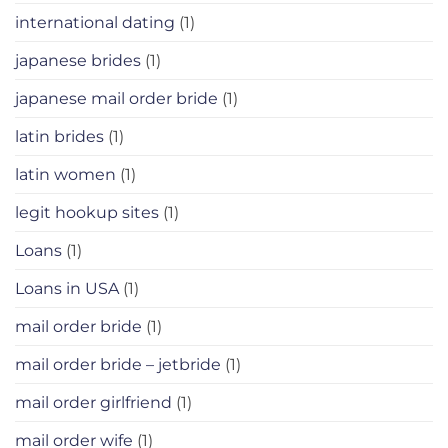
international dating
(1)
japanese brides
(1)
japanese mail order bride
(1)
latin brides
(1)
latin women
(1)
legit hookup sites
(1)
Loans
(1)
Loans in USA
(1)
mail order bride
(1)
mail order bride – jetbride
(1)
mail order girlfriend
(1)
mail order wife
(1)