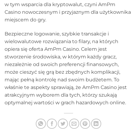
w tym wsparcia dla kryptowalut, czyni AmPm
Casino nowoczesnym i przyjaznym dla użytkownika
miejscem do gry.
Bezpieczne logowanie, szybkie transakcje i
wielowalutowe rozwiązania to filary, na których
opiera się oferta AmPm Casino. Celem jest
stworzenie środowiska, w którym każdy gracz,
niezależnie od swoich preferencji finansowych,
może cieszyć się grą bez zbędnych komplikacji,
mając pełną kontrolę nad swoim budżetem. To
właśnie te aspekty sprawiają, że AmPm Casino jest
atrakcyjnym wyborem dla tych, którzy szukają
optymalnej wartości w grach hazardowych online.