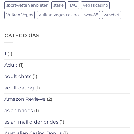
sportwetten anbieter
stake
TAG
Vegas casino
Vulkan Vegas
Vulkan Vegas casino
wow88
wowbet
CATEGORÍAS
1
(1)
Adult
(1)
adult chats
(1)
adult dating
(1)
Amazon Reviews
(2)
asian brides
(1)
asian mail order brides
(1)
Australian Casino Bonus
(1)