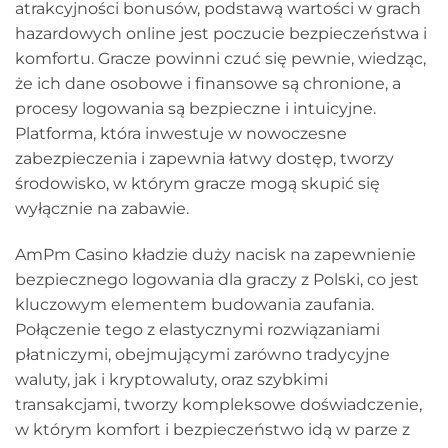
atrakcyjności bonusów, podstawą wartości w grach
hazardowych online jest poczucie bezpieczeństwa i
komfortu. Gracze powinni czuć się pewnie, wiedząc,
że ich dane osobowe i finansowe są chronione, a
procesy logowania są bezpieczne i intuicyjne.
Platforma, która inwestuje w nowoczesne
zabezpieczenia i zapewnia łatwy dostęp, tworzy
środowisko, w którym gracze mogą skupić się
wyłącznie na zabawie.
AmPm Casino kładzie duży nacisk na zapewnienie
bezpiecznego logowania dla graczy z Polski, co jest
kluczowym elementem budowania zaufania.
Połączenie tego z elastycznymi rozwiązaniami
płatniczymi, obejmującymi zarówno tradycyjne
waluty, jak i kryptowaluty, oraz szybkimi
transakcjami, tworzy kompleksowe doświadczenie,
w którym komfort i bezpieczeństwo idą w parze z