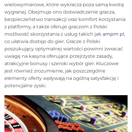
wielowymiarowe, które wykracza poza samą kwotę
wygranej. Obejmuje ono doświadczenie gracza,
bezpieczeństwo transakcji oraz komfort korzystania
z platformy, a także oferuje graczom z Polski
możliwość skorzystania z usług takich jak
ampm pl
,
co ułatwia dostęp do gier. Gracze z Polski
poszukujący optymalnej wartości powinni zwracać
uwagę na kasyna oferujące przejrzyste zasady,
atrakcyjne bonusy i szeroki wybór gier. Kluczowe
jest również zrozumienie, jak poszczególne
elementy oferty wpływają na ogólną satysfakcję i
potencjalne zyski.