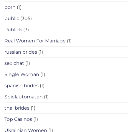
porn
(1)
public
(305)
Publick
(3)
Real Women For Marriage
(1)
russian brides
(1)
sex chat
(1)
Single Woman
(1)
spanish brides
(1)
Spielautomaten
(1)
thai brides
(1)
Top Casinos
(1)
Ukrainian Women
(1)