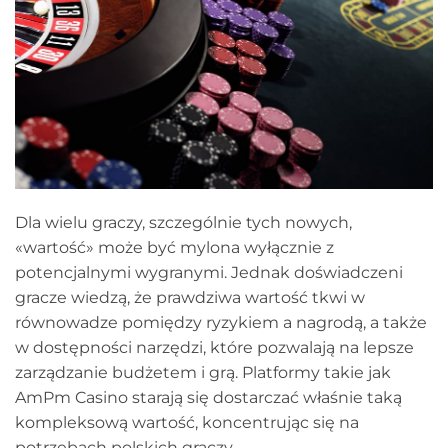
Dla wielu graczy, szczególnie tych nowych,
«wartość» może być mylona wyłącznie z
potencjalnymi wygranymi. Jednak doświadczeni
gracze wiedzą, że prawdziwa wartość tkwi w
równowadze pomiędzy ryzykiem a nagrodą, a także
w dostępności narzędzi, które pozwalają na lepsze
zarządzanie budżetem i grą. Platformy takie jak
AmPm Casino starają się dostarczać właśnie taką
kompleksową wartość, koncentrując się na
potrzebach polskich graczy.