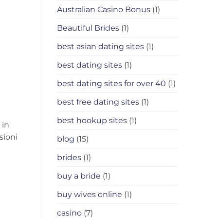
Australian Casino Bonus
(1)
Beautiful Brides
(1)
best asian dating sites
(1)
best dating sites
(1)
best dating sites for over 40
(1)
best free dating sites
(1)
best hookup sites
(1)
 in
sioni
blog
(15)
brides
(1)
buy a bride
(1)
buy wives online
(1)
casino
(7)