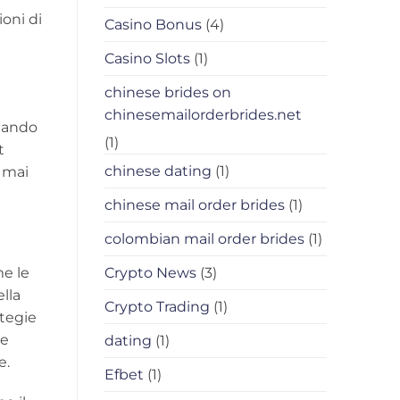
ioni di
Casino Bonus
(4)
Casino Slots
(1)
chinese brides on
chinesemailorderbrides.net
giando
(1)
t
chinese dating
(1)
e mai
chinese mail order brides
(1)
colombian mail order brides
(1)
me le
Crypto News
(3)
lla
Crypto Trading
(1)
ategie
re
dating
(1)
e.
Efbet
(1)