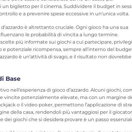
di un biglietto per il cinema. Suddividere il budget in sess
ontrollo e a prevenire spese eccessive in un’unica volta.
o d’azzardo è altrettanto cruciale. Ogni gioco ha una sua
influenzano le probabilità di vincita a lungo termine.
elte più informate sui giochi a cui partecipare, privile
hio e potenziale ricompensa, sempre all’interno del budge
’azzardo è un’attività di svago, e il risultato non dovrebb
di Base
ativo nell’esperienza di gioco d’azzardo. Alcuni giochi, co
tà e vincite potenzialmente elevate, ma con un margine de
ckjack o il video poker, permettono l’applicazione di str
ine della casa, rendendoli più vantaggiosi per il giocato
ase dei giochi che si desidera provare è un passo essenzial