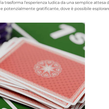
fia trasforma l’esperienza ludica da una semplice attesa 
e e potenzialmente gratificante, dove è possibile esplorar