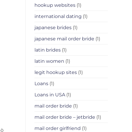
hookup websites
(1)
international dating
(1)
japanese brides
(1)
japanese mail order bride
(1)
latin brides
(1)
latin women
(1)
legit hookup sites
(1)
Loans
(1)
Loans in USA
(1)
mail order bride
(1)
mail order bride – jetbride
(1)
mail order girlfriend
(1)
nò