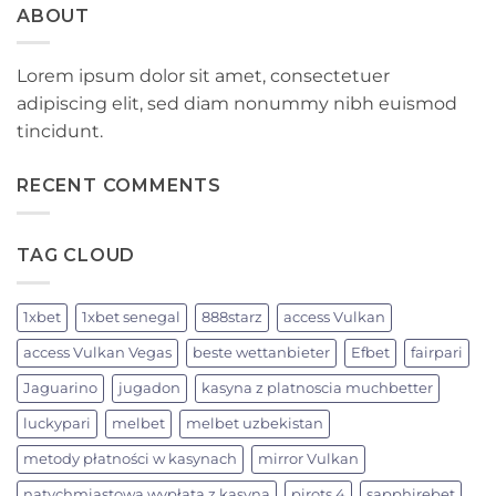
ABOUT
Lorem ipsum dolor sit amet, consectetuer
adipiscing elit, sed diam nonummy nibh euismod
tincidunt.
RECENT COMMENTS
TAG CLOUD
1xbet
1xbet senegal
888starz
access Vulkan
access Vulkan Vegas
beste wettanbieter
Efbet
fairpari
Jaguarino
jugadon
kasyna z platnoscia muchbetter
luckypari
melbet
melbet uzbekistan
metody płatności w kasynach
mirror Vulkan
natychmiastowa wypłata z kasyna
pirots 4
sapphirebet