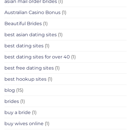
asian mail order brides
(1)
Australian Casino Bonus
(1)
Beautiful Brides
(1)
best asian dating sites
(1)
best dating sites
(1)
best dating sites for over 40
(1)
best free dating sites
(1)
best hookup sites
(1)
blog
(15)
brides
(1)
buy a bride
(1)
buy wives online
(1)