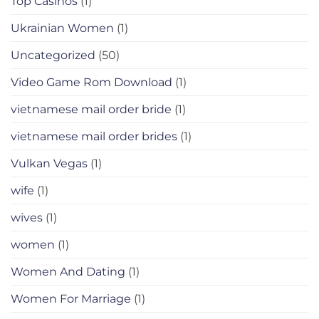
Top Casinos
(1)
Ukrainian Women
(1)
Uncategorized
(50)
Video Game Rom Download
(1)
vietnamese mail order bride
(1)
vietnamese mail order brides
(1)
Vulkan Vegas
(1)
wife
(1)
wives
(1)
women
(1)
Women And Dating
(1)
Women For Marriage
(1)