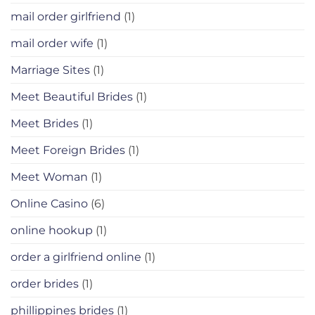
mail order girlfriend
(1)
mail order wife
(1)
Marriage Sites
(1)
Meet Beautiful Brides
(1)
Meet Brides
(1)
Meet Foreign Brides
(1)
Meet Woman
(1)
Online Casino
(6)
online hookup
(1)
order a girlfriend online
(1)
order brides
(1)
phillippines brides
(1)