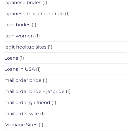
japanese brides
(1)
japanese mail order bride
(1)
latin brides
(1)
latin women
(1)
legit hookup sites
(1)
Loans
(1)
Loans in USA
(1)
mail order bride
(1)
mail order bride – jetbride
(1)
mail order girlfriend
(1)
mail order wife
(1)
Marriage Sites
(1)