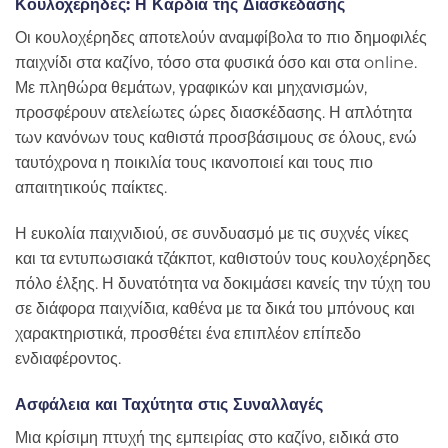
Κουλοχέρηδες: Η Καρδιά της Διασκέδασης
Οι κουλοχέρηδες αποτελούν αναμφίβολα το πιο δημοφιλές
παιχνίδι στα καζίνο, τόσο στα φυσικά όσο και στα online.
Με πληθώρα θεμάτων, γραφικών και μηχανισμών,
προσφέρουν ατελείωτες ώρες διασκέδασης. Η απλότητα
των κανόνων τους καθιστά προσβάσιμους σε όλους, ενώ
ταυτόχρονα η ποικιλία τους ικανοποιεί και τους πιο
απαιτητικούς παίκτες.
Η ευκολία παιχνιδιού, σε συνδυασμό με τις συχνές νίκες
και τα εντυπωσιακά τζάκποτ, καθιστούν τους κουλοχέρηδες
πόλο έλξης. Η δυνατότητα να δοκιμάσει κανείς την τύχη του
σε διάφορα παιχνίδια, καθένα με τα δικά του μπόνους και
χαρακτηριστικά, προσθέτει ένα επιπλέον επίπεδο
ενδιαφέροντος.
Ασφάλεια και Ταχύτητα στις Συναλλαγές
Μια κρίσιμη πτυχή της εμπειρίας στο καζίνο, ειδικά στο