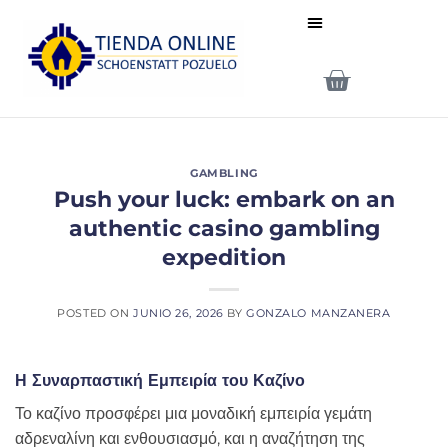
GAMBLING
Push your luck: embark on an
authentic casino gambling
expedition
POSTED ON
JUNIO 26, 2026
BY
GONZALO MANZANERA
Η Συναρπαστική Εμπειρία του Καζίνο
Το καζίνο προσφέρει μια μοναδική εμπειρία γεμάτη
αδρεναλίνη και ενθουσιασμό, και η αναζήτηση της