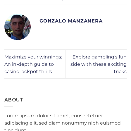
GONZALO MANZANERA
Maximize your winnings:
Explore gambling’s fun
An in-depth guide to
side with these exciting
casino jackpot thrills
tricks
ABOUT
Lorem ipsum dolor sit amet, consectetuer
adipiscing elit, sed diam nonummy nibh euismod
tincidunt.