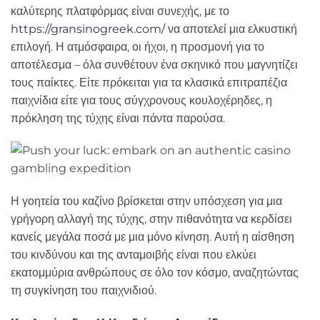
καλύτερης πλατφόρμας είναι συνεχής, με το
https://gransinogreek.com/
να αποτελεί μια ελκυστική
επιλογή. Η ατμόσφαιρα, οι ήχοι, η προσμονή για το
αποτέλεσμα – όλα συνθέτουν ένα σκηνικό που μαγνητίζει
τους παίκτες. Είτε πρόκειται για τα κλασικά επιτραπέζια
παιχνίδια είτε για τους σύγχρονους κουλοχέρηδες, η
πρόκληση της τύχης είναι πάντα παρούσα.
Η γοητεία του καζίνο βρίσκεται στην υπόσχεση για μια
γρήγορη αλλαγή της τύχης, στην πιθανότητα να κερδίσει
κανείς μεγάλα ποσά με μια μόνο κίνηση. Αυτή η αίσθηση
του κινδύνου και της ανταμοιβής είναι που ελκύει
εκατομμύρια ανθρώπους σε όλο τον κόσμο, αναζητώντας
τη συγκίνηση του παιχνιδιού.