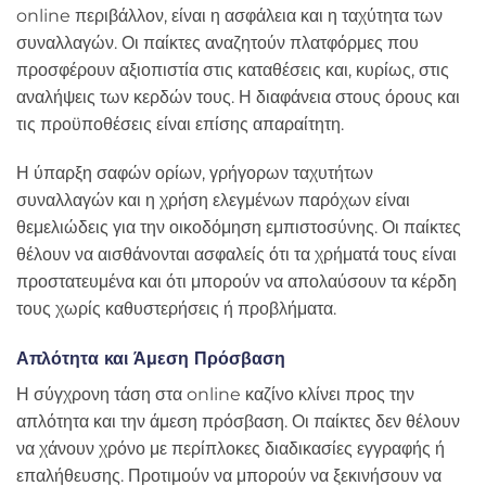
online περιβάλλον, είναι η ασφάλεια και η ταχύτητα των
συναλλαγών. Οι παίκτες αναζητούν πλατφόρμες που
προσφέρουν αξιοπιστία στις καταθέσεις και, κυρίως, στις
αναλήψεις των κερδών τους. Η διαφάνεια στους όρους και
τις προϋποθέσεις είναι επίσης απαραίτητη.
Η ύπαρξη σαφών ορίων, γρήγορων ταχυτήτων
συναλλαγών και η χρήση ελεγμένων παρόχων είναι
θεμελιώδεις για την οικοδόμηση εμπιστοσύνης. Οι παίκτες
θέλουν να αισθάνονται ασφαλείς ότι τα χρήματά τους είναι
προστατευμένα και ότι μπορούν να απολαύσουν τα κέρδη
τους χωρίς καθυστερήσεις ή προβλήματα.
Απλότητα και Άμεση Πρόσβαση
Η σύγχρονη τάση στα online καζίνο κλίνει προς την
απλότητα και την άμεση πρόσβαση. Οι παίκτες δεν θέλουν
να χάνουν χρόνο με περίπλοκες διαδικασίες εγγραφής ή
επαλήθευσης. Προτιμούν να μπορούν να ξεκινήσουν να