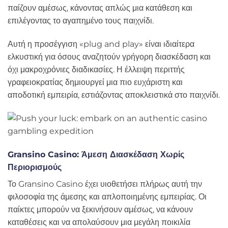
παίζουν αμέσως, κάνοντας απλώς μια κατάθεση και
επιλέγοντας το αγαπημένο τους παιχνίδι.
Αυτή η προσέγγιση «plug and play» είναι ιδιαίτερα
ελκυστική για όσους αναζητούν γρήγορη διασκέδαση και
όχι μακροχρόνιες διαδικασίες. Η έλλειψη περιττής
γραφειοκρατίας δημιουργεί μια πιο ευχάριστη και
αποδοτική εμπειρία, εστιάζοντας αποκλειστικά στο παιχνίδι.
Gransino Casino: Άμεση Διασκέδαση Χωρίς
Περιορισμούς
Το Gransino Casino έχει υιοθετήσει πλήρως αυτή την
φιλοσοφία της άμεσης και απλοποιημένης εμπειρίας. Οι
παίκτες μπορούν να ξεκινήσουν αμέσως, να κάνουν
καταθέσεις και να απολαύσουν μια μεγάλη ποικιλία