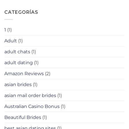
CATEGORÍAS
1
(1)
Adult
(1)
adult chats
(1)
adult dating
(1)
Amazon Reviews
(2)
asian brides
(1)
asian mail order brides
(1)
Australian Casino Bonus
(1)
Beautiful Brides
(1)
best asian dating sites
(1)