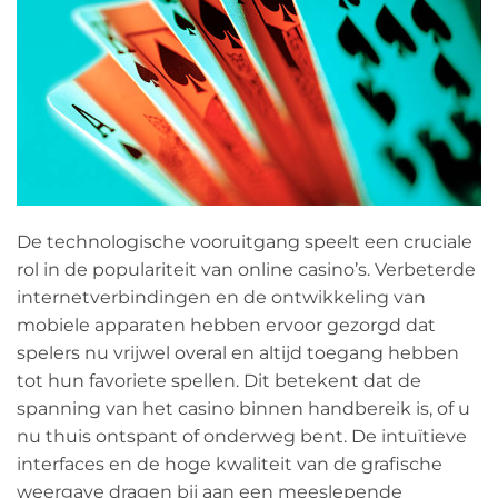
De technologische vooruitgang speelt een cruciale
rol in de populariteit van online casino’s. Verbeterde
internetverbindingen en de ontwikkeling van
mobiele apparaten hebben ervoor gezorgd dat
spelers nu vrijwel overal en altijd toegang hebben
tot hun favoriete spellen. Dit betekent dat de
spanning van het casino binnen handbereik is, of u
nu thuis ontspant of onderweg bent. De intuïtieve
interfaces en de hoge kwaliteit van de grafische
weergave dragen bij aan een meeslepende