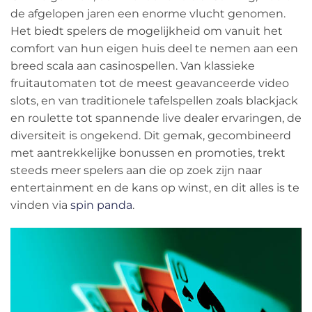
de afgelopen jaren een enorme vlucht genomen.
Het biedt spelers de mogelijkheid om vanuit het
comfort van hun eigen huis deel te nemen aan een
breed scala aan casinospellen. Van klassieke
fruitautomaten tot de meest geavanceerde video
slots, en van traditionele tafelspellen zoals blackjack
en roulette tot spannende live dealer ervaringen, de
diversiteit is ongekend. Dit gemak, gecombineerd
met aantrekkelijke bonussen en promoties, trekt
steeds meer spelers aan die op zoek zijn naar
entertainment en de kans op winst, en dit alles is te
vinden via
spin panda
.