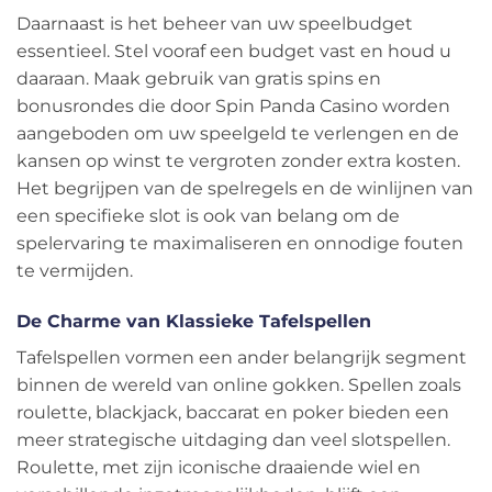
Daarnaast is het beheer van uw speelbudget
essentieel. Stel vooraf een budget vast en houd u
daaraan. Maak gebruik van gratis spins en
bonusrondes die door Spin Panda Casino worden
aangeboden om uw speelgeld te verlengen en de
kansen op winst te vergroten zonder extra kosten.
Het begrijpen van de spelregels en de winlijnen van
een specifieke slot is ook van belang om de
spelervaring te maximaliseren en onnodige fouten
te vermijden.
De Charme van Klassieke Tafelspellen
Tafelspellen vormen een ander belangrijk segment
binnen de wereld van online gokken. Spellen zoals
roulette, blackjack, baccarat en poker bieden een
meer strategische uitdaging dan veel slotspellen.
Roulette, met zijn iconische draaiende wiel en