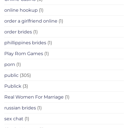
online hookup
(1)
order a girlfriend online
(1)
order brides
(1)
phillippines brides
(1)
Play Rom Games
(1)
porn
(1)
public
(305)
Publick
(3)
Real Women For Marriage
(1)
russian brides
(1)
sex chat
(1)