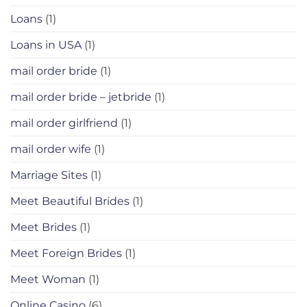
Loans
(1)
Loans in USA
(1)
mail order bride
(1)
mail order bride – jetbride
(1)
mail order girlfriend
(1)
mail order wife
(1)
Marriage Sites
(1)
Meet Beautiful Brides
(1)
Meet Brides
(1)
Meet Foreign Brides
(1)
Meet Woman
(1)
Online Casino
(6)