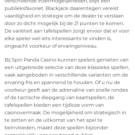
verschillende inzetmogelijkheden, blijft een
publieksfavoriet. Blackjack daarentegen vereist
vaardigheid en strategie om de dealer te verslaan
door zo dicht mogelijk bij de 21 punten te komen.
De variëteit aan tafelspellen zorgt ervoor dat er voor
elke speler wel iets interessants te vinden is,
ongeacht voorkeur of ervaringsniveau.
Bij Spin Panda Casino kunnen spelers genieten van
een uitgebreide selectie van deze klassieke spellen,
vaak aangeboden in verschillende varianten om de
ervaring fris en spannend te houden. Of u nu de
voorkeur geeft aan de adrenaline van snelle rondes
of de tactische diepgang van kaartspellen, de
tafelspellen bieden een tijdloze vorm van
casinovermaak. De mogelijkheid om strategisch in
te zetten en de uitkomst van het spel te
beïnvloeden, maakt deze spellen bijzonder