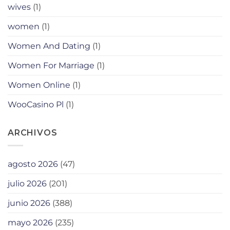
wives
(1)
women
(1)
Women And Dating
(1)
Women For Marriage
(1)
Women Online
(1)
WooCasino Pl
(1)
ARCHIVOS
agosto 2026
(47)
julio 2026
(201)
junio 2026
(388)
mayo 2026
(235)