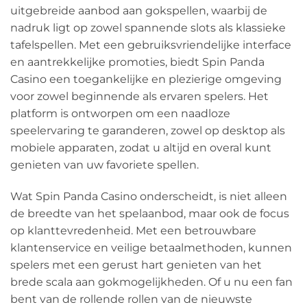
uitgebreide aanbod aan gokspellen, waarbij de
nadruk ligt op zowel spannende slots als klassieke
tafelspellen. Met een gebruiksvriendelijke interface
en aantrekkelijke promoties, biedt Spin Panda
Casino een toegankelijke en plezierige omgeving
voor zowel beginnende als ervaren spelers. Het
platform is ontworpen om een naadloze
speelervaring te garanderen, zowel op desktop als
mobiele apparaten, zodat u altijd en overal kunt
genieten van uw favoriete spellen.
Wat Spin Panda Casino onderscheidt, is niet alleen
de breedte van het spelaanbod, maar ook de focus
op klanttevredenheid. Met een betrouwbare
klantenservice en veilige betaalmethoden, kunnen
spelers met een gerust hart genieten van het
brede scala aan gokmogelijkheden. Of u nu een fan
bent van de rollende rollen van de nieuwste