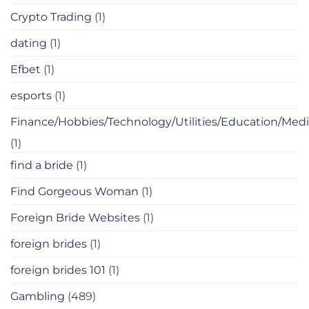
Crypto Trading
(1)
dating
(1)
Efbet
(1)
esports
(1)
Finance/Hobbies/Technology/Utilities/Education/Med
(1)
find a bride
(1)
Find Gorgeous Woman
(1)
Foreign Bride Websites
(1)
foreign brides
(1)
foreign brides 101
(1)
Gambling
(489)