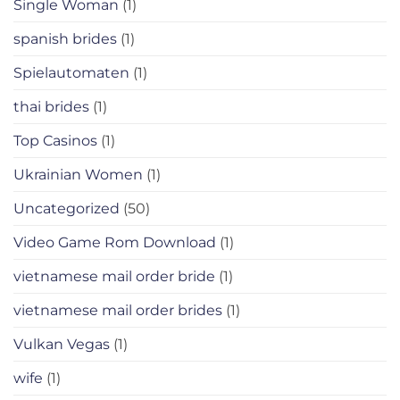
Single Woman
(1)
spanish brides
(1)
Spielautomaten
(1)
thai brides
(1)
Top Casinos
(1)
Ukrainian Women
(1)
Uncategorized
(50)
Video Game Rom Download
(1)
vietnamese mail order bride
(1)
vietnamese mail order brides
(1)
Vulkan Vegas
(1)
wife
(1)