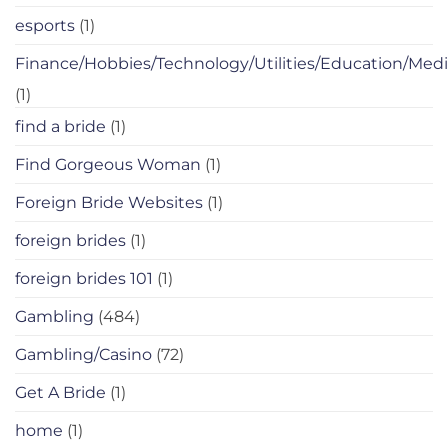
esports
(1)
Finance/Hobbies/Technology/Utilities/Education/Med
(1)
find a bride
(1)
Find Gorgeous Woman
(1)
Foreign Bride Websites
(1)
foreign brides
(1)
foreign brides 101
(1)
Gambling
(484)
Gambling/Casino
(72)
Get A Bride
(1)
home
(1)