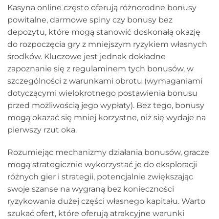
Kasyna online często oferują różnorodne bonusy
powitalne, darmowe spiny czy bonusy bez
depozytu, które mogą stanowić doskonałą okazję
do rozpoczęcia gry z mniejszym ryzykiem własnych
środków. Kluczowe jest jednak dokładne
zapoznanie się z regulaminem tych bonusów, w
szczególności z warunkami obrotu (wymaganiami
dotyczącymi wielokrotnego postawienia bonusu
przed możliwością jego wypłaty). Bez tego, bonusy
mogą okazać się mniej korzystne, niż się wydaje na
pierwszy rzut oka.
Rozumiejąc mechanizmy działania bonusów, gracze
mogą strategicznie wykorzystać je do eksploracji
różnych gier i strategii, potencjalnie zwiększając
swoje szanse na wygraną bez konieczności
ryzykowania dużej części własnego kapitału. Warto
szukać ofert, które oferują atrakcyjne warunki