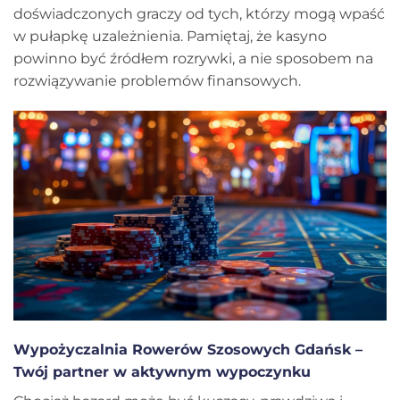
doświadczonych graczy od tych, którzy mogą wpaść
w pułapkę uzależnienia. Pamiętaj, że kasyno
powinno być źródłem rozrywki, a nie sposobem na
rozwiązywanie problemów finansowych.
Wypożyczalnia Rowerów Szosowych Gdańsk –
Twój partner w aktywnym wypoczynku