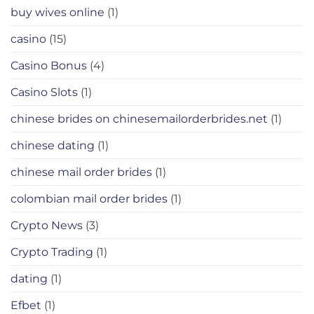
buy wives online
(1)
casino
(15)
Casino Bonus
(4)
Casino Slots
(1)
chinese brides on chinesemailorderbrides.net
(1)
chinese dating
(1)
chinese mail order brides
(1)
colombian mail order brides
(1)
Crypto News
(3)
Crypto Trading
(1)
dating
(1)
Efbet
(1)