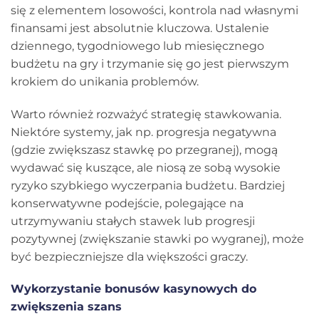
się z elementem losowości, kontrola nad własnymi
finansami jest absolutnie kluczowa. Ustalenie
dziennego, tygodniowego lub miesięcznego
budżetu na gry i trzymanie się go jest pierwszym
krokiem do unikania problemów.
Warto również rozważyć strategię stawkowania.
Niektóre systemy, jak np. progresja negatywna
(gdzie zwiększasz stawkę po przegranej), mogą
wydawać się kuszące, ale niosą ze sobą wysokie
ryzyko szybkiego wyczerpania budżetu. Bardziej
konserwatywne podejście, polegające na
utrzymywaniu stałych stawek lub progresji
pozytywnej (zwiększanie stawki po wygranej), może
być bezpieczniejsze dla większości graczy.
Wykorzystanie bonusów kasynowych do
zwiększenia szans