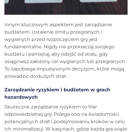
Innym kluczowym aspektem jest zarządzanie
budżetem. Ustalenie limitu przegranych i
wygranych przed rozpoczęciem gry jest
fundamentalne. Nigdy nie przekraczaj swojego
budżetu i pamiętaj, aby odejść od stołu, gdy
osiągniesz założony cel wygranych lub przegranych.
To zapobiega impulsywnym decyzjom, które mogą
prowadzić do dużych strat.
Zarządzanie ryzykiem i budżetem w grach
hazardowych
Skuteczne zarządzanie ryzykiem to filar
odpowiedzialnej gry. Polega ono na świadomości
potencjalnych strat i podejmowaniu kroków w celu
ich minimalizacji. W kasynach, gdzie każda gra wiąże