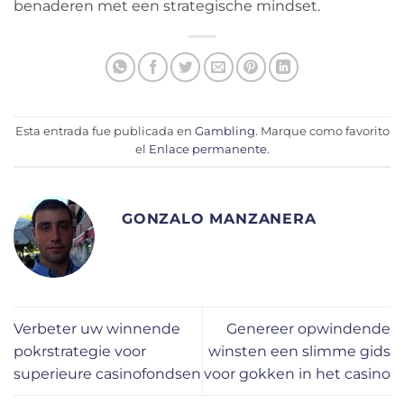
benaderen met een strategische mindset.
Esta entrada fue publicada en
Gambling
. Marque como favorito
el
Enlace permanente
.
GONZALO MANZANERA
Verbeter uw winnende
Genereer opwindende
pokrstrategie voor
winsten een slimme gids
superieure casinofondsen
voor gokken in het casino