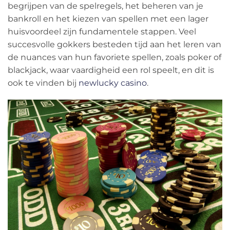
begrijpen van de spelregels, het beheren van je
bankroll en het kiezen van spellen met een lager
huisvoordeel zijn fundamentele stappen. Veel
succesvolle gokkers besteden tijd aan het leren van
de nuances van hun favoriete spellen, zoals poker of
blackjack, waar vaardigheid een rol speelt, en dit is
ook te vinden bij
newlucky casino
.