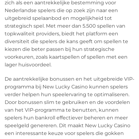
zich als een aantrekkelijke bestemming voor
Nederlandse spelers die op zoek zijn naar een
uitgebreid spelaanbod en mogelijkheid tot
strategisch spel. Met meer dan 5.500 spellen van
topkwaliteit providers, biedt het platform een
diversiteit die spelers de kans geeft om spellen te
kiezen die beter passen bij hun strategische
voorkeuren, zoals kaartspellen of spellen met een
lager huisvoordeel.
De aantrekkelijke bonussen en het uitgebreide VIP-
programma bij New Lucky Casino kunnen spelers
verder helpen hun speelervaring te optimaliseren.
Door bonussen slim te gebruiken en de voordelen
van het VIP-programma te benutten, kunnen
spelers hun bankroll effectiever beheren en meer
speelgeld genereren. Dit maakt New Lucky Casino
een interessante keuze voor spelers die gokken