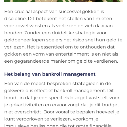
Een cruciaal aspect van succesvol gokken is
discipline. Dit betekent het stellen van limieten
voor zowel winsten als verliezen en zich daaraan
houden. Zonder een duidelijke strategie voor
geldbeheer lopen spelers het risico snel hun geld te
verliezen. Het is essentieel om te onthouden dat
gokken een vorm van entertainment is en niet als
een gegarandeerde manier om geld te verdienen.
Het belang van bankroll management
Een van de meest besproken strategieën in de
gokwereld is effectief bankroll management. Dit
houdt in dat je een specifiek budget vaststelt voor
je gokactiviteiten en ervoor zorgt dat je dit budget
niet overschrijdt. Door vooraf te bepalen hoeveel je
kunt veroorloven te verliezen, voorkom je
impulsieve beslissingen die tot grote financiële