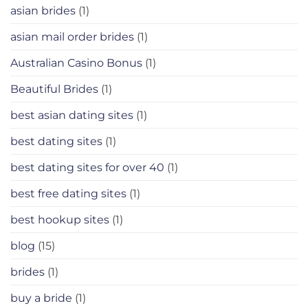
asian brides
(1)
asian mail order brides
(1)
Australian Casino Bonus
(1)
Beautiful Brides
(1)
best asian dating sites
(1)
best dating sites
(1)
best dating sites for over 40
(1)
best free dating sites
(1)
best hookup sites
(1)
blog
(15)
brides
(1)
buy a bride
(1)