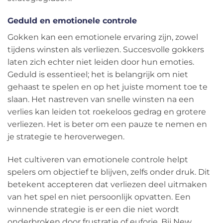
Geduld en emotionele controle
Gokken kan een emotionele ervaring zijn, zowel
tijdens winsten als verliezen. Succesvolle gokkers
laten zich echter niet leiden door hun emoties.
Geduld is essentieel; het is belangrijk om niet
gehaast te spelen en op het juiste moment toe te
slaan. Het nastreven van snelle winsten na een
verlies kan leiden tot roekeloos gedrag en grotere
verliezen. Het is beter om een pauze te nemen en
je strategie te heroverwegen.
Het cultiveren van emotionele controle helpt
spelers om objectief te blijven, zelfs onder druk. Dit
betekent accepteren dat verliezen deel uitmaken
van het spel en niet persoonlijk opvatten. Een
winnende strategie is er een die niet wordt
onderbroken door frustratie of euforie. Bij New