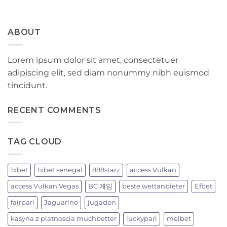
ABOUT
Lorem ipsum dolor sit amet, consectetuer
adipiscing elit, sed diam nonummy nibh euismod
tincidunt.
RECENT COMMENTS
TAG CLOUD
1xbet
1xbet senegal
888starz
access Vulkan
access Vulkan Vegas
BC 게임
beste wettanbieter
Efbet
fairpari
Jaguarino
jugadon
kasyna z platnoscia muchbetter
luckypari
melbet