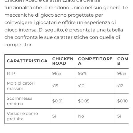
Chicken Road è caratterizzato da diverse
funzionalità che lo rendono unico nel suo genere. Le
meccaniche di gioco sono progettate per
coinvolgere i giocatori e offrire un’esperienza di
gioco intensa. Di seguito, è presentata una tabella
che confronta le sue caratteristiche con quelle di
competitor.
CHICKEN
COMPETITORE
COMPE
CARATTERISTICA
ROAD
A
B
RTP
98%
95%
96%
Moltiplicatori
x15
x10
x12
massimi
Scommessa
$0.01
$0.05
$0.10
minima
Versione demo
Sì
No
Sì
gratuita