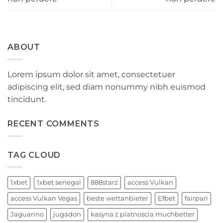
ABOUT
Lorem ipsum dolor sit amet, consectetuer
adipiscing elit, sed diam nonummy nibh euismod
tincidunt.
RECENT COMMENTS
TAG CLOUD
1xbet
1xbet senegal
888starz
access Vulkan
access Vulkan Vegas
beste wettanbieter
Efbet
fairpari
Jaguarino
jugadon
kasyna z platnoscia muchbetter