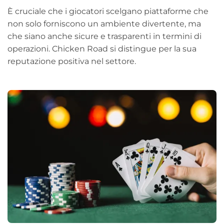
È cruciale che i giocatori scelgano piattaforme che
non solo forniscono un ambiente divertente, ma
che siano anche sicure e trasparenti in termini di
operazioni. Chicken Road si distingue per la sua
reputazione positiva nel settore.