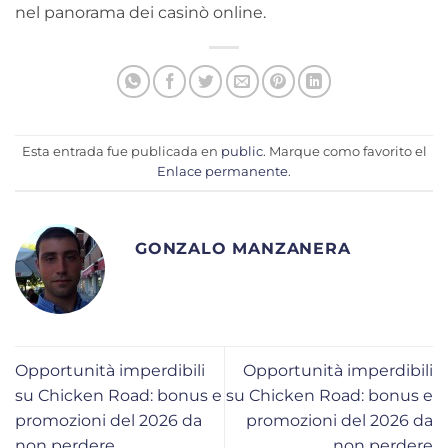
nel panorama dei casinò online.
Esta entrada fue publicada en
public
. Marque como favorito el
Enlace permanente
.
GONZALO MANZANERA
Opportunità imperdibili
Opportunità imperdibili
su Chicken Road: bonus e
su Chicken Road: bonus e
promozioni del 2026 da
promozioni del 2026 da
non perdere
non perdere