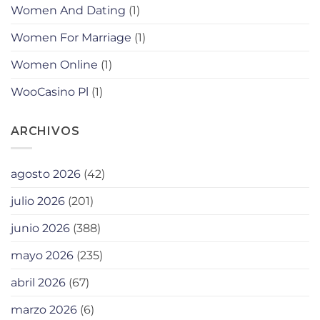
Women And Dating
(1)
Women For Marriage
(1)
Women Online
(1)
WooCasino Pl
(1)
ARCHIVOS
agosto 2026
(42)
julio 2026
(201)
junio 2026
(388)
mayo 2026
(235)
abril 2026
(67)
marzo 2026
(6)