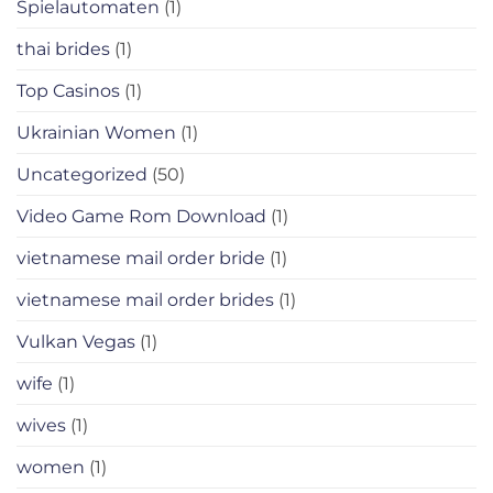
Spielautomaten
(1)
thai brides
(1)
Top Casinos
(1)
Ukrainian Women
(1)
Uncategorized
(50)
Video Game Rom Download
(1)
vietnamese mail order bride
(1)
vietnamese mail order brides
(1)
Vulkan Vegas
(1)
wife
(1)
wives
(1)
women
(1)