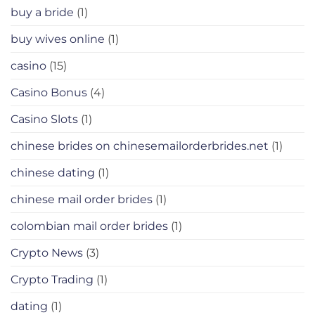
buy a bride
(1)
buy wives online
(1)
casino
(15)
Casino Bonus
(4)
Casino Slots
(1)
chinese brides on chinesemailorderbrides.net
(1)
chinese dating
(1)
chinese mail order brides
(1)
colombian mail order brides
(1)
Crypto News
(3)
Crypto Trading
(1)
dating
(1)