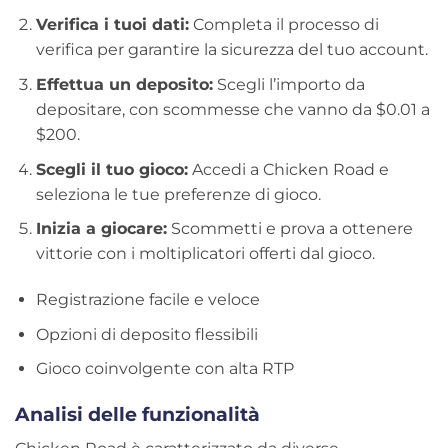
Verifica i tuoi dati:
Completa il processo di
verifica per garantire la sicurezza del tuo account.
Effettua un deposito:
Scegli l’importo da
depositare, con scommesse che vanno da $0.01 a
$200.
Scegli il tuo gioco:
Accedi a Chicken Road e
seleziona le tue preferenze di gioco.
Inizia a giocare:
Scommetti e prova a ottenere
vittorie con i moltiplicatori offerti dal gioco.
Registrazione facile e veloce
Opzioni di deposito flessibili
Gioco coinvolgente con alta RTP
Analisi delle funzionalità