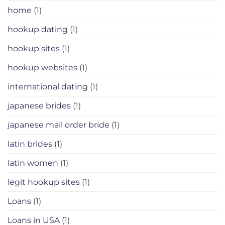
home
(1)
hookup dating
(1)
hookup sites
(1)
hookup websites
(1)
international dating
(1)
japanese brides
(1)
japanese mail order bride
(1)
latin brides
(1)
latin women
(1)
legit hookup sites
(1)
Loans
(1)
Loans in USA
(1)