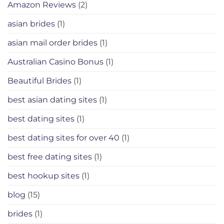
Amazon Reviews
(2)
asian brides
(1)
asian mail order brides
(1)
Australian Casino Bonus
(1)
Beautiful Brides
(1)
best asian dating sites
(1)
best dating sites
(1)
best dating sites for over 40
(1)
best free dating sites
(1)
best hookup sites
(1)
blog
(15)
brides
(1)