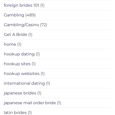
foreign brides 101
(1)
Gambling
(489)
Gambling/Casino
(72)
Get A Bride
(1)
home
(1)
hookup dating
(1)
hookup sites
(1)
hookup websites
(1)
international dating
(1)
japanese brides
(1)
japanese mail order bride
(1)
latin brides
(1)