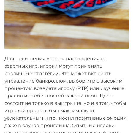
Для повышения уровня наслаждения от
азартных игр, игроки могут применять
различные стратегии. Это может включать
управление банкроллом, выбор игр с высоким
процентом возврата игроку (RTP) или изучение
правил и особенностей каждой игры. Цель
состоит не только в выигрыше, но и в том, чтобы
игровой процесс был максимально
увлекательным и приносил позитивные эмоции,
даже в случае проигрыша. Опытные игроки
часто подходят к азартным играм как к форме