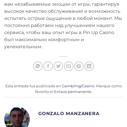
вам незабываемые эмоции от игры, гарантируя
высокое качество обслуживания и возможность
испытать острые ощущения в любой момент. Мы
постоянно работаем над улучшением нашего
сервиса, чтобы ваш опыт игры в Pin Up Casino
был максимально комфортным и
увлекательным.
Esta entrada fue publicada en
Gambling/Casino
. Marque como
favorito el
Enlace permanente
.
GONZALO MANZANERA