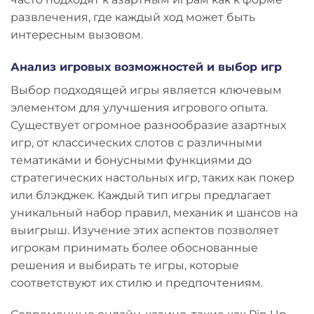
развлечения, где каждый ход может быть
интересным вызовом.
Анализ игровых возможностей и выбор игр
Выбор подходящей игры является ключевым
элементом для улучшения игрового опыта.
Существует огромное разнообразие азартных
игр, от классических слотов с различными
тематиками и бонусными функциями до
стратегических настольных игр, таких как покер
или блэкджек. Каждый тип игры предлагает
уникальный набор правил, механик и шансов на
выигрыш. Изучение этих аспектов позволяет
игрокам принимать более обоснованные
решения и выбирать те игры, которые
соответствуют их стилю и предпочтениям.