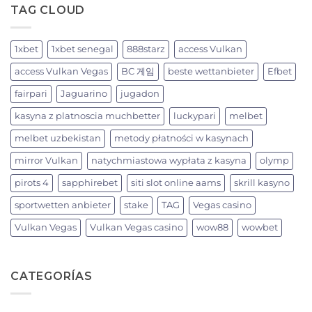
TAG CLOUD
1xbet
1xbet senegal
888starz
access Vulkan
access Vulkan Vegas
BC 게임
beste wettanbieter
Efbet
fairpari
Jaguarino
jugadon
kasyna z platnoscia muchbetter
luckypari
melbet
melbet uzbekistan
metody płatności w kasynach
mirror Vulkan
natychmiastowa wypłata z kasyna
olymp
pirots 4
sapphirebet
siti slot online aams
skrill kasyno
sportwetten anbieter
stake
TAG
Vegas casino
Vulkan Vegas
Vulkan Vegas casino
wow88
wowbet
CATEGORÍAS