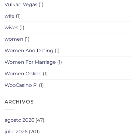
Vulkan Vegas
(1)
wife
(1)
wives
(1)
women
(1)
Women And Dating
(1)
Women For Marriage
(1)
Women Online
(1)
WooCasino Pl
(1)
ARCHIVOS
agosto 2026
(47)
julio 2026
(201)