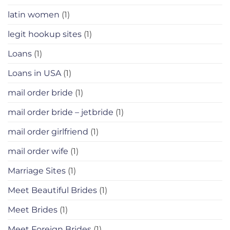
latin women
(1)
legit hookup sites
(1)
Loans
(1)
Loans in USA
(1)
mail order bride
(1)
mail order bride – jetbride
(1)
mail order girlfriend
(1)
mail order wife
(1)
Marriage Sites
(1)
Meet Beautiful Brides
(1)
Meet Brides
(1)
Meet Foreign Brides
(1)