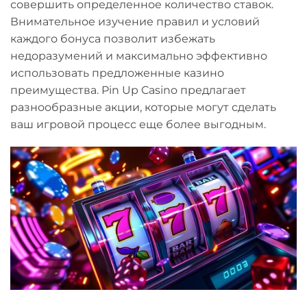
совершить определенное количество ставок.
Внимательное изучение правил и условий
каждого бонуса позволит избежать
недоразумений и максимально эффективно
использовать предложенные казино
преимущества. Pin Up Casino предлагает
разнообразные акции, которые могут сделать
ваш игровой процесс еще более выгодным.