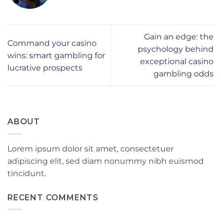
Gain an edge: the
Command your casino
psychology behind
wins: smart gambling for
exceptional casino
lucrative prospects
gambling odds
ABOUT
Lorem ipsum dolor sit amet, consectetuer
adipiscing elit, sed diam nonummy nibh euismod
tincidunt.
RECENT COMMENTS