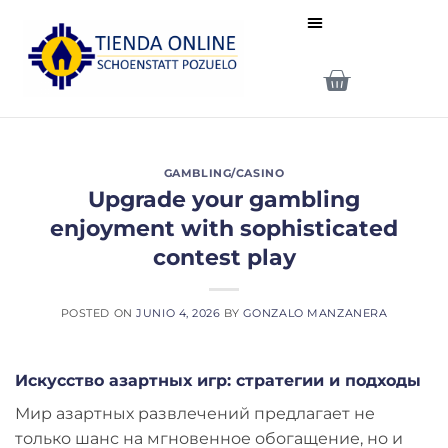
GAMBLING/CASINO
Upgrade your gambling
enjoyment with sophisticated
contest play
POSTED ON
JUNIO 4, 2026
BY
GONZALO MANZANERA
Искусство азартных игр: стратегии и подходы
Мир азартных развлечений предлагает не
только шанс на мгновенное обогащение, но и