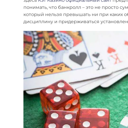
здесь
Кэт Казино официальный сайт
предла
понимать, что банкролл – это не просто су
который нельзя превышать ни при каких о
дисциплину и придерживаться установлен