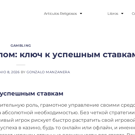
Artículos Religiosos
Libros
C
GAMBLING
лом: ключ к успешным ставка
NIO 8, 2026
BY
GONZALO MANZANERA
 успешным ставкам
ачительную роль, грамотное управление своими сред
а абсолютной необходимостью. Без четкой стратегии
ивый игрок рискует быстро растратить свой игрово
успеха в казино, будь то онлайн или офлайн, и имен