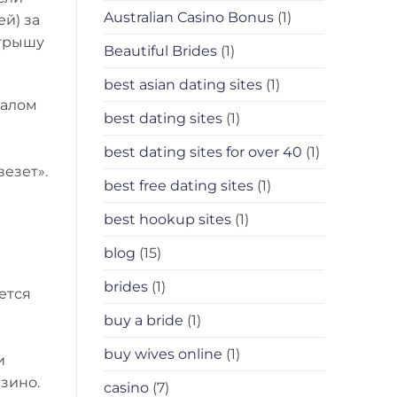
Australian Casino Bonus
(1)
ей) за
игрышу
Beautiful Brides
(1)
best asian dating sites
(1)
чалом
best dating sites
(1)
best dating sites for over 40
(1)
везет».
best free dating sites
(1)
best hookup sites
(1)
blog
(15)
brides
(1)
ется
buy a bride
(1)
buy wives online
(1)
и
зино.
casino
(7)