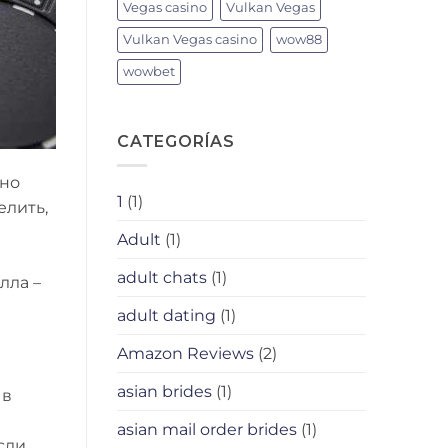
Vegas casino
Vulkan Vegas
Vulkan Vegas casino
wow88
wowbet
CATEGORÍAS
тно
1
(1)
елить,
Adult
(1)
adult chats
(1)
лла –
adult dating
(1)
Amazon Reviews
(2)
asian brides
(1)
 в
asian mail order brides
(1)
сли