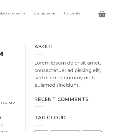
elebraciones
Contáctanos
Tu cuenta
ABOUT
м
Lorem ipsum dolor sit amet,
consectetuer adipiscing elit,
sed diam nonummy nibh
euismod tincidunt.
RECENT COMMENTS
ствами
й
TAG CLOUD
но