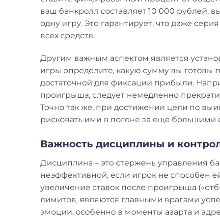
ваш банкролл составляет 10 000 рублей, вы
одну игру. Это гарантирует, что даже сер
всех средств.
Другим важным аспектом является устано
игры определите, какую сумму вы готовы п
достаточной для фиксации прибыли. Напри
проигрыша, следует немедленно прекратить
Точно так же, при достижении цели по выи
рисковать ими в погоне за еще большими
Важность дисциплины и контро
Дисциплина – это стержень управления ба
неэффективной, если игрок не способен е
увеличение ставок после проигрыша («отб
лимитов, являются главными врагами успе
эмоции, особенно в моменты азарта и адр