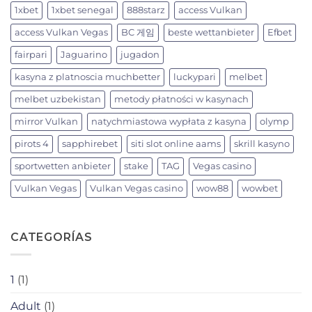
1xbet
1xbet senegal
888starz
access Vulkan
access Vulkan Vegas
BC 게임
beste wettanbieter
Efbet
fairpari
Jaguarino
jugadon
kasyna z platnoscia muchbetter
luckypari
melbet
melbet uzbekistan
metody płatności w kasynach
mirror Vulkan
natychmiastowa wypłata z kasyna
olymp
pirots 4
sapphirebet
siti slot online aams
skrill kasyno
sportwetten anbieter
stake
TAG
Vegas casino
Vulkan Vegas
Vulkan Vegas casino
wow88
wowbet
CATEGORÍAS
1
(1)
Adult
(1)