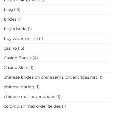
blog
(15)
brides
(1)
buy a bride
(1)
buy wives online
(1)
casino
(15)
Casino Bonus
(4)
Casino Slots
(1)
chinese brides on chinesemailorderbrides.net
(1)
chinese dating
(1)
chinese mail order brides
(1)
colombian mail order brides
(1)