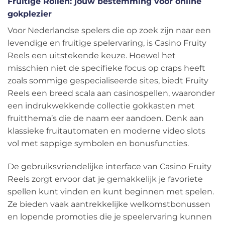
Fruitige Rollen: jouw bestemming voor online
gokplezier
Voor Nederlandse spelers die op zoek zijn naar een
levendige en fruitige spelervaring, is Casino Fruity
Reels een uitstekende keuze. Hoewel het
misschien niet de specifieke focus op craps heeft
zoals sommige gespecialiseerde sites, biedt Fruity
Reels een breed scala aan casinospellen, waaronder
een indrukwekkende collectie gokkasten met
fruitthema’s die de naam eer aandoen. Denk aan
klassieke fruitautomaten en moderne video slots
vol met sappige symbolen en bonusfuncties.
De gebruiksvriendelijke interface van Casino Fruity
Reels zorgt ervoor dat je gemakkelijk je favoriete
spellen kunt vinden en kunt beginnen met spelen.
Ze bieden vaak aantrekkelijke welkomstbonussen
en lopende promoties die je speelervaring kunnen