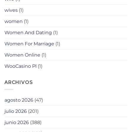
wives
(1)
women
(1)
Women And Dating
(1)
Women For Marriage
(1)
Women Online
(1)
WooCasino Pl
(1)
ARCHIVOS
agosto 2026
(47)
julio 2026
(201)
junio 2026
(388)