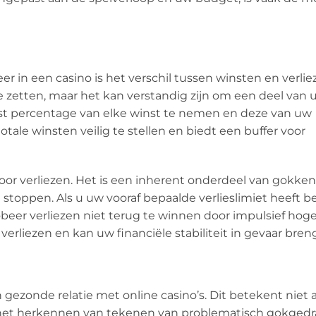
 in een casino is het verschil tussen winsten en verlie
 te zetten, maar het kan verstandig zijn om een deel van
st percentage van elke winst te nemen en deze van uw
tale winsten veilig te stellen en biedt een buffer voor
or verliezen. Het is een inherent onderdeel van gokken
toppen. Als u uw vooraf bepaalde verlieslimiet heeft be
beer verliezen niet terug te winnen door impulsief hog
e verliezen en kan uw financiële stabiliteit in gevaar bren
ezonde relatie met online casino’s. Dit betekent niet a
k het herkennen van tekenen van problematisch gokgedra