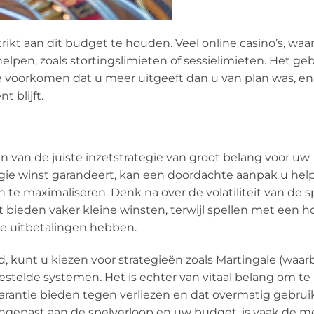
trikt aan dit budget te houden. Veel online casino’s, wa
elpen, zoals stortingslimieten of sessielimieten. Het ge
e voorkomen dat u meer uitgeeft dan u van plan was, en
 blijft.
zen van de juiste inzetstrategie van groot belang voor uw
egie winst garandeert, kan een doordachte aanpak u he
te maximaliseren. Denk na over de volatiliteit van de s
eit bieden vaker kleine winsten, terwijl spellen met een 
ere uitbetalingen hebben.
, kunt u kiezen voor strategieën zoals Martingale (waarb
gestelde systemen. Het is echter van vitaal belang om te
arantie bieden tegen verliezen en dat overmatig gebrui
e, aangepast aan de spelverloop en uw budget, is vaak de m