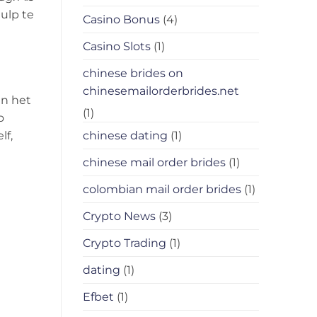
hulp te
Casino Bonus
(4)
Casino Slots
(1)
chinese brides on
chinesemailorderbrides.net
in het
(1)
o
lf,
chinese dating
(1)
chinese mail order brides
(1)
colombian mail order brides
(1)
Crypto News
(3)
Crypto Trading
(1)
dating
(1)
Efbet
(1)