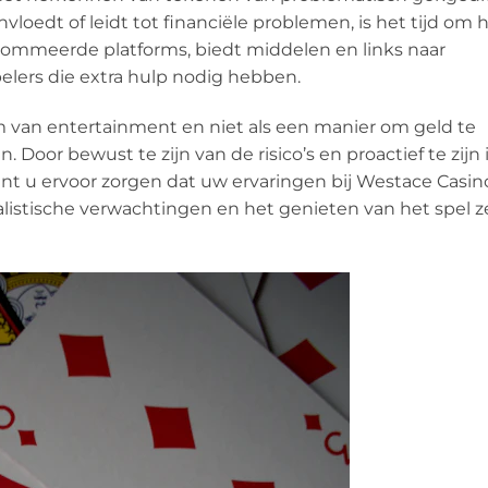
nvloedt of leidt tot financiële problemen, is het tijd om 
nommeerde platforms, biedt middelen en links naar
elers die extra hulp nodig hebben.
rm van entertainment en niet als een manier om geld te
 Door bewust te zijn van de risico’s en proactief te zijn 
nt u ervoor zorgen dat uw ervaringen bij Westace Casin
realistische verwachtingen en het genieten van het spel ze