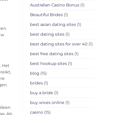
Australian Casino Bonus
(1)
Beautiful Brides
(1)
best asian dating sites
(1)
zen.
best dating sites
(1)
 uw
best dating sites for over 40
(1)
best free dating sites
(1)
best hookup sites
(1)
. Het
reikt,
blog
(15)
ere
brides
(1)
gen.
buy a bride
(1)
buy wives online
(1)
lleen
casino
(15)
g. Als