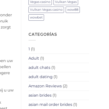
Vegas casino
Vulkan Vegas
Vulkan Vegas casino
wow88
aronder
wowbet
bruik
 zorgt
CATEGORÍAS
1
(1)
Adult
(1)
lpen uw
pellen
adult chats
(1)
hogere
adult dating
(1)
Amazon Reviews
(2)
ij u uw
asian brides
(1)
k
asian mail order brides
(1)
eest