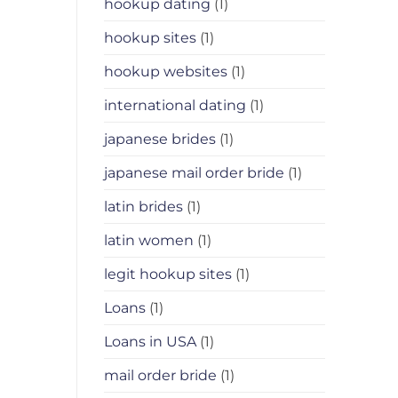
hookup dating
(1)
hookup sites
(1)
hookup websites
(1)
international dating
(1)
japanese brides
(1)
japanese mail order bride
(1)
latin brides
(1)
latin women
(1)
legit hookup sites
(1)
Loans
(1)
Loans in USA
(1)
mail order bride
(1)