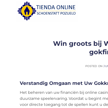
Win groots bij 
gokfi
POSTED ON
JU
Verstandig Omgaan met Uw Gokk
Het beheren van uw financiën bij online casino
duurzame speelervaring. Voordat u begint met
voor directe toegang tot de spellen kunt u d