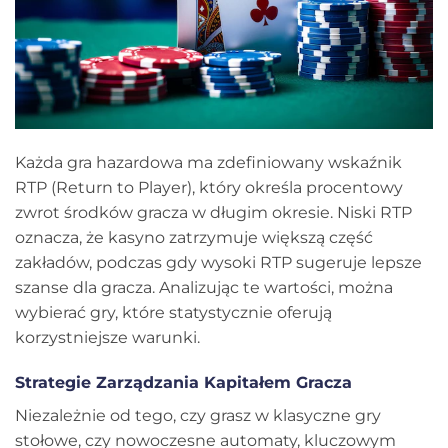
Każda gra hazardowa ma zdefiniowany wskaźnik
RTP (Return to Player), który określa procentowy
zwrot środków gracza w długim okresie. Niski RTP
oznacza, że kasyno zatrzymuje większą część
zakładów, podczas gdy wysoki RTP sugeruje lepsze
szanse dla gracza. Analizując te wartości, można
wybierać gry, które statystycznie oferują
korzystniejsze warunki.
Strategie Zarządzania Kapitałem Gracza
Niezależnie od tego, czy grasz w klasyczne gry
stołowe, czy nowoczesne automaty, kluczowym