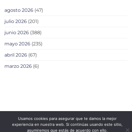
agosto 2026
(47)
julio 2026
(201)
junio 2026
(388)
mayo 2026
(235)
abril 2026
(67)
marzo 2026
(6)
Usamos cookies para asegurar que te damos la mejor
experiencia en nuestra web. Si continúas usando este sitio,
asumiremos que estás de acuerdo con ello.