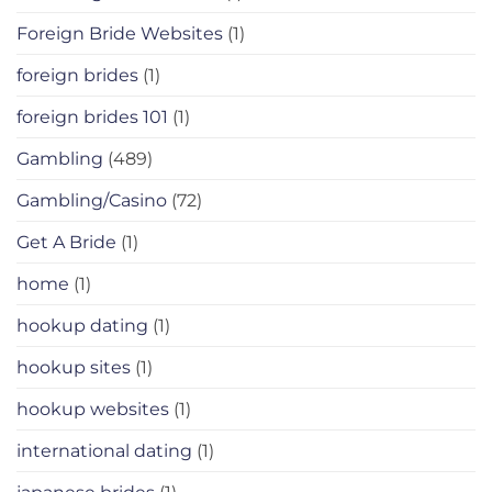
Foreign Bride Websites
(1)
foreign brides
(1)
foreign brides 101
(1)
Gambling
(489)
Gambling/Casino
(72)
Get A Bride
(1)
home
(1)
hookup dating
(1)
hookup sites
(1)
hookup websites
(1)
international dating
(1)