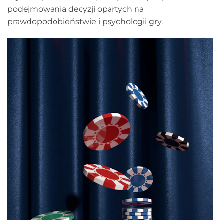
podejmowania decyzji opartych na
prawdopodobieństwie i psychologii gry.