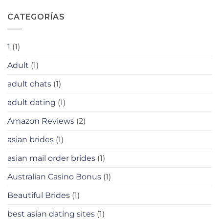
CATEGORÍAS
1
(1)
Adult
(1)
adult chats
(1)
adult dating
(1)
Amazon Reviews
(2)
asian brides
(1)
asian mail order brides
(1)
Australian Casino Bonus
(1)
Beautiful Brides
(1)
best asian dating sites
(1)