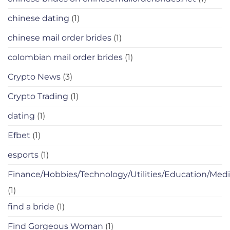
chinese dating
(1)
chinese mail order brides
(1)
colombian mail order brides
(1)
Crypto News
(3)
Crypto Trading
(1)
dating
(1)
Efbet
(1)
esports
(1)
Finance/Hobbies/Technology/Utilities/Education/Med
(1)
find a bride
(1)
Find Gorgeous Woman
(1)