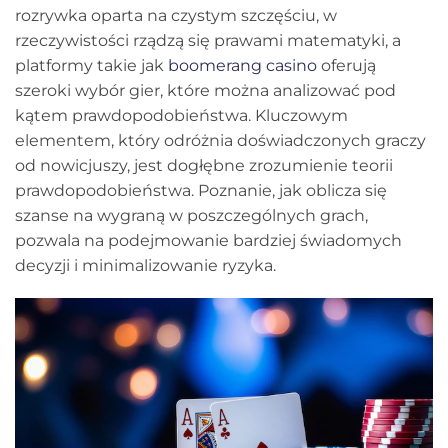
rozrywka oparta na czystym szczęściu, w
rzeczywistości rządzą się prawami matematyki, a
platformy takie jak
boomerang casino
oferują
szeroki wybór gier, które można analizować pod
kątem prawdopodobieństwa. Kluczowym
elementem, który odróżnia doświadczonych graczy
od nowicjuszy, jest dogłębne zrozumienie teorii
prawdopodobieństwa. Poznanie, jak oblicza się
szanse na wygraną w poszczególnych grach,
pozwala na podejmowanie bardziej świadomych
decyzji i minimalizowanie ryzyka.