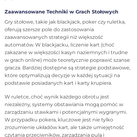
Zaawansowane Techniki w Grach Stołowych
Gry stołowe, takie jak blackjack, poker czy ruletka,
oferują szersze pole do zastosowania
zaawansowanych strategii niż większość
automatów. W blackjacku, liczenie kart (choć
zakazane w większości kasyn naziemnych i trudne
w grach online) może teoretycznie poprawić szanse
gracza. Bardziej dostępne są strategie podstawowe,
które optymalizują decyzje w każdej sytuacji na
podstawie posiadanych kart i karty krupiera.
W ruletce, choć wynik każdego obrotu jest
niezależny, systemy obstawiania mogą pomóc w
zarządzaniu stawkami i potencjalnymi wygranymi.
W przypadku pokera, kluczowe jest nie tylko
zrozumienie układów kart, ale także umiejętność
czytania przeciwników, zarządzania pulą i