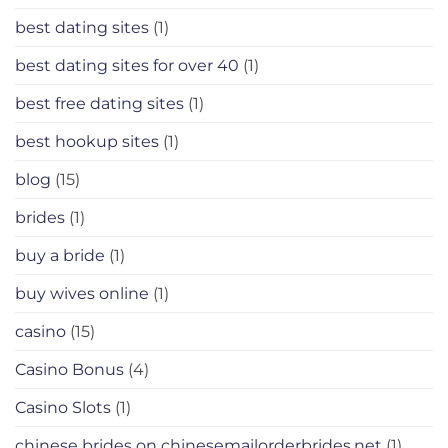
best dating sites
(1)
best dating sites for over 40
(1)
best free dating sites
(1)
best hookup sites
(1)
blog
(15)
brides
(1)
buy a bride
(1)
buy wives online
(1)
casino
(15)
Casino Bonus
(4)
Casino Slots
(1)
chinese brides on chinesemailorderbrides.net
(1)