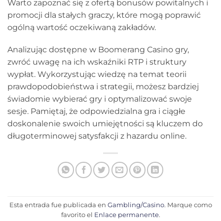
Warto zapoznać się z ofertą bonusów powitalnych i
promocji dla stałych graczy, które mogą poprawić
ogólną wartość oczekiwaną zakładów.
Analizując dostępne w Boomerang Casino gry,
zwróć uwagę na ich wskaźniki RTP i struktury
wypłat. Wykorzystując wiedzę na temat teorii
prawdopodobieństwa i strategii, możesz bardziej
świadomie wybierać gry i optymalizować swoje
sesje. Pamiętaj, że odpowiedzialna gra i ciągłe
doskonalenie swoich umiejętności są kluczem do
długoterminowej satysfakcji z hazardu online.
Esta entrada fue publicada en
Gambling/Casino
. Marque como
favorito el
Enlace permanente
.