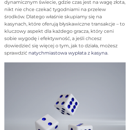
dynamicznym świecie, gdzie czas jest na wagę złota,
nikt nie chce czekać tygodniami na przelew
środków. Dlatego właśnie skupiamy się na
kasynach, które oferują błyskawiczne transakcje – to
kluczowy aspekt dla każdego gracza, który ceni
sobie wygodę i efektywność, a jeśli chcesz
dowiedzieć się więcej o tym, jak to działa, możesz
sprawdzić
natychmiastowa wypłata z kasyna
.