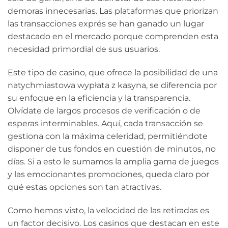
demoras innecesarias. Las plataformas que priorizan
las transacciones exprés se han ganado un lugar
destacado en el mercado porque comprenden esta
necesidad primordial de sus usuarios.
Este tipo de casino, que ofrece la posibilidad de una
natychmiastowa wypłata z kasyna, se diferencia por
su enfoque en la eficiencia y la transparencia.
Olvídate de largos procesos de verificación o de
esperas interminables. Aquí, cada transacción se
gestiona con la máxima celeridad, permitiéndote
disponer de tus fondos en cuestión de minutos, no
días. Si a esto le sumamos la amplia gama de juegos
y las emocionantes promociones, queda claro por
qué estas opciones son tan atractivas.
Como hemos visto, la velocidad de las retiradas es
un factor decisivo. Los casinos que destacan en este