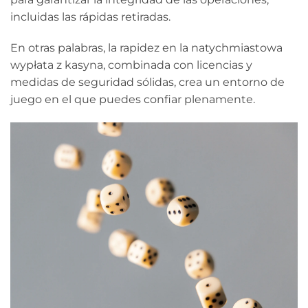
incluidas las rápidas retiradas.
En otras palabras, la rapidez en la natychmiastowa
wypłata z kasyna, combinada con licencias y
medidas de seguridad sólidas, crea un entorno de
juego en el que puedes confiar plenamente.