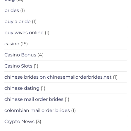
brides
(1)
buy a bride
(1)
buy wives online
(1)
casino
(15)
Casino Bonus
(4)
Casino Slots
(1)
chinese brides on chinesemailorderbrides.net
(1)
chinese dating
(1)
chinese mail order brides
(1)
colombian mail order brides
(1)
Crypto News
(3)