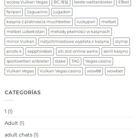
access Vulkan Vegas
BC 게임
beste wettanbieter
Efbet
fairpari
Jaguarino
jugadon
kasyna z platnoscia muchbetter
luckypari
melbet
melbet uzbekistan
metody płatności w kasynach
mirror Vulkan
natychmiastowa wypłata z kasyna
olymp
pirots 4
sapphirebet
siti slot online aams
skrill kasyno
sportwetten anbieter
stake
TAG
Vegas casino
Vulkan Vegas
Vulkan Vegas casino
wow88
wowbet
CATEGORÍAS
1
(1)
Adult
(1)
adult chats
(1)