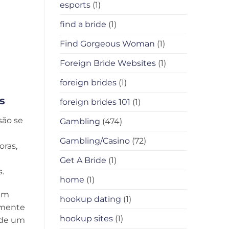
esports
(1)
find a bride
(1)
Find Gorgeous Woman
(1)
Foreign Bride Websites
(1)
foreign brides
(1)
s
foreign brides 101
(1)
são se
Gambling
(474)
Gambling/Casino
(72)
oras,
Get A Bride
(1)
.
home
(1)
num
hookup dating
(1)
lmente
hookup sites
(1)
 de um