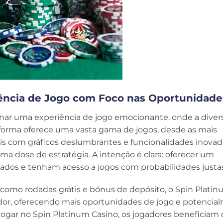
iência de Jogo com Foco nas Oportunidade
onar uma experiência de jogo emocionante, onde a diver
forma oferece uma vasta gama de jogos, desde as mais
 com gráficos deslumbrantes e funcionalidades inovad
a dose de estratégia. A intenção é clara: oferecer um
ados e tenham acesso a jogos com probabilidades justas
 como rodadas grátis e bónus de depósito, o Spin Plati
ador, oferecendo mais oportunidades de jogo e potencia
ogar no Spin Platinum Casino, os jogadores beneficiam