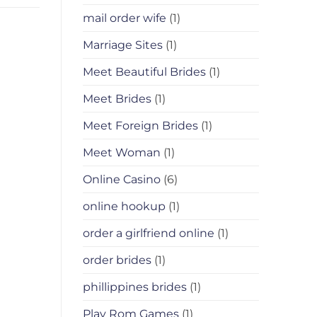
mail order wife
(1)
Marriage Sites
(1)
Meet Beautiful Brides
(1)
Meet Brides
(1)
Meet Foreign Brides
(1)
Meet Woman
(1)
Online Casino
(6)
online hookup
(1)
order a girlfriend online
(1)
order brides
(1)
phillippines brides
(1)
Play Rom Games
(1)