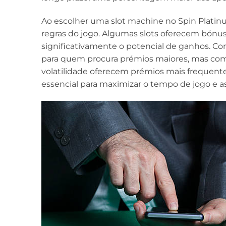
Ao escolher uma slot machine no Spin Platinu
regras do jogo. Algumas slots oferecem bónu
significativamente o potencial de ganhos. Co
para quem procura prémios maiores, mas co
volatilidade oferecem prémios mais frequente
essencial para maximizar o tempo de jogo e a