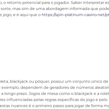
 o retorno potencial para o jogador. Saber interpretar e
e sorte, mas sim de uma abordagem informada que pod
e jogo, e é aqui que o
https://spin-platinum-casino.net/p
oleta, blackjack ou póquer, possui um conjunto único de
or exemplo, dependem de geradores de números aleatór
 a longo prazo. Jogos de mesa como o blackjack e a role
es influenciadas pelas regras específicas do jogo e pelo
stas nuances é o primeiro passo para jogar de forma ma