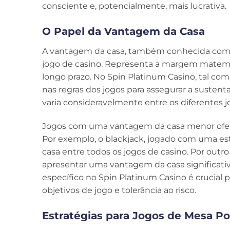
consciente e, potencialmente, mais lucrativa.
O Papel da Vantagem da Casa
A vantagem da casa, também conhecida com
jogo de casino. Representa a margem matemát
longo prazo. No Spin Platinum Casino, tal co
nas regras dos jogos para assegurar a susten
varia consideravelmente entre os diferentes j
Jogos com uma vantagem da casa menor ofere
Por exemplo, o blackjack, jogado com uma es
casa entre todos os jogos de casino. Por outr
apresentar uma vantagem da casa significat
específico no Spin Platinum Casino é crucial
objetivos de jogo e tolerância ao risco.
Estratégias para Jogos de Mesa P