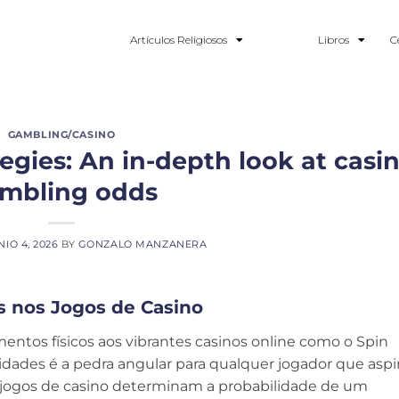
Artículos Religiosos
Libros
C
GAMBLING/CASINO
egies: An in-depth look at casi
mbling odds
NIO 4, 2026
BY
GONZALO MANZANERA
 nos Jogos de Casino
entos físicos aos vibrantes casinos online como o Spin
dades é a pedra angular para qualquer jogador que aspi
m jogos de casino determinam a probabilidade de um