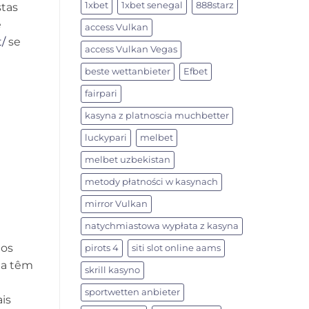
1xbet
1xbet senegal
888starz
stas
e
access Vulkan
t/
se
access Vulkan Vegas
beste wettanbieter
Efbet
fairpari
kasyna z platnoscia muchbetter
luckypari
melbet
melbet uzbekistan
metody płatności w kasynach
mirror Vulkan
natychmiastowa wypłata z kasyna
ios
pirots 4
siti slot online aams
ta têm
skrill kasyno
sportwetten anbieter
is