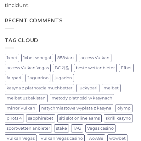
tincidunt.
RECENT COMMENTS
TAG CLOUD
1xbet
1xbet senegal
888starz
access Vulkan
access Vulkan Vegas
BC 게임
beste wettanbieter
Efbet
fairpari
Jaguarino
jugadon
kasyna z platnoscia muchbetter
luckypari
melbet
melbet uzbekistan
metody płatności w kasynach
mirror Vulkan
natychmiastowa wypłata z kasyna
olymp
pirots 4
sapphirebet
siti slot online aams
skrill kasyno
sportwetten anbieter
stake
TAG
Vegas casino
Vulkan Vegas
Vulkan Vegas casino
wow88
wowbet