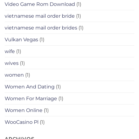
Video Game Rom Download
(1)
vietnamese mail order bride
(1)
vietnamese mail order brides
(1)
Vulkan Vegas
(1)
wife
(1)
wives
(1)
women
(1)
Women And Dating
(1)
Women For Marriage
(1)
Women Online
(1)
WooCasino Pl
(1)