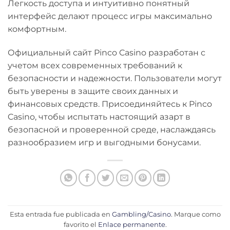
Легкость доступа и интуитивно понятный
интерфейс делают процесс игры максимально
комфортным.
Официальный сайт Pinco Casino разработан с
учетом всех современных требований к
безопасности и надежности. Пользователи могут
быть уверены в защите своих данных и
финансовых средств. Присоединяйтесь к Pinco
Casino, чтобы испытать настоящий азарт в
безопасной и проверенной среде, наслаждаясь
разнообразием игр и выгодными бонусами.
Esta entrada fue publicada en
Gambling/Casino
. Marque como
favorito el
Enlace permanente
.