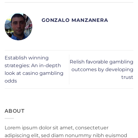
GONZALO MANZANERA
Establish winning
Relish favorable gambling
strategies: An in-depth
outcomes by developing
look at casino gambling
trust
odds
ABOUT
Lorem ipsum dolor sit amet, consectetuer
adipiscing elit, sed diam nonummy nibh euismod