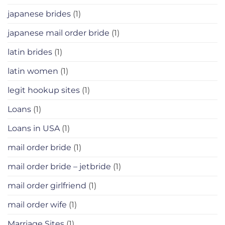
japanese brides
(1)
japanese mail order bride
(1)
latin brides
(1)
latin women
(1)
legit hookup sites
(1)
Loans
(1)
Loans in USA
(1)
mail order bride
(1)
mail order bride – jetbride
(1)
mail order girlfriend
(1)
mail order wife
(1)
Marriage Sites
(1)