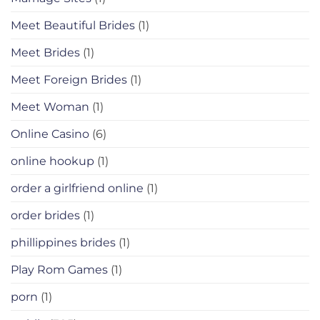
Meet Beautiful Brides
(1)
Meet Brides
(1)
Meet Foreign Brides
(1)
Meet Woman
(1)
Online Casino
(6)
online hookup
(1)
order a girlfriend online
(1)
order brides
(1)
phillippines brides
(1)
Play Rom Games
(1)
porn
(1)