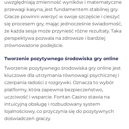
uwzględniają zmienność wyników i matematyczne
przewagi kasyna, jest fundamentem stabilnej gry.
Gracze powinni wierzyć w swoje szczęście i cieszyć
się procesem gry, mając jednocześnie świadomość,
że każda sesja może przynieść różne rezultaty. Taka
perspektywa pozwala na zdrowsze i bardziej
zrównoważone podejście.
Tworzenie pozytywnego środowiska gry online
Tworzenie pozytywnego środowiska gry online jest
kluczowe dla utrzymania równowagi psychicznej i
czerpania radości z rozgrywki. Oznacza to wybór
platformy, która zapewnia bezpieczeństwo,
uczciwość i wsparcie. Fontan Casino stawia na
intuicyjną obsługę i rozbudowany system
lojalnościowy, co przyczynia się do pozytywnych
doświadczeń graczy.