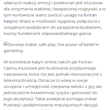
własnych reakcji, emocji i przekonań jest kluczowe
dla utrzymania stabilnej i bezpiecznej rozgrywki, a w
tym kontekście warto zwrócić uwagę na
fontan
kasyno
. Wiara w możliwość wygranej, połączona z
rozsądnym podejściem do zarządzania budżetem,
tworzy fundament odpowiedzialnego grania.
W kontekście kasyn online, takich jak Fontan
Casino, kluczowe jest budowanie pozytywnego
nastawienia, które nie jest jednak równoznaczne z
lekkomyślnością. Oznacza to wiarę w swoje
szczęście i umiejętność czerpania radości z gry, ale
jednocześnie świadomość ryzyka i gotowość do
jego akceptacji. Takie podejście pomaga unikać
frustracji i podejmowania impulsywnych decyzji,