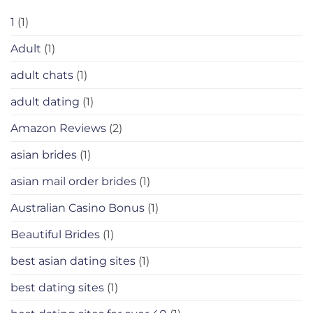
1
(1)
Adult
(1)
adult chats
(1)
adult dating
(1)
Amazon Reviews
(2)
asian brides
(1)
asian mail order brides
(1)
Australian Casino Bonus
(1)
Beautiful Brides
(1)
best asian dating sites
(1)
best dating sites
(1)