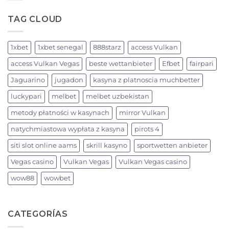
TAG CLOUD
1xbet
1xbet senegal
888starz
access Vulkan
access Vulkan Vegas
beste wettanbieter
Efbet
fairpari
Jaguarino
jugadon
kasyna z platnoscia muchbetter
luckypari
melbet
melbet uzbekistan
metody płatności w kasynach
mirror Vulkan
natychmiastowa wypłata z kasyna
pirots 4
siti slot online aams
skrill kasyno
sportwetten anbieter
Vegas casino
Vulkan Vegas
Vulkan Vegas casino
wow88
wowbet
CATEGORÍAS