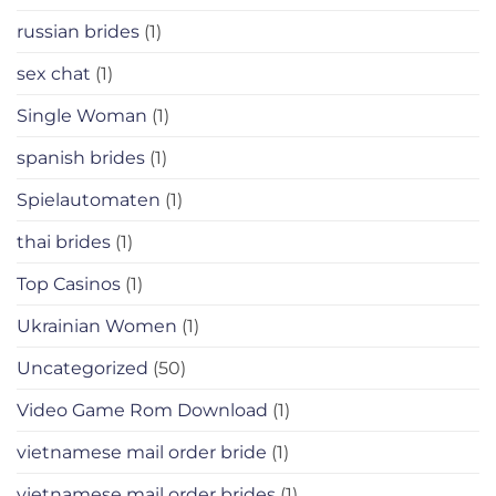
russian brides
(1)
sex chat
(1)
Single Woman
(1)
spanish brides
(1)
Spielautomaten
(1)
thai brides
(1)
Top Casinos
(1)
Ukrainian Women
(1)
Uncategorized
(50)
Video Game Rom Download
(1)
vietnamese mail order bride
(1)
vietnamese mail order brides
(1)