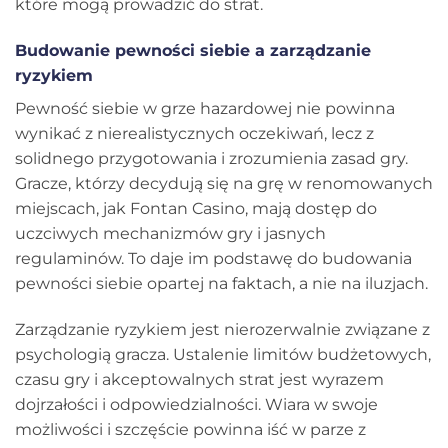
które mogą prowadzić do strat.
Budowanie pewności siebie a zarządzanie
ryzykiem
Pewność siebie w grze hazardowej nie powinna
wynikać z nierealistycznych oczekiwań, lecz z
solidnego przygotowania i zrozumienia zasad gry.
Gracze, którzy decydują się na grę w renomowanych
miejscach, jak Fontan Casino, mają dostęp do
uczciwych mechanizmów gry i jasnych
regulaminów. To daje im podstawę do budowania
pewności siebie opartej na faktach, a nie na iluzjach.
Zarządzanie ryzykiem jest nierozerwalnie związane z
psychologią gracza. Ustalenie limitów budżetowych,
czasu gry i akceptowalnych strat jest wyrazem
dojrzałości i odpowiedzialności. Wiara w swoje
możliwości i szczęście powinna iść w parze z