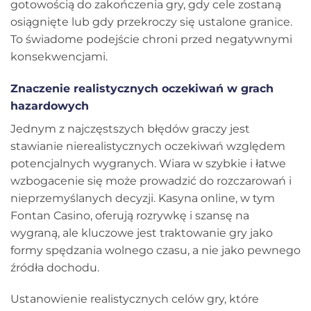
gotowością do zakończenia gry, gdy cele zostaną
osiągnięte lub gdy przekroczy się ustalone granice.
To świadome podejście chroni przed negatywnymi
konsekwencjami.
Znaczenie realistycznych oczekiwań w grach
hazardowych
Jednym z najczęstszych błędów graczy jest
stawianie nierealistycznych oczekiwań względem
potencjalnych wygranych. Wiara w szybkie i łatwe
wzbogacenie się może prowadzić do rozczarowań i
nieprzemyślanych decyzji. Kasyna online, w tym
Fontan Casino, oferują rozrywkę i szansę na
wygraną, ale kluczowe jest traktowanie gry jako
formy spędzania wolnego czasu, a nie jako pewnego
źródła dochodu.
Ustanowienie realistycznych celów gry, które