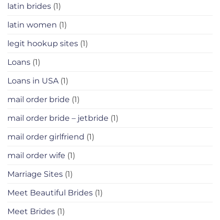
latin brides
(1)
latin women
(1)
legit hookup sites
(1)
Loans
(1)
Loans in USA
(1)
mail order bride
(1)
mail order bride – jetbride
(1)
mail order girlfriend
(1)
mail order wife
(1)
Marriage Sites
(1)
Meet Beautiful Brides
(1)
Meet Brides
(1)