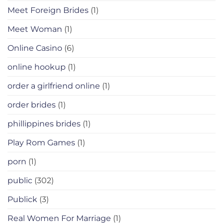
Meet Foreign Brides
(1)
Meet Woman
(1)
Online Casino
(6)
online hookup
(1)
order a girlfriend online
(1)
order brides
(1)
phillippines brides
(1)
Play Rom Games
(1)
porn
(1)
public
(302)
Publick
(3)
Real Women For Marriage
(1)