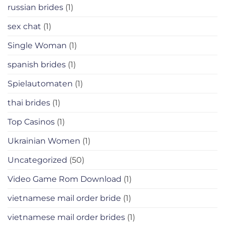
russian brides
(1)
sex chat
(1)
Single Woman
(1)
spanish brides
(1)
Spielautomaten
(1)
thai brides
(1)
Top Casinos
(1)
Ukrainian Women
(1)
Uncategorized
(50)
Video Game Rom Download
(1)
vietnamese mail order bride
(1)
vietnamese mail order brides
(1)