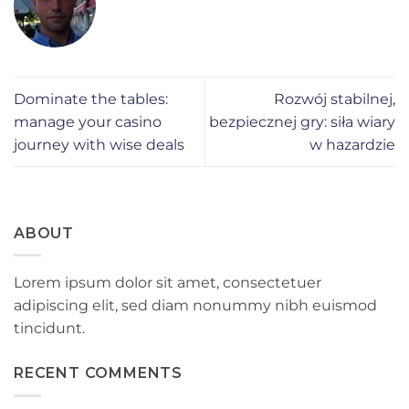
Dominate the tables:
Rozwój stabilnej,
manage your casino
bezpiecznej gry: siła wiary
journey with wise deals
w hazardzie
ABOUT
Lorem ipsum dolor sit amet, consectetuer
adipiscing elit, sed diam nonummy nibh euismod
tincidunt.
RECENT COMMENTS