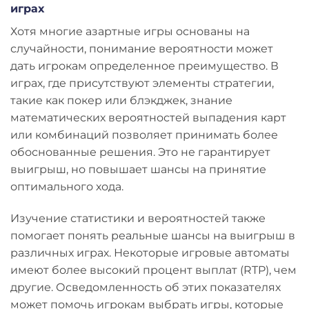
играх
Хотя многие азартные игры основаны на
случайности, понимание вероятности может
дать игрокам определенное преимущество. В
играх, где присутствуют элементы стратегии,
такие как покер или блэкджек, знание
математических вероятностей выпадения карт
или комбинаций позволяет принимать более
обоснованные решения. Это не гарантирует
выигрыш, но повышает шансы на принятие
оптимального хода.
Изучение статистики и вероятностей также
помогает понять реальные шансы на выигрыш в
различных играх. Некоторые игровые автоматы
имеют более высокий процент выплат (RTP), чем
другие. Осведомленность об этих показателях
может помочь игрокам выбрать игры, которые