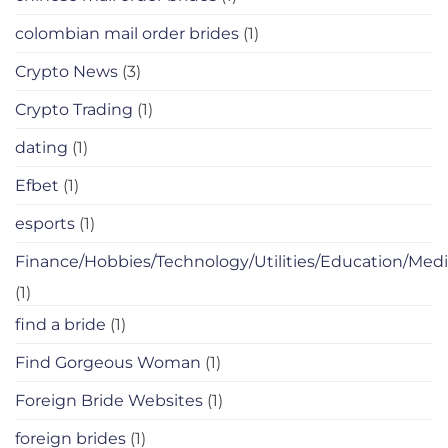
colombian mail order brides
(1)
Crypto News
(3)
Crypto Trading
(1)
dating
(1)
Efbet
(1)
esports
(1)
Finance/Hobbies/Technology/Utilities/Education/Med
(1)
find a bride
(1)
Find Gorgeous Woman
(1)
Foreign Bride Websites
(1)
foreign brides
(1)