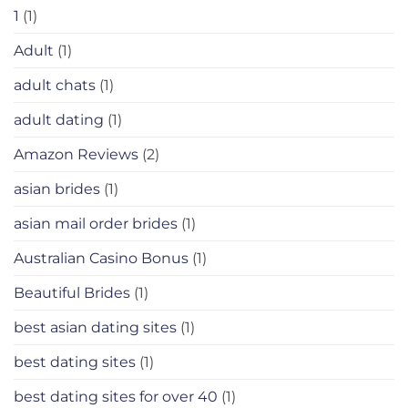
1
(1)
Adult
(1)
adult chats
(1)
adult dating
(1)
Amazon Reviews
(2)
asian brides
(1)
asian mail order brides
(1)
Australian Casino Bonus
(1)
Beautiful Brides
(1)
best asian dating sites
(1)
best dating sites
(1)
best dating sites for over 40
(1)